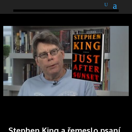
podnětné myšlenky
Stephen King a řemeslo psaní