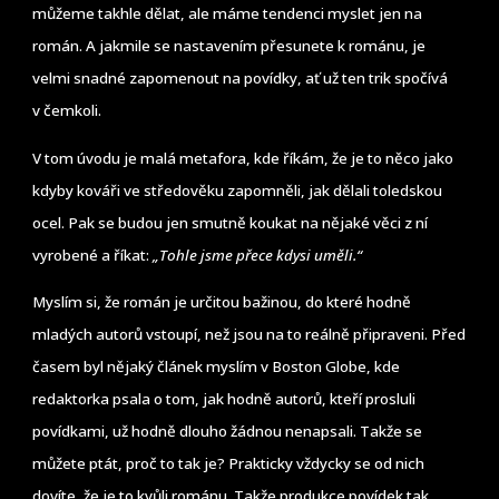
můžeme takhle dělat, ale máme tendenci myslet jen na
román. A jakmile se nastavením přesunete k románu, je
velmi snadné zapomenout na povídky, ať už ten trik spočívá
v čemkoli.
V tom úvodu je malá metafora, kde říkám, že je to něco jako
kdyby kováři ve středověku zapomněli, jak dělali toledskou
ocel. Pak se budou jen smutně koukat na nějaké věci z ní
vyrobené a říkat:
„Tohle jsme přece kdysi uměli.“
Myslím si, že román je určitou bažinou, do které hodně
mladých autorů vstoupí, než jsou na to reálně připraveni. Před
časem byl nějaký článek myslím v Boston Globe, kde
redaktorka psala o tom, jak hodně autorů, kteří prosluli
povídkami, už hodně dlouho žádnou nenapsali. Takže se
můžete ptát, proč to tak je? Prakticky vždycky se od nich
dovíte, že je to kvůli románu. Takže produkce povídek tak