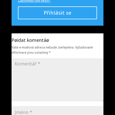
Zapomněli jste heslo?
Přihlásit se
Pøidat komentáø
Vaše e-mailová adresa nebude zveřejněna.
Vyžadované
informace jsou označeny
*