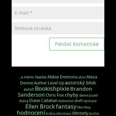
Pøidat komentáø
Abbie Emmons
Alexa
...a mimo Naefar
akční
autorský blok
Donne
Author Level Up
Bookishpixie
Brandon
autoři
Sanderson
chyby
Chris Fox
denní psaní
Diane Callahan
draft
dialog
dokončení
dystopie
fantasy
Ellen Brock
film
filmy
hodnocení
iWriterly
hrdina
informace
Jericho