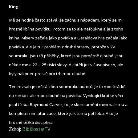
King:
Mě se hodně často stává, že začnu s nápadem, který se mi
hrozně líbí na povídku. Potom se to ale nafoukne a je z toho
kniha. Misery začala jako povídka a Geraldova hra začala jako
povídka. Ale je tu i problém z druhé strany, protože v Za
soumraku jsou tři příběhy, které jsou poměrně dlouhé. Jsou
někde mezi 22 – 25 tisíci slovy. A chtěli je i v časopisech, ale
byly nakonec prostě pro trh moc dlouhé.
Ten rozsah je určitá zóna soumraku autorů. Je to moc krátké
na román, ale moc dlouhé na povídku. Vynikající krátké věci
psal třeba Raymond Carver, to je skoro umění minimalismu a
kompletní miniaturizace, které je k tomu potřeba. A to je
hrozně těžká disciplína.
Zdroj:
BibiliostarTV