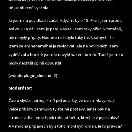
nějak obecně vyschla.
Já jsem na povídkách začal, když mi bylo 18. První jsem prodal
asi ve 20 a dál jsem je psal. Napsal jsem taky několik románů,
ale nebyly přijaty. Hodně z nich bylo taky tak špatných, že
jsem se ani nenamáhal je revidovat. Ale na povídkách jsem
vydělával a hrozně jsem si navykl na ten formát. Tudíž jsem to
nikdy nechtěl úplně opouštět.
[wonderplugin_slider id=2]
Moderátor:
Často slyšíte autory, kteří píší povídky, že uvnitř hlavy mají
velké příběhy zahrnující ty stejné postavy. Jenže pak na
stránce vidíte jen střípek toho příběhu, který je v jejich hlavě.
A v mnoha případech by z toho mohl být román. Je to pravda?