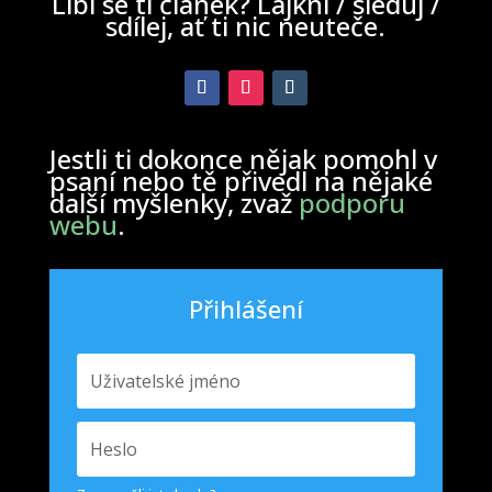
Líbí se ti článek? Lajkni / sleduj /
sdílej, ať ti nic neuteče.
Jestli ti dokonce nějak pomohl v
psaní nebo tě přivedl na nějaké
další myšlenky, zvaž
podporu
webu
.
Přihlášení