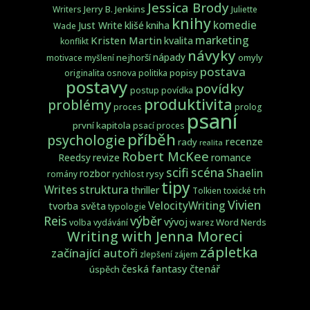
Jessica Brody
Jerry B. Jenkins
Writers
Juliette
knihy
komedie
Just Write
klišé
kniha
Wade
marketing
Kristen Martin
kvalita
konflikt
návyky
nápady
nejhorší
omyly
motivace
myšlení
postava
popisy
originalita
osnova
politika
postavy
povídky
postup
povídka
produktivita
problémy
proces
prolog
psaní
první kapitola
psací proces
příběh
psychologie
recenze
rady
realita
Robert McKee
Reedsy
revize
romance
scifi
scéna
Shaelin
rozbor
rysy
romány
rychlost
tipy
struktura
Writes
thriller
trh
Tolkien
toxické
Vivien
VelocityWriting
tvorba světa
typologie
Reis
výběr
vývoj
Word Nerds
volba
vydávání
warez
Writing with Jenna Moreci
zápletka
začínající autoři
zlepšení
zájem
česká fantasy
čtenář
úspěch