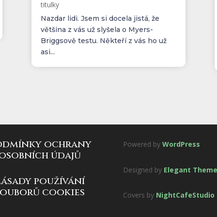
titulky
Nazdar lidi. Jsem si docela jistá, že
většina z vás už slyšela o Myers-
Briggsově testu. Někteří z vás ho už
asi...
odmínky ochrany
Powered by
WordPress
osobních údajů
Designed by
Elegant Them
zásady používání
souborů cookies
Covers by
NightCafeStudio