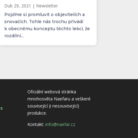
Dub 29, 2021
|
Newsletter
Pojďme si promluvit o objevitelích a
snovačích. Tohle nás trochu přivádí
k obecnému konceptu těchto lekcí, že
rozdílní...
Oficiální webová stránka
mnohosvěta Naefaru a veškeré
související (i nesouvisející)
es
produkce.
Kontakt:
info@naefar.cz