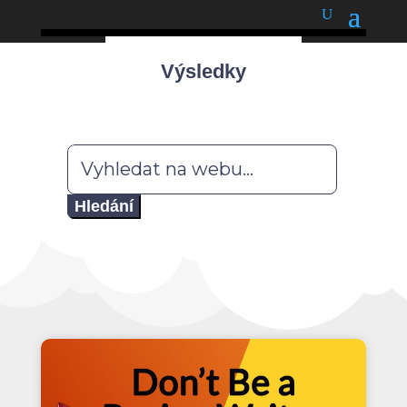
podnětné myšlenky
Výsledky
Hledat: