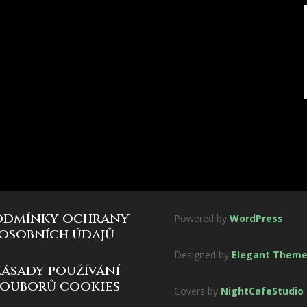
odmínky ochrany
Powered by
WordPress
osobních údajů
Designed by
Elegant Them
zásady používání
souborů cookies
Covers by
NightCafeStudio