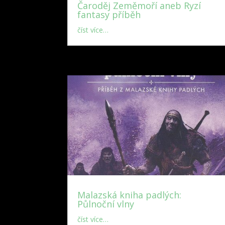
Čaroděj Zeměmoří aneb Ryzí
fantasy příběh
číst více…
Malazská kniha padlých:
Půlnoční vlny
číst více…