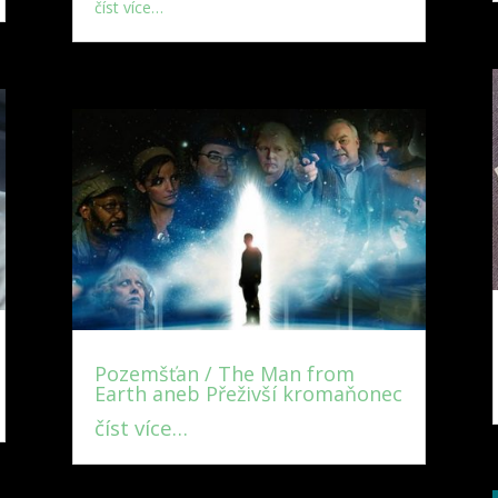
číst více…
Pozemšťan / The Man from
Earth aneb Přeživší kromaňonec
číst více…