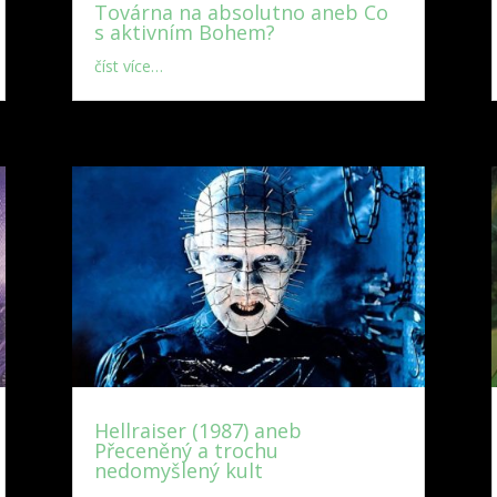
Továrna na absolutno aneb Co
s aktivním Bohem?
číst více…
Hellraiser (1987) aneb
Přeceněný a trochu
nedomyšlený kult