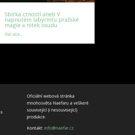
Sbírka ctností aneb V
napnutém labyrintu pražské
magie a nitek osudu
číst více…
Oficiální webová stránka
mnohosvěta Naefaru a veškeré
související (i nesouvisející)
es
produkce.
Kontakt:
info@naefar.cz