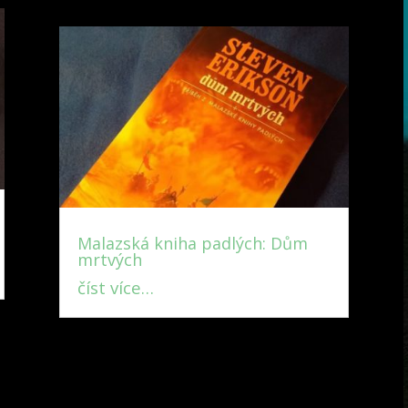
Malazská kniha padlých: Dům
mrtvých
číst více…