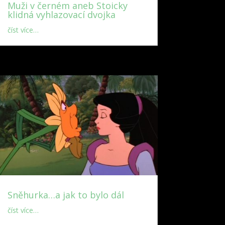
Muži v černém aneb Stoicky
klidná vyhlazovací dvojka
číst více…
Sněhurka…a jak to bylo dál
číst více…