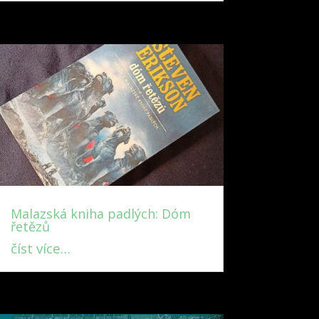
Malazská kniha padlých: Dóm
řetězů
číst více…