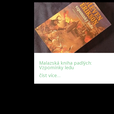
Malazská kniha padlých:
Vzpomínky ledu
číst více…