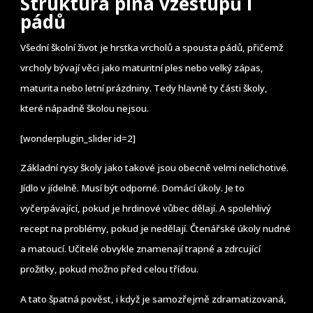
Struktura plná vzestupů i
pádů
Všední školní život je hrstka vrcholů a spousta pádů, přičemž
vrcholy bývají věci jako maturitní ples nebo velký zápas,
maturita nebo letní prázdniny. Tedy hlavně ty části školy,
které nápadně školou nejsou.
[wonderplugin_slider id=2]
Základní rysy školy jako takové jsou obecně velmi nelichotivé.
Jídlo v jídelně. Musí být odporné. Domácí úkoly. Je to
vyčerpávající, pokud je hrdinové vůbec dělají. A spolehlivý
recept na problémy, pokud je nedělají. Čtenářské úkoly nudné
a matoucí. Učitelé obvykle znamenají trapné a zdrcující
prožitky, pokud možno před celou třídou.
A tato špatná pověst, i když je samozřejmě zdramatizovaná,