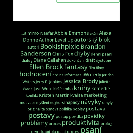
Abbie Emmons
Alexa
...a mimo Naefar
akční
autorský blok
Donne
Author Level Up
Bookishpixie
Brandon
autoři
Sanderson
chyby
Chris Fox
denní psaní
Diane Callahan
draft
dialog
dokončení
dystopie
fantasy
Ellen Brock
film
filmy
hodnocení
iWriterly
hrdina
informace
Jericho
Jessica Brody
Jerry B. Jenkins
Writers
Juliette
knihy
komedie
Just Write
klišé
kniha
Wade
marketing
Kristen Martin
kvalita
konflikt
návyky
nápady
nejhorší
omyly
motivace
myšlení
postava
popisy
originalita
osnova
politika
postavy
povídky
postup
povídka
produktivita
problémy
proces
prolog
psaní
první kapitola
psací proces