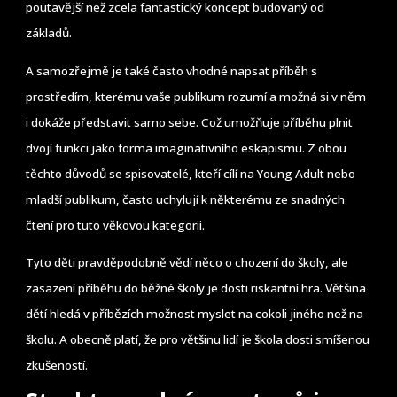
poutavější než zcela fantastický koncept budovaný od
základů.
A samozřejmě je také často vhodné napsat příběh s
prostředím, kterému vaše publikum rozumí a možná si v něm
i dokáže představit samo sebe. Což umožňuje příběhu plnit
dvojí funkci jako forma imaginativního eskapismu. Z obou
těchto důvodů se spisovatelé, kteří cílí na Young Adult nebo
mladší publikum, často uchylují k některému ze snadných
čtení pro tuto věkovou kategorii.
Tyto děti pravděpodobně vědí něco o chození do školy, ale
zasazení příběhu do běžné školy je dosti riskantní hra. Většina
dětí hledá v příbězích možnost myslet na cokoli jiného než na
školu. A obecně platí, že pro většinu lidí je škola dosti smíšenou
zkušeností.