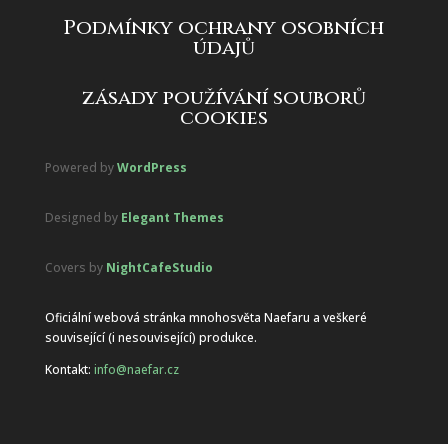
Podmínky ochrany osobních
údajů
zásady používání souborů
cookies
Powered by
WordPress
Designed by
Elegant Themes
Covers by
NightCafeStudio
Oficiální webová stránka mnohosvěta Naefaru a veškeré
související (i nesouvisející) produkce.
Kontakt:
info@naefar.cz