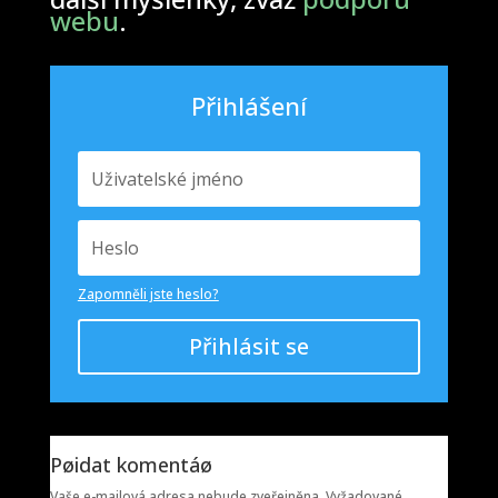
webu
.
Přihlášení
Zapomněli jste heslo?
Přihlásit se
Pøidat komentáø
Vaše e-mailová adresa nebude zveřejněna.
Vyžadované