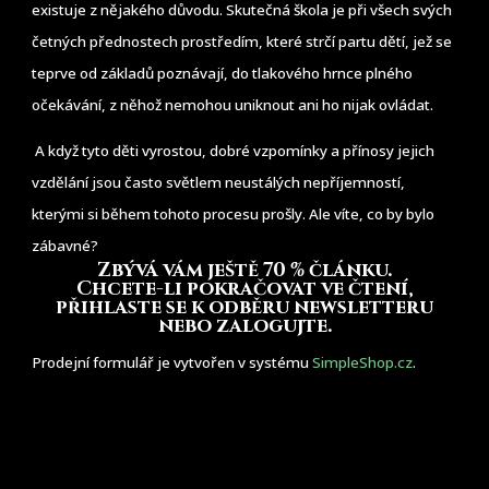
existuje z nějakého důvodu. Skutečná škola je při všech svých
četných přednostech prostředím, které strčí partu dětí, jež se
teprve od základů poznávají, do tlakového hrnce plného
očekávání, z něhož nemohou uniknout ani ho nijak ovládat.
A když tyto děti vyrostou, dobré vzpomínky a přínosy jejich
vzdělání jsou často světlem neustálých nepříjemností,
kterými si během tohoto procesu prošly. Ale víte, co by bylo
zábavné?
Zbývá vám ještě 70 % článku
.
Chcete-li pokračovat ve čtení,
přihlaste se k odběru newsletteru
nebo zalogujte.
Prodejní formulář je vytvořen v systému
SimpleShop.cz
.