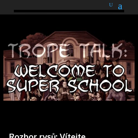
podnětné myšlenky
Rozbor rysů: Vítejte