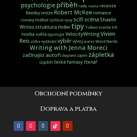
příběh
psychologie
recenze
rady
realita
Robert McKee
Reedsy
revize
romance
scifi
scéna
Shaelin
rozbor
rysy
romány
rychlost
tipy
struktura
Writes
thriller
trh
Tolkien
toxické
Vivien
VelocityWriting
tvorba světa
typologie
Reis
výběr
vývoj
Word Nerds
volba
vydávání
warez
Writing with Jenna Moreci
zápletka
začínající autoři
zlepšení
zájem
česká fantasy
čtenář
úspěch
Obchodní podmínky
Doprava a platba