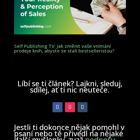
Self Publishing TV: Jak změnit vaše vnímání
prodeje knih, abyste se stali bestselleristou?
Líbí se ti článek? Lajkni, sleduj,
sdílej, ať ti nic neuteče.
Jestli ti dokonce nějak pomohl v
psaní nebo tě přivedl na nějaké
další myšlenky, zvaž
podporu