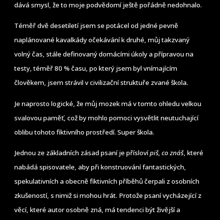
dává smysl, že to moje podvědomí ještě pořádně nedohnalo.
Téměř dvě desetiletí jsem se potácel od jedné pevně
naplánované kavalkády očekávání k druhé, můj takzvaný
volný čas, stále definovaný domácími úkoly a přípravou na
testy, téměř 80 % času, po který jsem byl vnímajícím
člověkem, jsem strávil v civilizační struktuře zvané škola.
Je naprosto logické, že můj mozek má v tomto ohledu velkou
svalovou paměť, což by mohlo pomoci vysvětlit neutuchající
oblibu tohoto fiktivního prostředí. Super škola.
Jednou ze základních zásad psaní je přísloví
piš, co znáš
, které
nabádá spisovatele, aby při konstruování fantastických,
spekulativních a obecně fiktivních příběhů čerpali z osobních
zkušeností, s nimiž si mohou hrát. Protože psaní vycházející z
věcí, které autor osobně zná, má tendenci být živější a