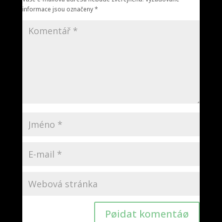
informace jsou označeny
*
Pøidat komentáø