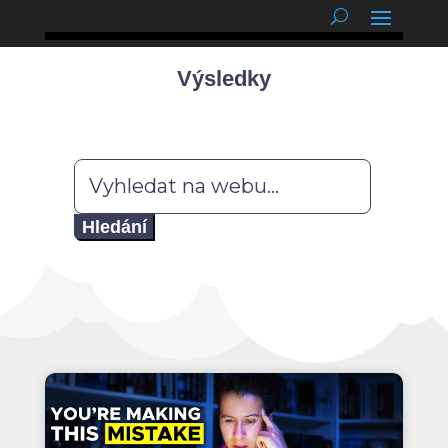
podnětné myšlenky
Výsledky
Hledat: