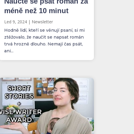
Naučte se psát román za
méně než 10 minut
Led 9, 2024
|
Newsletter
Hodně lidí, kteří se věnují psaní, si mi
ztěžovalo, že naučit se napsat román
trvá hrozně dlouho. Nemají čas psát,
ani...