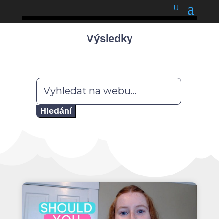
podnětné myšlenky
Výsledky
Hledat: