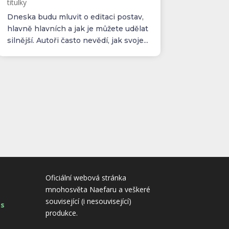
titulky
Dneska budu mluvit o editaci postav,
hlavně hlavních a jak je můžete udělat
silnější. Autoři často nevědí, jak svoje...
Oficiální webová stránka
mnohosvěta Naefaru a veškeré
související (i nesouvisející)
es
produkce.