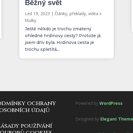
Běžný svět
Led 19, 2023
|
Články, překlady, videa s
titulky
Ještě někdo je trochu zmatený
ohledně hrdinovy cesty? Protože já
jsem dřív byla. Hrdinova cesta je
trochu spletitá,...
odmínky ochrany
Powered by
WordPress
osobních údajů
Designed by
Elegant Them
zásady používání
souborů cookies