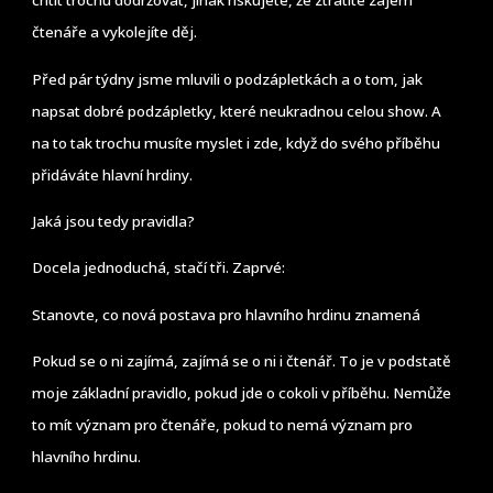
chtít trochu dodržovat, jinak riskujete, že ztratíte zájem
čtenáře a vykolejíte děj.
Před pár týdny jsme mluvili o podzápletkách a o tom, jak
napsat dobré podzápletky, které neukradnou celou show. A
na to tak trochu musíte myslet i zde, když do svého příběhu
přidáváte hlavní hrdiny.
Jaká jsou tedy pravidla?
Docela jednoduchá, stačí tři. Zaprvé:
Stanovte, co nová postava pro hlavního hrdinu znamená
Pokud se o ni zajímá, zajímá se o ni i čtenář. To je v podstatě
moje základní pravidlo, pokud jde o cokoli v příběhu. Nemůže
to mít význam pro čtenáře, pokud to nemá význam pro
hlavního hrdinu.