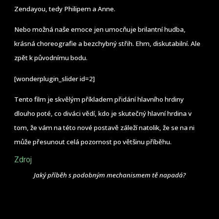
Zendayou, tedy Philipem a Anne.
Nebo možná naše emoce jen umocňuje brilantní hudba,
krásná choreografie a bezchybný střih. Ehm, diskutabilní. Ale
zpět k původnímu bodu.
[wonderplugin_slider id=2]
Tento film je skvělým příkladem přidání hlavního hrdiny
dlouho poté, co diváci vědí, kdo je skutečný hlavní hrdina v
tom, že vám na této nové postavě záleží natolik, že se na ni
může přesunout celá pozornost po většinu příběhu.
Zdroj
Jaký příběh s podobným mechanismem tě napadá?