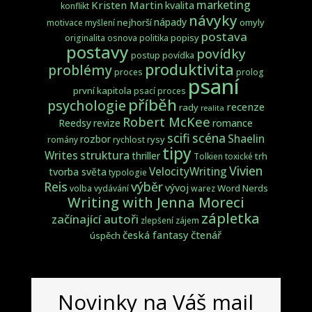
marketing
Kristen Martin
kvalita
konflikt
návyky
nápady
nejhorší
omyly
motivace
myšlení
postava
popisy
originalita
osnova
politika
postavy
povídky
postup
povídka
produktivita
problémy
proces
prolog
psaní
první kapitola
psací proces
příběh
psychologie
recenze
rady
realita
Robert McKee
Reedsy
revize
romance
scifi
scéna
Shaelin
rozbor
rysy
romány
rychlost
tipy
struktura
Writes
thriller
trh
Tolkien
toxické
Vivien
VelocityWriting
tvorba světa
typologie
Reis
výběr
vývoj
Word Nerds
volba
vydávání
warez
Writing with Jenna Moreci
zápletka
začínající autoři
zlepšení
zájem
česká fantasy
čtenář
úspěch
Novinky na Váš mail