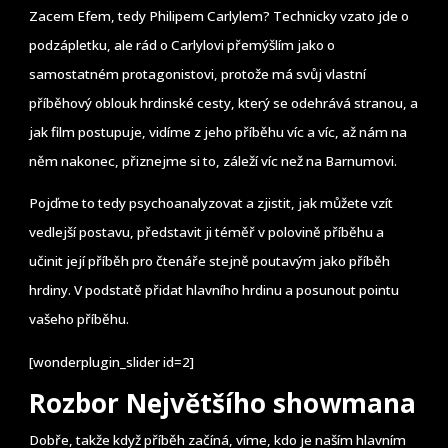
Zacem Efem, tedy Philipem Carlylem? Technicky vzato jde o
podzápletku, ale rád o Carlylovi přemýšlím jako o
samostatném protagonistovi, protože má svůj vlastní
příběhový oblouk hrdinské cesty, který se odehrává stranou, a
jak film postupuje, vidíme z jeho příběhu víc a víc, až nám na
něm nakonec, přiznejme si to, záleží víc než na Barnumovi.
Pojďme to tedy psychoanalyzovat a zjistit, jak můžete vzít
vedlejší postavu, představit ji téměř v polovině příběhu a
učinit její příběh pro čtenáře stejně poutavým jako příběh
hrdiny. V podstatě přidat hlavního hrdinu a posunout pointu
vašeho příběhu.
[wonderplugin_slider id=2]
Rozbor Největšího showmana
Dobře, takže když příběh začíná, víme, kdo je naším hlavním