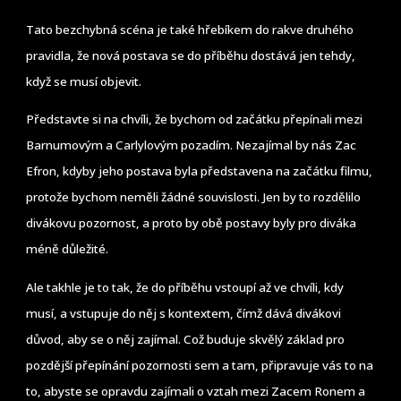
Tato bezchybná scéna je také hřebíkem do rakve druhého
pravidla, že nová postava se do příběhu dostává jen tehdy,
když se musí objevit.
Představte si na chvíli, že bychom od začátku přepínali mezi
Barnumovým a Carlylovým pozadím. Nezajímal by nás Zac
Efron, kdyby jeho postava byla představena na začátku filmu,
protože bychom neměli žádné souvislosti. Jen by to rozdělilo
divákovu pozornost, a proto by obě postavy byly pro diváka
méně důležité.
Ale takhle je to tak, že do příběhu vstoupí až ve chvíli, kdy
musí, a vstupuje do něj s kontextem, čímž dává divákovi
důvod, aby se o něj zajímal. Což buduje skvělý základ pro
pozdější přepínání pozornosti sem a tam, připravuje vás to na
to, abyste se opravdu zajímali o vztah mezi Zacem Ronem a