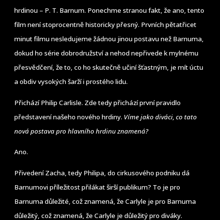
hrdinou – P. T. Barnum. Ponechme stranou fakt, že ano, tento
film není stoprocentně historicky přesný. Prvních pětatřicet
minut filmu nesledujeme žádnou jinou postavu než Barnuma,
dokud ho série dobrodružství a nehod nepřivede k mylnému
přesvědčení, že to, co ho skutečně učiní šťastným, je mít úctu
a obdiv vysokých šarží i prostého lidu.
Přichází Philip Carlisle. Zde tedy přichází první pravidlo
představení našeho nového hrdiny.
Víme jako diváci, co tato
nová postava pro hlavního hrdinu znamená?
Ano.
Přivedení Zacha, tedy Philipa, do cirkusového podniku dá
Barnumovi příležitost přilákat širší publikum? To je pro
Barnuma důležité, což znamená, že Carlyle je pro Barnuma
důležitý, což znamená, že Carlyle je důležitý pro diváky.