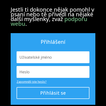
Jestli ti dokonce nějak pomohl v
psaní nebo tě přivedl na nějaké
další myšlenky, zvaž
podporu
webu
.
Přihlášení
Zapomněli jste heslo?
Přihlásit se