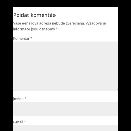
Pøidat komentáø
Vaše e-mailová adresa nebude zveřejněna.
Vyžadované
informace jsou označeny
*
Komentář
*
Jméno
*
E-mail
*