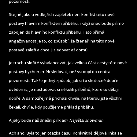
pozornosti.
Stejně jako u vedlejších zápletek není konflikt této nové
postavy hlavním konfliktem příběhu, i když snad bude přímo
zapojen do hlavního konfliktu příběhu. Tato přímá
angažovanost je to, co způsobí, že čtenáři na této nové
postavě záleží a chce ji sledovat až domů.
Je trochu složité vybalancovat, jak velkou část cesty této nové
postavy bychom měli sledovat, než vstoupí do centra
pozornosti. Takže jediný způsob, jak si to skutečně dobře
uvědomit, je nastudovat si několik příběhů, které to dělají
dobře. A samozřejmě přichází chvíle, na kterou jste všichni
čekali, chvíle, kdy použijeme příklad příběhu.
A jaký bude náš dnešní příklad?
Největší showman
.
Ach ano. Byla to jen otázka času. Konkrétně dějová linka se