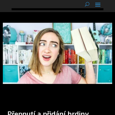
podnětné myšlenky
Přepnutí a přidání hrdiny