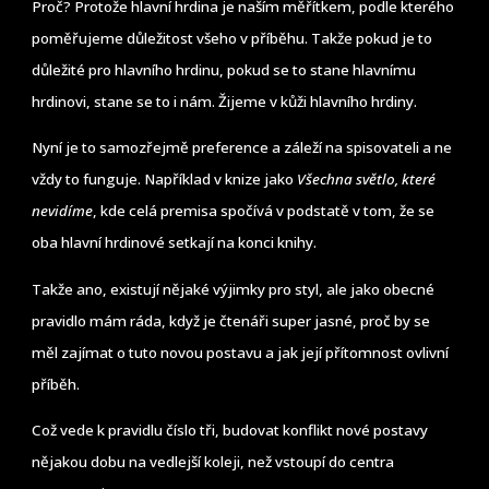
Proč? Protože hlavní hrdina je naším měřítkem, podle kterého
poměřujeme důležitost všeho v příběhu. Takže pokud je to
důležité pro hlavního hrdinu, pokud se to stane hlavnímu
hrdinovi, stane se to i nám. Žijeme v kůži hlavního hrdiny.
Nyní je to samozřejmě preference a záleží na spisovateli a ne
vždy to funguje. Například v knize jako
Všechna světlo, které
nevidíme
, kde celá premisa spočívá v podstatě v tom, že se
oba hlavní hrdinové setkají na konci knihy.
Takže ano, existují nějaké výjimky pro styl, ale jako obecné
pravidlo mám ráda, když je čtenáři super jasné, proč by se
měl zajímat o tuto novou postavu a jak její přítomnost ovlivní
příběh.
Což vede k pravidlu číslo tři, budovat konflikt nové postavy
nějakou dobu na vedlejší koleji, než vstoupí do centra