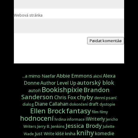
Webová stránka
Pøidat komentáø
Abbie Emmons
Alexa
...a mimo Naefar
akční
autorský blok
Donne
Author Level Up
Bookishpixie
Brandon
autoři
Sanderson
chyby
Chris Fox
denní psaní
Diane Callahan
draft
dialog
dokončení
dystopie
fantasy
Ellen Brock
film
filmy
hodnocení
iWriterly
hrdina
informace
Jericho
Jessica Brody
Jerry B. Jenkins
Writers
Juliette
knihy
komedie
Just Write
klišé
kniha
Wade