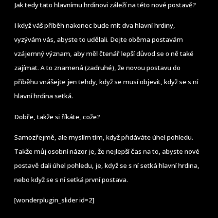
Jak tedy tato hlavnímu hrdinovi záleží na této nové postavě?
I když váš příběh nakonec bude mít dva hlavní hrdiny,
vyzývám vás, abyste to udělali. Dejte oběma postavám
vzájemný význam, aby měl čtenář lepší důvod se o ně také
zajímat. A to znamená (zadruhé), že novou postavu do
příběhu vnášejte jen tehdy, když se musí objevit, když se s ní
hlavní hrdina setká.
Dobře, takže si říkáte, cože?
Samozřejmě, ale myslím tím, když přidáváte úhel pohledu.
Takže můj osobní názor je, že nejlepší čas na to, abyste nové
postavě dali úhel pohledu, je, když se s ní setká hlavní hrdina,
nebo když se s ní setká první postava.
[wonderplugin_slider id=2]