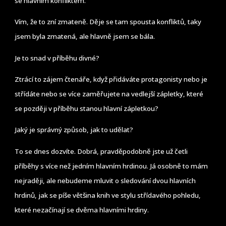
se hlavním konfliktem.
Vím, že to zní zmateně. Děje se tam spousta konfliktů, taky
jsem byla zmatená, ale hlavně jsem se bála.
Je to snad v příběhu divné?
Ztrácí to zájem čtenáře, když přidáváte protagonisty nebo je
střídáte nebo se více zaměřujete na vedlejší zápletky, které
se později v příběhu stanou hlavní zápletkou?
Jaký je správný způsob, jak to udělat?
To se dnes dozvíte. Dobrá, pravděpodobně jste už četli
příběhy s více než jedním hlavním hrdinou. Já osobně to mám
nejraději, ale nebudeme mluvit o sledování dvou hlavních
hrdinů, jak se píše většina knih ve stylu střídavého pohledu,
které nezačínají se dvěma hlavními hrdiny.