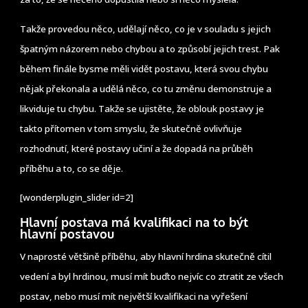
Takže provedou něco, udělají něco, co je v souladu s jejich
špatným názorem nebo chybou a to způsobí jejich trest. Pak
během finále bysme měli vidět postavu, která svou chybu
nějak překonala a udělá něco, co tu změnu demonstruje a
likviduje tu chybu. Takže se ujistěte, že oblouk postavy je
takto přítomen v tom smyslu, že skutečně ovlivňuje
rozhodnutí, které postavy učiní a že dopadá na průběh
příběhu a to, co se děje.
[wonderplugin_slider id=2]
Hlavní postava má kvalifikaci na to být
hlavní postavou
V naprosté většině příběhu, aby hlavní hrdina skutečně cítil
vedení a byl hrdinou, musí mít buďto nejvíc co ztratit ze všech
postav, nebo musí mít největší kvalifikaci na vyřešení