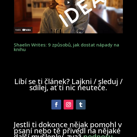
Shaelin Writes: 9 způsobů, jak dostat nápady na
knihu
Líbí se ti článek? Lajkni / sleduj /
sdílej, ať ti nic neuteče.
Jestli ti dokonce nějak pomohl v
psaní nebo tě přivedl na nějaké
další myšlenky, zvaž
podporu