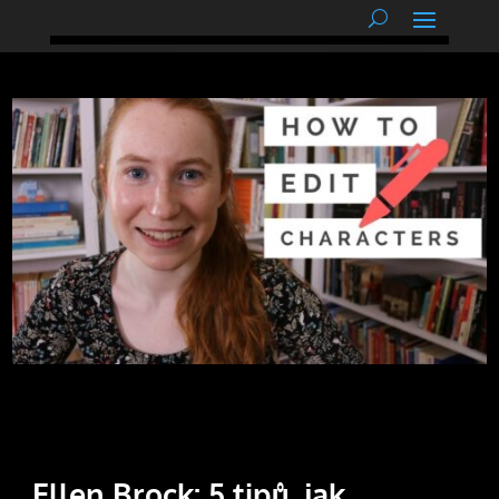
podnětné myšlenky
Ellen Brock: 5 tipů, jak