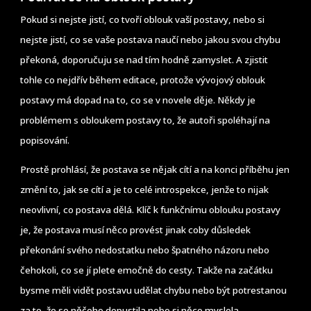
Pokud si nejste jistí, co tvoří oblouk vaší postavy, nebo si
nejste jistí, co se vaše postava naučí nebo jakou svou chybu
překoná, doporučuju se nad tím hodně zamyslet. A zjistit
tohle co nejdřív během editace, protože vývojový oblouk
postavy má dopad na to, co se v novele děje. Někdy je
problémem s obloukem postavy to, že autoři spoléhají na
popisování.
Prostě prohlásí, že postava se nějak cítí a na konci příběhu jen
změní to, jak se cítí a je to celé introspekce, jenže to nijak
neovlivní, co postava dělá. Klíč k funkčnímu oblouku postavy
je, že postava musí něco provést jinak coby důsledek
překonání svého nedostatku nebo špatného názoru nebo
čehokoli, co se jí plete emočně do cesty. Takže na začátku
bysme měli vidět postavu udělat chybu nebo být potrestanou
za to, že se něčeho dopustila nebo si něco myslela.