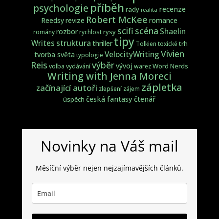
příběh
psychologie
recenze
rady
realita
Robert McKee
Reedsy
revize
romance
scifi
scéna
Shaelin
rozbor
rysy
romány
rychlost
tipy
struktura
Writes
thriller
trh
Tolkien
toxické
Vivien
VelocityWriting
tvorba světa
typologie
Reis
výběr
vývoj
Word Nerds
volba
vydávání
warez
Writing with Jenna Moreci
zápletka
začínající autoři
zlepšení
zájem
česká fantasy
čtenář
úspěch
Novinky na Váš mail
Měsíční výběr nejen nejzajímavějších článků.