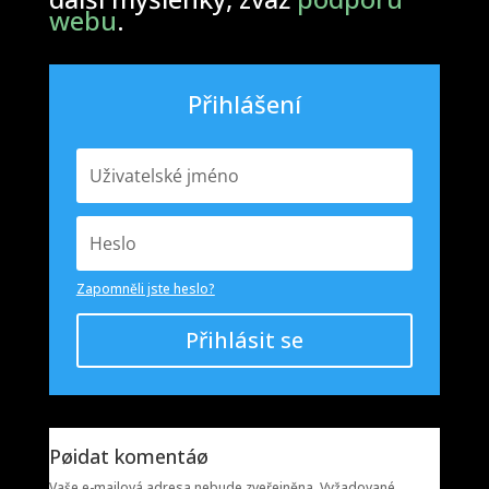
webu
.
Přihlášení
Zapomněli jste heslo?
Přihlásit se
Pøidat komentáø
Vaše e-mailová adresa nebude zveřejněna.
Vyžadované