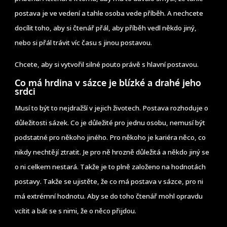
postava je ve vedení a tahle osoba vede příběh. A nechcete
docílit toho, aby si čtenář přál, aby příběh vedl někdo jiný,
nebo si přál trávit víc času s jinou postavou.
Chcete, aby si vytvořil silné pouto právě s hlavní postavou.
Co má hrdina v sázce je blízké a drahé jeho
srdci
Musí to být to nejdražší v jejich životech. Postava rozhoduje o
důležitosti sázek. Co je důležité pro jednu osobu, nemusí být
podstatné pro někoho jiného. Pro někoho je kariéra něco, co
nikdy nechtějí ztratit. Je pro ně hrozně důležitá a někdo jiný se
o ni celkem nestará. Takže je to plně založeno na hodnotách
postavy. Takže se ujistěte, že co má postava v sázce, pro ni
má extrémní hodnotu. Aby se do toho čtenář mohl opravdu
vcítit a bát se s nimi, že o něco přijdou.