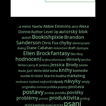
Abbie Emmons
Alexa
...a mimo Naefar
akční
autorský blok
Donne
Author Level Up
Bookishpixie
Brandon
autoři
Sanderson
chyby
Chris Fox
denní psaní
Diane Callahan
draft
dialog
dokončení
dystopie
fantasy
Ellen Brock
film
filmy
hodnocení
iWriterly
hrdina
informace
Jericho
Jessica Brody
Jerry B. Jenkins
Writers
Juliette
knihy
komedie
Just Write
klišé
kniha
Wade
marketing
Kristen Martin
kvalita
konflikt
návyky
nápady
nejhorší
omyly
motivace
myšlení
postava
popisy
originalita
osnova
politika
postavy
povídky
postup
povídka
produktivita
problémy
proces
prolog
psaní
první kapitola
psací proces