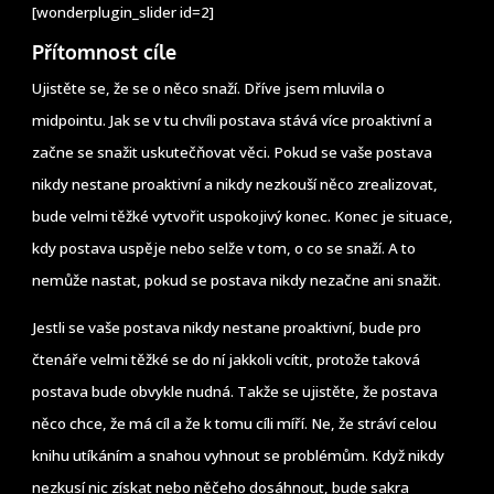
[wonderplugin_slider id=2]
Přítomnost cíle
Ujistěte se, že se o něco snaží. Dříve jsem mluvila o
midpointu. Jak se v tu chvíli postava stává více proaktivní a
začne se snažit uskutečňovat věci. Pokud se vaše postava
nikdy nestane proaktivní a nikdy nezkouší něco zrealizovat,
bude velmi těžké vytvořit uspokojivý konec. Konec je situace,
kdy postava uspěje nebo selže v tom, o co se snaží. A to
nemůže nastat, pokud se postava nikdy nezačne ani snažit.
Jestli se vaše postava nikdy nestane proaktivní, bude pro
čtenáře velmi těžké se do ní jakkoli vcítit, protože taková
postava bude obvykle nudná. Takže se ujistěte, že postava
něco chce, že má cíl a že k tomu cíli míří. Ne, že stráví celou
knihu utíkáním a snahou vyhnout se problémům. Když nikdy
nezkusí nic získat nebo něčeho dosáhnout, bude sakra