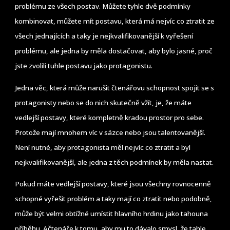
problému ze všech postav. Můžete tyhle dvě podmínky
kombinovat, můžete mít postavu, která má nejvíc co ztratit ze
všech jednajících a taky je nejkvalifikovanější k vyřešení
problému, ale jedna by měla dostačovat, aby bylo jasné, proč
jste zvolili tuhle postavu jako protagonistu.
Jedna věc, která může narušit čtenářovu schopnost spojit se s
protagonisty nebo se do nich skutečně vžít, je, že máte
vedlejší postavy, které kompletně kradou prostor pro sebe.
Protože mají mnohem víc v sázce nebo jsou talentovanější.
Není nutné, aby protagonista měl nejvíc co ztratit a byl
nejkvalifikovanější, ale jedna z těch podmínek by měla nastat.
Pokud máte vedlejší postavy, které jsou všechny rovnocenně
schopné vyřešit problém a taky mají co ztratit nebo podobně,
může být velmi obtížné umístit hlavního hrdinu jako tahouna
příběhu. Ačtenáře k tomu, aby mu to dávalo smysl, že tahle