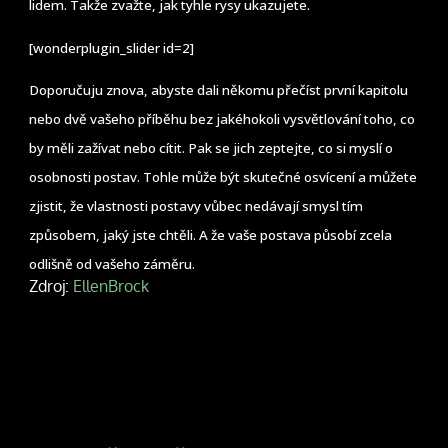
lidem. Takže zvažte, jak tyhle rysy ukazujete.
[wonderplugin_slider id=2]
Doporučuju znova, abyste dali někomu přečíst první kapitolu
nebo dvě vašeho příběhu bez jakéhokoli vysvětlování toho, co
by měli zažívat nebo cítit. Pak se jich zeptejte, co si myslí o
osobnosti postav. Tohle může být skutečné osvícení a můžete
zjistit, že vlastnosti postavy vůbec nedávají smysl tím
způsobem, jaký jste chtěli. A že vaše postava působí zcela
odlišně od vašeho záměru.
Zdroj:
EllenBrock