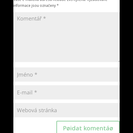
informace jsou označeny
*
Pøidat komentáø