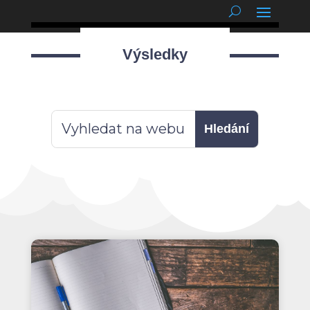
podnětné myšlenky
Výsledky