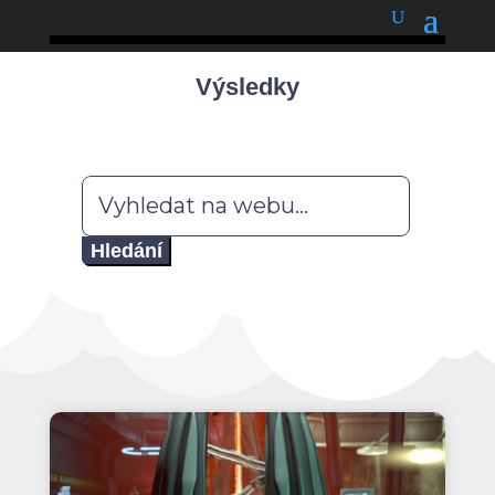
podnětné myšlenky
Výsledky
Hledat: