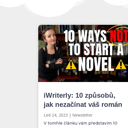
iWriterly: 10 způsobů,
jak nezačínat váš román
Led 24, 2023
|
Newsletter
V tomhle článku vám představím 10