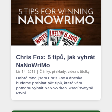
Chris Fox: 5 tipů, jak vyhrát
NaNoWriMo
Lis 14, 2019
|
Články, překlady, videa s titulky
Dobré ráno, jsem Chris Fox a dneska
budeme probírat pět tipů, které vám
pomohu vyhrát NaNoWriMo. Psací svatyně
První...