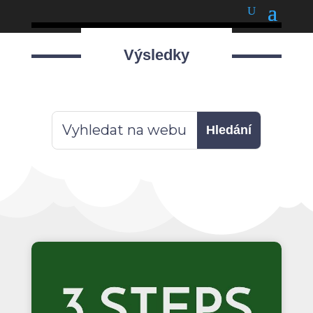
podnětné myšlenky
Výsledky