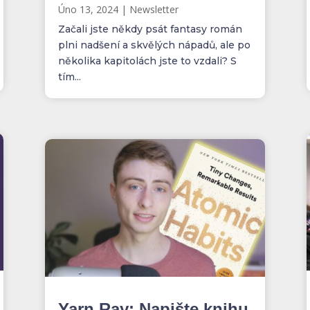
Úno 13, 2024
|
Newsletter
Začali jste někdy psát fantasy román
plni nadšení a skvělých nápadů, ale po
několika kapitolách jste to vzdali? S
tím...
Yarn Ray: Napište knihu