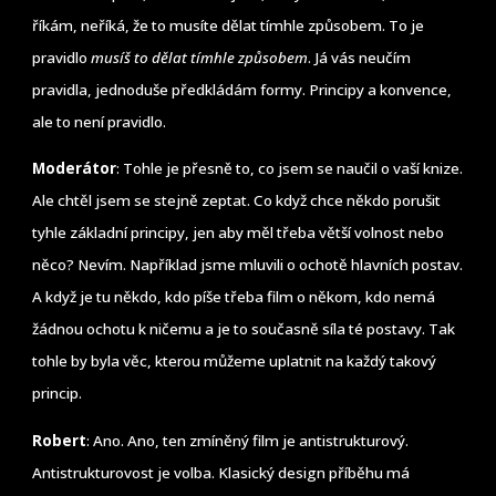
říkám, neříká, že to musíte dělat tímhle způsobem. To je
pravidlo
musíš to dělat tímhle způsobem
. Já vás neučím
pravidla, jednoduše předkládám formy. Principy a konvence,
ale to není pravidlo.
Moderátor
: Tohle je přesně to, co jsem se naučil o vaší knize.
Ale chtěl jsem se stejně zeptat. Co když chce někdo porušit
tyhle základní principy, jen aby měl třeba větší volnost nebo
něco? Nevím. Například jsme mluvili o ochotě hlavních postav.
A když je tu někdo, kdo píše třeba film o někom, kdo nemá
žádnou ochotu k ničemu a je to současně síla té postavy. Tak
tohle by byla věc, kterou můžeme uplatnit na každý takový
princip.
Robert
: Ano. Ano, ten zmíněný film je antistrukturový.
Antistrukturovost je volba. Klasický design příběhu má