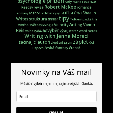
příběh
psychologie
recenze
rady
realita
Robert McKee
Reedsy
revize
romance
scifi
scéna
Shaelin
rozbor
rysy
romány
rychlost
tipy
struktura
Writes
thriller
trh
Tolkien
toxické
Vivien
VelocityWriting
tvorba světa
typologie
Reis
výběr
vývoj
Word Nerds
volba
vydávání
warez
Writing with Jenna Moreci
zápletka
začínající autoři
zlepšení
zájem
česká fantasy
čtenář
úspěch
Novinky na Váš mail
Měsíční výběr nejen nejzajímavějších článků.
Odeslat