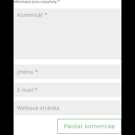
informace jsou označeny
*
Pøidat komentáø