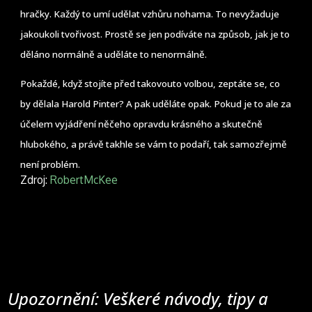
hračky. Každý to umí udělat vzhůru nohama. To nevyžaduje
jakoukoli tvořivost. Prostě se jen podíváte na způsob, jak je to
děláno normálně a uděláte to nenormálně.
Pokaždé, když stojíte před takovouto volbou, zeptáte se, co
by dělala Harold Pinter? A pak uděláte opak. Pokud je to ale za
účelem vyjádření něčeho opravdu krásného a skutečně
hlubokého, a právě takhle se vám to podaří, tak samozřejmě
není problém.
Zdroj:
RobertMcKee
Upozornění: Veškeré návody, tipy a