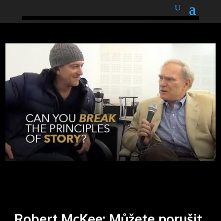
podnětné myšlenky
Robert McKee: Můžete porušit