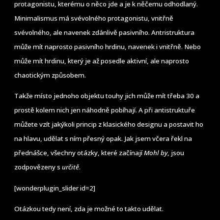
protagonistu, kterému o něco jde a je k něčemu odhodlaný.
Minimalismus má svévolného protagonistu, vnitřně
svévolného, ale navenek zdánlivě pasivního. Antristruktura
může mít naprosto pasivního hrdinu, navenek i vnitřně. Nebo
může mít hrdinu, který je až posedle aktivní, ale naprosto
chaotickým způsobem.
Takže místo jednoho objektu touhy jich může mít třeba 30 a
prostě kolem nich jen náhodně pobíhají. A při antistruktuře
můžete vzít jakýkoli princip z klasického designu a postavit ho
na hlavu, udělat s ním přesný opak. Jak jsem včera řekl na
přednášce, všechny otázky, které začínají
Mohl by
, jsou
zodpovězeny s
určitě
.
[wonderplugin_slider id=2]
Otázkou tedy není, zda je možné to takto udělat.