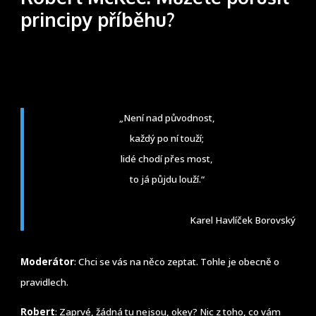
principy příběhu?
„Není nad původnost,
každý po ní touží;
lidé chodí přes most,
to já půjdu louží.“
Karel Havlíček Borovský
Moderátor
: Chci se vás na něco zeptat. Tohle je obecně o
pravidlech.
Robert
: Zaprvé, žádná tu nejsou, okey? Nic z toho, co vám