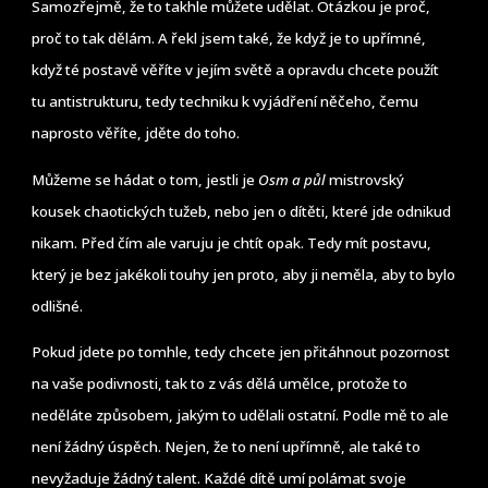
Samozřejmě, že to takhle můžete udělat. Otázkou je proč,
proč to tak dělám. A řekl jsem také, že když je to upřímné,
když té postavě věříte v jejím světě a opravdu chcete použít
tu antistrukturu, tedy techniku k vyjádření něčeho, čemu
naprosto věříte, jděte do toho.
Můžeme se hádat o tom, jestli je
Osm a půl
mistrovský
kousek chaotických tužeb, nebo jen o dítěti, které jde odnikud
nikam. Před čím ale varuju je chtít opak. Tedy mít postavu,
který je bez jakékoli touhy jen proto, aby ji neměla, aby to bylo
odlišné.
Pokud jdete po tomhle, tedy chcete jen přitáhnout pozornost
na vaše podivnosti, tak to z vás dělá umělce, protože to
neděláte způsobem, jakým to udělali ostatní. Podle mě to ale
není žádný úspěch. Nejen, že to není upřímně, ale také to
nevyžaduje žádný talent. Každé dítě umí polámat svoje