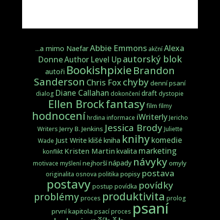
Abbie Emmons
Alexa
...a mimo Naefar
akční
autorský blok
Donne
Author Level Up
Bookishpixie
Brandon
autoři
Sanderson
chyby
Chris Fox
denní psaní
Diane Callahan
draft
dialog
dokončení
dystopie
fantasy
Ellen Brock
film
filmy
hodnocení
iWriterly
hrdina
informace
Jericho
Jessica Brody
Jerry B. Jenkins
Writers
Juliette
knihy
komedie
Just Write
klišé
kniha
Wade
marketing
Kristen Martin
kvalita
konflikt
návyky
nápady
nejhorší
omyly
motivace
myšlení
postava
popisy
originalita
osnova
politika
postavy
povídky
postup
povídka
produktivita
problémy
proces
prolog
psaní
první kapitola
psací proces