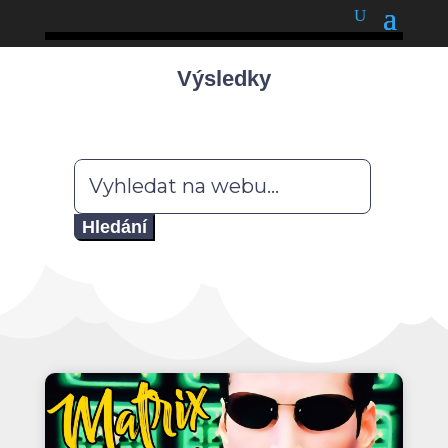
podnětné myšlenky
Výsledky
Hledat: