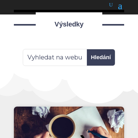
podnětné myšlenky
Výsledky