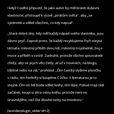
I když Coelho připustil, že jako autor by měl bránit duševní
vlastnictví, přistoupil k výzvě „pirátům světa“, aby „se
sjednotili a sdíleli všechno, co kdy napsal“.
„Staré dobré dny, kdy měl každý nápad svého vlastníka, jsou
dávno pryč. Zaprvé proto, že každý recyklujeme čtyři stejná
témata: milostný příběh dvou lidí, milostný trojúhelník, boj o
moce a příběh o cestě. Zadruhé, protože všichni spisovatelé
chtějí, aby se jejich věci četly, ať už v novinách, na blogu,
tištěné nebo na zdi,“ prohlásil. „Čím častěji slyšíme písničku
v rádiu, tím horlivěji si koupíme CDčko. S literaturou je to
stejné. Čím víc lidí bude sdílet knihy, tím lépe. Pokud mají rádi
začátek, koupí si zítra celou knihu, protože není nic
únavnějšího, než číst dlouhé texty na monitoru.“
[wonderplugin_slider id=2]