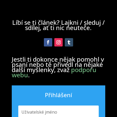
Líbí se ti článek? Lajkni / sleduj /
sdílej, ať ti nic neuteče.
Jestli ti dokonce nějak pomohl v
psaní nebo tě přivedl na nějaké
další myšlenky, zvaž
podporu
webu
.
Přihlášení