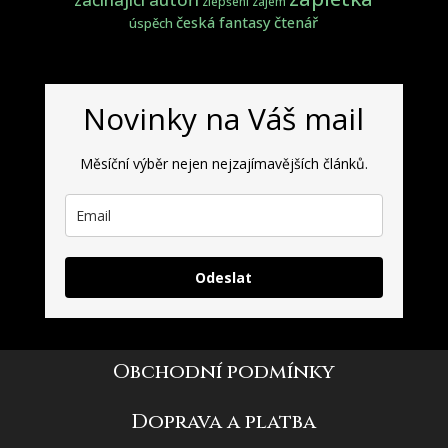
zlepšení
zájem
česká fantasy
čtenář
úspěch
Novinky na Váš mail
Měsíční výběr nejen nejzajímavějších článků.
Odeslat
Obchodní podmínky
Doprava a platba