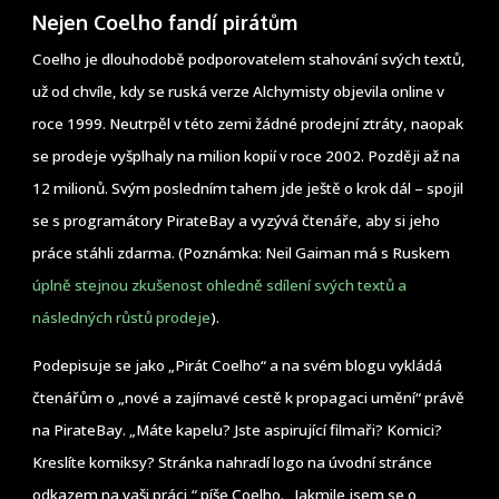
Nejen Coelho fandí pirátům
Coelho je dlouhodobě podporovatelem stahování svých textů,
už od chvíle, kdy se ruská verze Alchymisty objevila online v
roce 1999. Neutrpěl v této zemi žádné prodejní ztráty, naopak
se prodeje vyšplhaly na milion kopií v roce 2002. Později až na
12 milionů. Svým posledním tahem jde ještě o krok dál – spojil
se s programátory PirateBay a vyzývá čtenáře, aby si jeho
práce stáhli zdarma. (Poznámka: Neil Gaiman má s Ruskem
úplně stejnou zkušenost ohledně sdílení svých textů a
následných růstů prodeje
).
Podepisuje se jako „Pirát Coelho“ a na svém blogu vykládá
čtenářům o „nové a zajímavé cestě k propagaci umění“ právě
na PirateBay. „Máte kapelu? Jste aspirující filmaři? Komici?
Kreslíte komiksy? Stránka nahradí logo na úvodní stránce
odkazem na vaši práci,“ píše Coelho. „Jakmile jsem se o