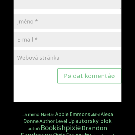
Pøidat komentáø
Abbie Emmons
Alexa
...a mimo Naefar
akční
autorský blok
Donne
Author Level Up
Bookishpixie
Brandon
autoři
Sanderson
chyby