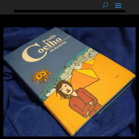
podnětné myšlenky