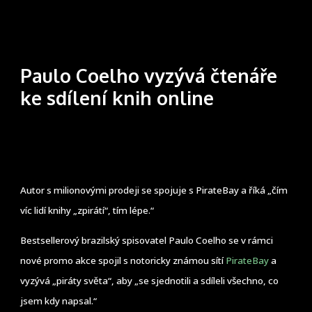
Paulo Coelho vyzývá čtenáře
ke sdílení knih online
Autor s milionovými prodeji se spojuje s PirateBay a říká „čím
víc lidí knihy „zpirátí“, tím lépe.“
Bestsellerový brazilský spisovatel Paulo Coelho se v rámci
nové promo akce spojil s notoricky známou sítí
PirateBay
a
vyzývá „piráty světa“, aby „se sjednotili a sdíleli všechno, co
jsem kdy napsal.“