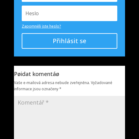
Zapomněli jste heslo?
Přihlásit se
Pøidat komentáø
Vaše e-mailová adresa nebude zveřejněna.
Vyžadované
informace jsou označeny
*