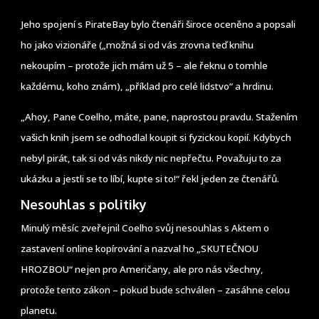
Jeho spojení s PirateBay bylo čtenáři široce oceněno a popsali
ho jako vizionáře („možná si od vás zrovna teď knihu
nekoupím – protože jich mám už 5 – ale řeknu o tomhle
každému, koho znám), „příklad pro celé lidstvo“ a hrdinu.
„Ahoy, Pane Coelho, máte, pane, naprostou pravdu. Stažením
vašich knih jsem se odhodlal koupit si fyzickou kopií. Kdybych
nebyl pirát, tak si od vás nikdy nic nepřečtu. Považuju to za
ukázku a jestli se to líbí, kupte si to!“ řekl jeden ze čtenářů.
Nesouhlas s politiky
Minulý měsíc zveřejnil Coelho svůj nesouhlas s Aktem o
zastavení online kopírování a nazval ho „SKUTEČNOU
HROZBOU“ nejen pro Američany, ale pro nás všechny,
protože tento zákon – pokud bude schválen – zasáhne celou
planetu.