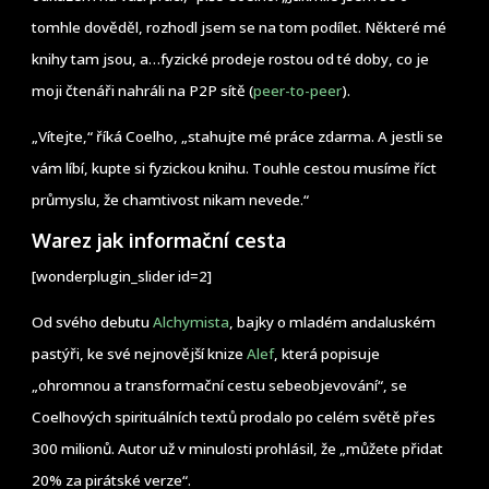
tomhle dověděl, rozhodl jsem se na tom podílet. Některé mé
knihy tam jsou, a…fyzické prodeje rostou od té doby, co je
moji čtenáři nahráli na P2P sítě (
peer-to-peer
).
„Vítejte,“ říká Coelho, „stahujte mé práce zdarma. A jestli se
vám líbí, kupte si fyzickou knihu. Touhle cestou musíme říct
průmyslu, že chamtivost nikam nevede.“
Warez jak informační cesta
[wonderplugin_slider id=2]
Od svého debutu
Alchymista
, bajky o mladém andaluském
pastýři, ke své nejnovější knize
Alef
, která popisuje
„ohromnou a transformační cestu sebeobjevování“, se
Coelhových spirituálních textů prodalo po celém světě přes
300 milionů. Autor už v minulosti prohlásil, že „můžete přidat
20% za pirátské verze“.