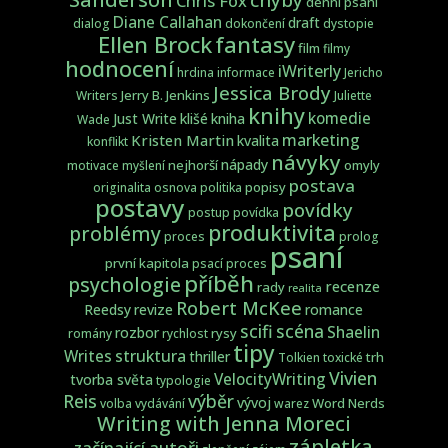
Chris Fox
denní psaní
Diane Callahan
draft
dialog
dokončení
dystopie
fantasy
Ellen Brock
film
filmy
hodnocení
iWriterly
hrdina
informace
Jericho
Jessica Brody
Jerry B. Jenkins
Writers
Juliette
knihy
komedie
Just Write
klišé
kniha
Wade
marketing
Kristen Martin
kvalita
konflikt
návyky
nápady
nejhorší
omyly
motivace
myšlení
postava
popisy
originalita
osnova
politika
postavy
povídky
postup
povídka
produktivita
problémy
proces
prolog
psaní
první kapitola
psací proces
příběh
psychologie
recenze
rady
realita
Robert McKee
Reedsy
revize
romance
scifi
scéna
Shaelin
rozbor
rysy
romány
rychlost
tipy
struktura
Writes
thriller
trh
Tolkien
toxické
Vivien
VelocityWriting
tvorba světa
typologie
Reis
výběr
vývoj
Word Nerds
volba
vydávání
warez
Writing with Jenna Moreci
zápletka
začínající autoři