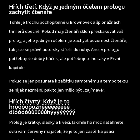
Hřích třetí: Když je jediným účelem prologu
zachytit čtenáře
Tohle je trochu pochopitelné u Brownovek a špionážnách
thrillerů obecně. Pokud mají čtenáři sklon přeskakovat váš
prolog a jeho jediným účelem je zachytit pozornost čtenáře,
tak jste se právě autorsky střelili do nohy. Ano, v prologu
potřebujete dobrý háček, ale potřebujete ho taky v První
kapitole.
Pokud se jen posunete k začátku samotnému a tempo textu
se nijak nezmění, pak to jen mělo být „zajímavé“.
Hřích čtvrtý: Když je to
hróóóóóózněěěéééééé
dlóóóóůůůůůůhýýýýýýýý
Prolog je krátký, sladký a k věci. Jakmile ho moc natáhnete,
svítí vám červený majáček, že je to jen zástěrka psací