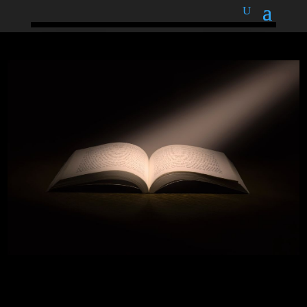
podnětné myšlenky