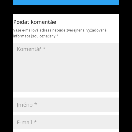
Pøidat komentáø
Vaše e-mailová adresa nebude zveřejněna.
Vyžadované
informace jsou označeny
*