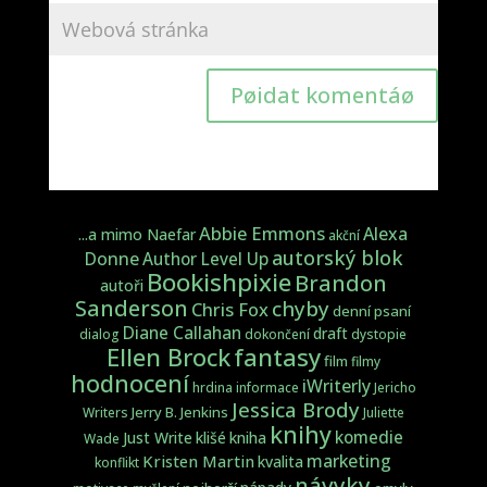
Pøidat komentáø
Abbie Emmons
Alexa
...a mimo Naefar
akční
autorský blok
Donne
Author Level Up
Bookishpixie
Brandon
autoři
Sanderson
chyby
Chris Fox
denní psaní
Diane Callahan
draft
dialog
dokončení
dystopie
fantasy
Ellen Brock
film
filmy
hodnocení
iWriterly
hrdina
informace
Jericho
Jessica Brody
Jerry B. Jenkins
Writers
Juliette
knihy
komedie
Just Write
klišé
kniha
Wade
marketing
Kristen Martin
kvalita
konflikt
návyky