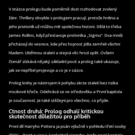
V otázce prologu bude poměrně dost rozhodovat zvolený
žánr. Thrillery obvykle s prologem pracují, protože hrdina a
jeho protivník už můžou mít společnou historii. Dělá to třeba
James Rollins, když přestavuje protivníka „Sigmu“. Dva mniši
přicházejí do vesnice, kde přes hojnost jídla zemřeli všichni
hladem. Uběhnou staletí a stejná věc hrozí opět. Ovšem
čtenář získává nějaký základní pocit a prolog také ukazuje,
jak se nepřítel projevuje a co je v sázce.
Prolog knihy je nástrojem k pohybu skrze staletí bez rizika
mozkové křeče. Odehrává se ve středověku a První kapitola
je současnost. Je také stěžejní pro všechno, co přijde.
Ctnost druhá: Prolog odhalí kritickou
skutečnost důležitou pro příběh
První díl Harryho Pottera ja psán výlučně v pohledu třetí osoby