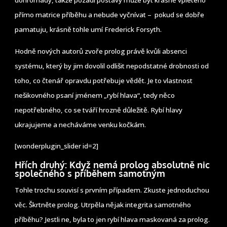
dohromady, takže pozadí postavy může být krásně vpleteno
přímo matrice příběhu a nebude vyčnívat – pokud se dobře
pamatuju, krásně tohle umí Frederick Forsyth.
Hodně nových autorů zvoře prolog právě kvůli absenci
systému, který by jim dovolil odlišit nepodstatné drobnosti od
toho, co čtenář opravdu potřebuje vědět. Je to vlastnost
nešikovného psaní jménem „rybí hlava“, tedy něco
nepotřebného, co se tváří hrozně důležitě. Rybí hlavy
ukrajujeme a necháváme venku kočkám.
[wonderplugin_slider id=2]
Hřích druhý: Když nemá prolog absolutně nic
společného s příběhem samotným
Tohle trochu souvisí s prvním případem. Zkuste jednoduchou
věc. Škrtněte prolog. Utrpěla nějak integrita samotného
příběhu? Jestli ne, byla to jen rybí hlava maskovaná za prolog.