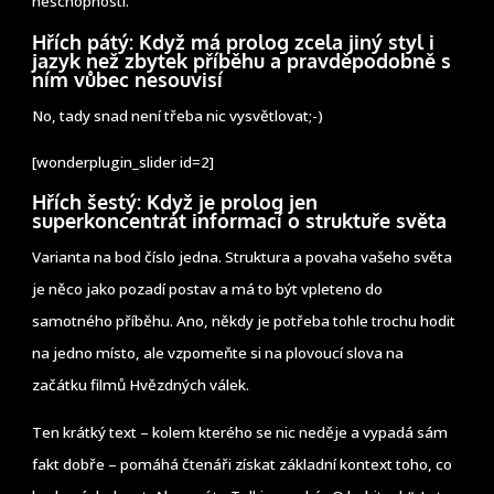
neschopnosti.
Hřích pátý: Když má prolog zcela jiný styl i
jazyk než zbytek příběhu a pravděpodobně s
ním vůbec nesouvisí
No, tady snad není třeba nic vysvětlovat;-)
[wonderplugin_slider id=2]
Hřích šestý: Když je prolog jen
superkoncentrát informací o struktuře světa
Varianta na bod číslo jedna. Struktura a povaha vašeho světa
je něco jako pozadí postav a má to být vpleteno do
samotného příběhu. Ano, někdy je potřeba tohle trochu hodit
na jedno místo, ale vzpomeňte si na plovoucí slova na
začátku filmů Hvězdných válek.
Ten krátký text – kolem kterého se nic neděje a vypadá sám
fakt dobře – pomáhá čtenáři získat základní kontext toho, co