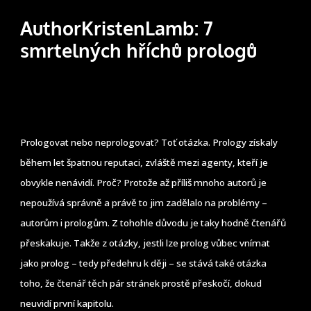
AuthorKristenLamb: 7
smrtelných hříchů prologů
Prologovat nebo neprologovat? Toť otázka. Prology získaly
během let špatnou reputaci, zvláště mezi agenty, kteří je
obvykle nenávidí. Proč? Protože až příliš mnoho autorů je
nepoužívá správně a právě to jim zadělalo na problémy –
autorům i prologům. Z tohohle důvodu je taky hodně čtenářů
přeskakuje. Takže z otázky, jestli lze prolog vůbec vnímat
jako prolog – tedy předehru k ději – se stává také otázka
toho, že čtenář těch pár stránek prostě přeskočí, dokud
neuvidí první kapitolu.