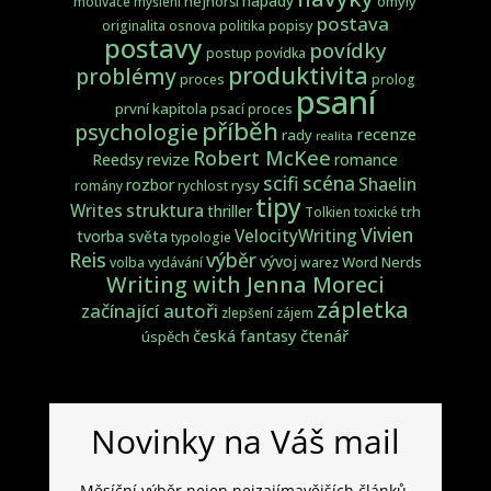
nápady
nejhorší
omyly
motivace
myšlení
postava
popisy
originalita
osnova
politika
postavy
povídky
postup
povídka
produktivita
problémy
proces
prolog
psaní
první kapitola
psací proces
příběh
psychologie
recenze
rady
realita
Robert McKee
Reedsy
revize
romance
scifi
scéna
Shaelin
rozbor
rysy
romány
rychlost
tipy
struktura
Writes
thriller
trh
Tolkien
toxické
Vivien
VelocityWriting
tvorba světa
typologie
Reis
výběr
vývoj
Word Nerds
volba
vydávání
warez
Writing with Jenna Moreci
zápletka
začínající autoři
zlepšení
zájem
česká fantasy
čtenář
úspěch
Novinky na Váš mail
Měsíční výběr nejen nejzajímavějších článků.