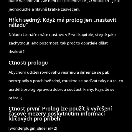
bude následovat. Ale není to Tolkienovské „O hobitech“. Je to
jednoduché a hlavně krátké zasvěcení.
Hřích sedmý: Když má prolog jen „nastavit
náladu“
Náladu čtenáře máte nastavit v První kapitole, stejně jako
zachytnout jeho pozornost, tak proč to doprdele dělat
dvakrát?
Ctnosti prologu
Abychom udrželi rovnováhu vesmíru a dimenze se pak
nerozpadly v prach hvězdný, musíme se podívat taky na to, co
asi dělá prolog opravdu dobrou součástí knihy. Fajn, že se
ptáte;-)
Ctnost první: Prolog lze použít k vyřešení
časové mezery poskytnutím informací
klíčových pro příběh
[wonderplugin_slider id=2]