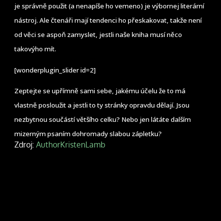
je správně použit (a nenapíše ho vemeno) je výbornej literární
nástroj. Ale čtenáři mají tendenci ho přeskakovat, takže není
od věci se aspoň zamyslet, jestli naše kniha musí něco
takovýho mít.
[wonderplugin_slider id=2]
Zeptejte se upřímně sami sebe, jakému účelu že to má
vlastně posloužit a jestli to ty stránky opravdu dělají. Jsou
nezbytnou součástí většího celku? Nebo jen látáte dalším
mizerným psaním dohromady slabou zápletku?
Zdroj:
AuthorKristenLamb