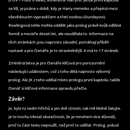
(POV – Point o view), konkrétně Harryho. Jenže první kapitola
se liší, je psána v době, kdy je Harry miminko a přepíná mezi
vševědoucím vypravěčem a třetí osobou (Dursleyovi).
Rowlingová tohle mohla oddělit jako prolog právě kvůli odlišné
formě a mezeře deseti let, ale neudělala to. Informace na
těch stránkách jsou naprosto zásadní, pomáhají příběh
nastavit a pro čtenáře je to stravitelnější. A má to 17 stránek.
Zmíněná bitva je pro čtenáře klíčová pro porozumění
následující událostem, což z toho dělá naprosto výborný
prolog. Ale JK z toho udělal místo prologu první kapitolu, takže
čtenář si klíčové informace opravdu přečte.
Závěr?
Jo, bylo tu sedm hříchů a jen dvě ctnosti, tak mě klidně žalujte.
Je to trochu trknutí skutečnosti, že je mnohem více důvodů,
proč tu část textu nepoužít, než proč to udělat. Prolog, pokud