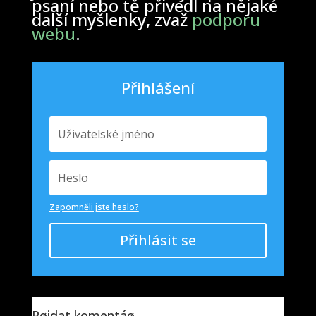
psaní nebo tě přivedl na nějaké
další myšlenky, zvaž
podporu
webu
.
Přihlášení
Zapomněli jste heslo?
Přihlásit se
Pøidat komentáø