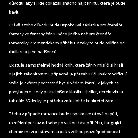
důvodu, aby si lidé dokázali snadno najít knihu, která je bude
bavit.
Právě z toho důvodu bude uspokojivá zápletka pro čtenáře
fantasy ve fantasy žánru něco jiného než pro čtenáře
romantiky v romantickém příběhu. A taky to bude odlišné od
thrilleru a jeho nadšenců.
Existuje samozřejmě hodně knih, které žánry misí či si hrají
s jejich zákonitostmi, případně je přesahují či jinak modifikují.
Stále je ovšem podstatné být si vědom žánrů, v jakých se
pohybujete. Tedy pokud píšete klasiku, thriller, detektivku a
tak dále. Vždycky je potřeba znát dobře konkrétní žánr.
Třeba v případě romance bude uspokojivé citové napětí,
rozdělení postav od sebe po velkou část příběhu, fungující
chemie mezi postavami a pak s velkou pravděpodobností