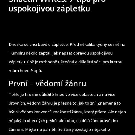
uspokojivou zápletku
Dneska se chci bavit o zápletce. Před několika týdny se mě na
Tumblru někdo zeptal, jak napsat opravdu uspokojivou
zápletku. Což je rozhodně užitečná a důležitá věc, pro kterou
mám hned 9 tipů.
První – vědomí žánru
Tohle je hrozně důležité hned ve více oblastech a na více
úrovních. Vědomí žánru je přesně to, jak to zní. Znamená to
být si vědom konvencí i možností žánru, který píšete. Ale nejen
nějakých obecných prvků, ale toho, co dělá žánr právě tím
žánrem. Mějte na paměti, že žánry existují z nějakého