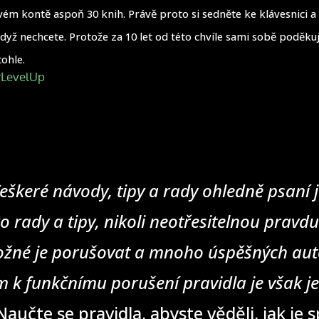
vém kontě aspoň 30 knih. Právě proto si sedněte ke klávesnici a 
 když nechcete. Protože za 10 let od této chvíle sami sobě poděkuj
tohle.
rLevelUp
eškeré návody, tipy a rady ohledně psaní j
o rady a tipy, nikoli neotřesitelnou pravd
žné je porušovat a mnoho úspěšných auto
 k funkčnímu porušení pravidla je však j
aučte se pravidla, abyste věděli, jak je 