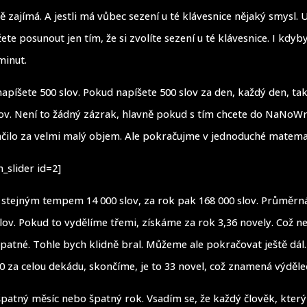
tě zajímá. A jestli má vůbec sezení u té klávesnice nějaký smysl.
te posunout jen tím, že si zvolíte sezení u té klávesnice. I kdyby
minut.
apíšete 500 slov. Pokud napíšete 500 slov za den, každý den, tak
lov. Není to žádný zázrak, hlavně pokud s tím chcete do NaNo
načilo za velmi malý objem. Ale pokračujme v jednoduché matema
_slider id=2]
o stejným tempem 14 000 slov, za rok pak 168 000 slov. Průměr
slov. Pokud to vydělíme třemi, získáme za rok 3,36 novely. Což ne
špatné. Tohle bych klidně bral. Můžeme ale pokračovat ještě dál.
 za celou dekádu, skončíme, je to 33 novel, což znamená výděle
patný měsíc nebo špatný rok. Vsadím se, že každý člověk, který 