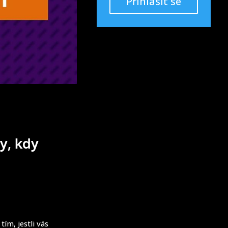
Přihlásit se
y, kdy
ím, jestli vás