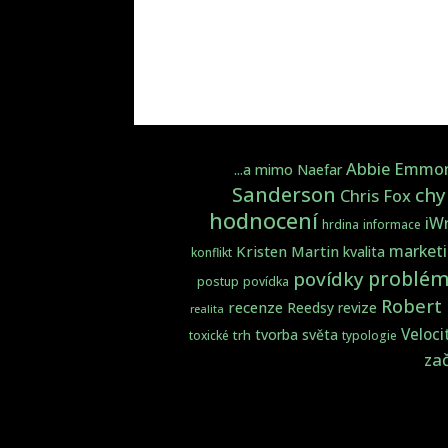
Abbie Emmo
...a mimo Naefar
Sanderson
chy
Chris Fox
hodnocení
iWr
hrdina
informace
market
Kristen Martin
kvalita
konflikt
problém
povídky
postup
povídka
Robert
recenze
Reedsy
revize
realita
Veloci
tvorba světa
trh
toxické
typologie
zač