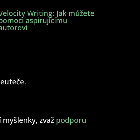
Velocity Writing: Jak můžete
pomoci aspirujícímu
autorovi
 neuteče.
ší myšlenky, zvaž
podporu