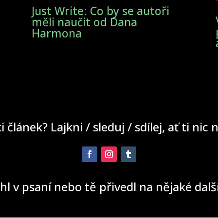
i
Just Write: Co by se autoři
měli naučit od Dana
Harmona
ti článek? Lajkni / sleduj / sdílej, ať ti nic
hl v psaní nebo tě přivedl na nějaké dal