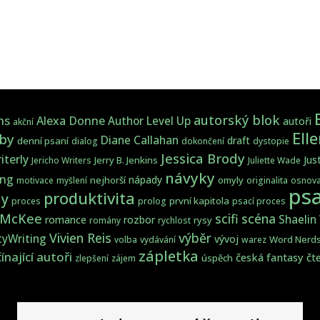
autorský blok
ns
Alexa Donne
Author Level Up
autoři
akční
Ell
by
Diane Callahan
draft
denní psaní
dialog
dokončení
dystopie
Jessica Brody
iterly
Jus
Jerry B. Jenkins
Jericho Writers
Juliette Wade
návyky
ing
nápady
nejhorší
omyly
motivace
myšlení
originalita
osnov
psa
produktivita
y
první kapitola
proces
prolog
psací proces
 McKee
scifi
scéna
Shaelin
romance
rozbor
rysy
romány
rychlost
Vivien Reis
výběr
tyWriting
vývoj
Word Nerd
volba
vydávání
warez
zápletka
ínající autoři
česká fantasy
čt
úspěch
zlepšení
zájem