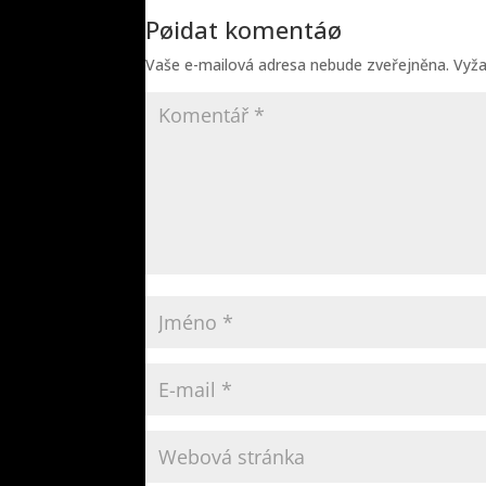
Pøidat komentáø
Vaše e-mailová adresa nebude zveřejněna.
Vyž