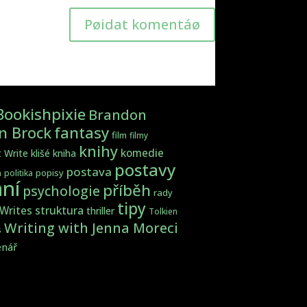
Pøidat komentáø
Bookishpixie
Brandon
fantasy
en Brock
film
filmy
knihy
komedie
t Write
klišé
kniha
postavy
postava
popisy
a
politika
ní
příběh
psychologie
rady
tipy
struktura
 Writes
thriller
Tolkien
Writing with Jenna Moreci
s
enář