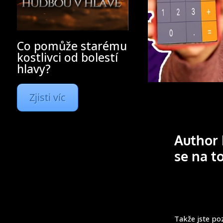
Co pomůže starému
kostlivci od bolestí
hlavy?
Zjisti víc
Author 
se na to
Takže jste poz