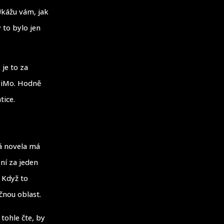
 Ukážu vám, jak
 to bylo jen
 je to za
WriMo. Hodně
tice.
ná novela má
ní za jeden
 Když to
čnou oblast.
tohle čte, by