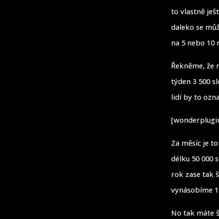
to vlastně ješ
daleko se může
na 5 nebo 10 
Řekněme, že n
týden 3 500 s
lidí by to oz
[wonderplugin
Za měsíc je t
délku 50 000 
rok zase tak 
vynásobíme 10
No tak máte š