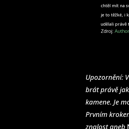
chtěl mít na s
je to těžké, i
udělali právě 
Zdroj:
Autho
Upozornění: V
brát právě jak
kamene. Je mo
Prvním krokem
znalost aneb
N