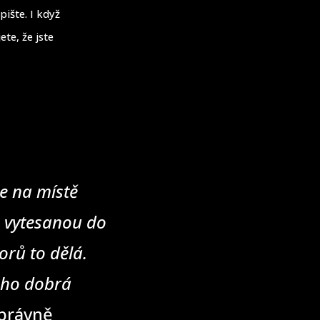
pište. I když
ete, že jste
e na místě
u vytesanou do
rů to dělá.
eho dobrá
správně