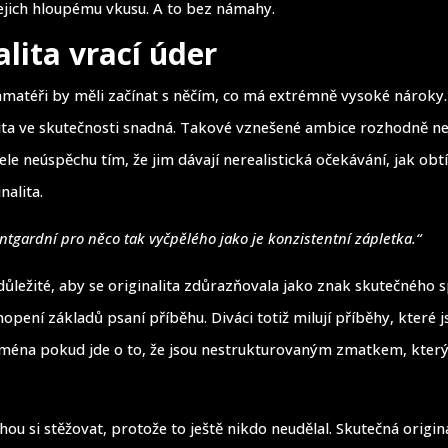
ejich hloupému vkusu. A to bez námahy.
alita vrací úder
 amatéři by měli začínat s něčím, co má extrémně vysoké nároky.
alita ve skutečnosti snadná. Takové vznešené ambice rozhodně ne
le neúspěchu tím, že jim dávají nerealistická očekávání, jak obtí
nalita.
tgardní pro něco tak vyčpělého jako je konzistentní zápletka.“
 důležité, aby se originalita zdůrazňovala jako znak skutečného 
opení základů psaní příběhu. Diváci totiž milují příběhy, které 
ejména pokud jde o to, že jsou nestrukturovaným zmatkem, kter
ou si stěžovat, protože to ještě nikdo neudělal. Skutečná origina