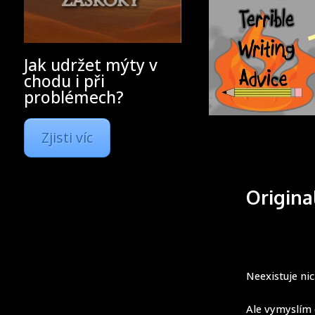
Jak udržet mýty v
chodu i při
problémech?
Zjisti víc
Origina
Neexistuje ni
Ale vymyslím 