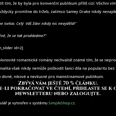
t tím, že by byla pro konvenční publikum příliš cizí. Všichni vím
e vždycky promítne do tržeb, zatímco Samey Drake nikdy nenajd
e Isekai. Celý Váš žánr nikdy nic nevydělá!“
žné, že se tak prodáváme?“
_slider id=2]
blonovité romantické romány nechvalně známé tím, že se neprod
inalita však nikdy nemůže poškodit šanci díla na popularitu bez 
lo divné, nikové a nevkusné pro mainstreamové publikum.
Zbývá vám ještě 70 % článku
.
-li pokračovat ve čtení, přihlaste se k
newsletteru nebo zalogujte.
ulář je vytvořen v systému
SimpleShop.cz
.