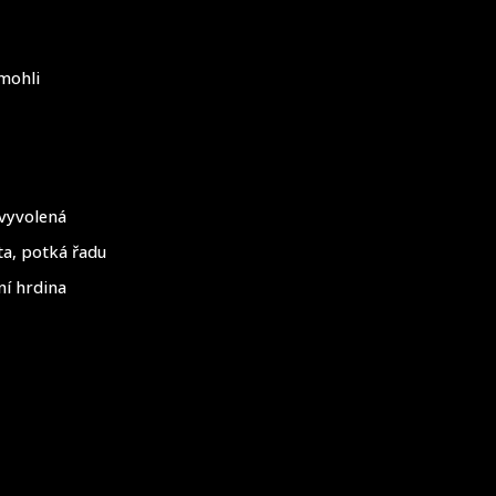
omohli
 vyvolená
ta, potká řadu
ní hrdina