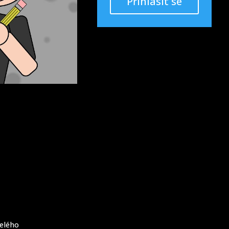
Přihlásit se
celého