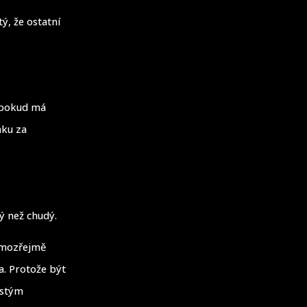
ý, že ostatní
a pokud má
nku za
ný než chudý.
samozřejmě
a. Protože být
ostým