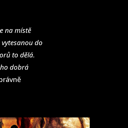
e na místě
u vytesanou do
rů to dělá.
eho dobrá
správně