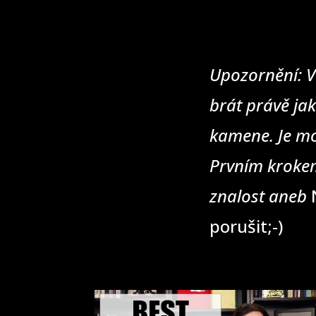
Upozornění: V
brát právě jak
kamene. Je mo
Prvním krokem
znalost aneb
N
porušit;-)