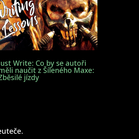
Just Write: Co by se autoři
měli naučit z Šíleného Maxe:
Zběsilé jízdy
neuteče.