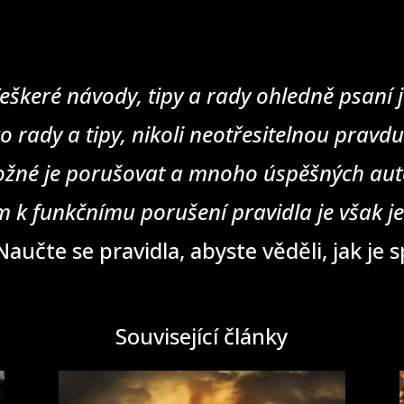
eškeré návody, tipy a rady ohledně psaní j
o rady a tipy, nikoli neotřesitelnou pravd
žné je porušovat a mnoho úspěšných auto
 k funkčnímu porušení pravidla je však j
aučte se pravidla, abyste věděli, jak je 
Související články