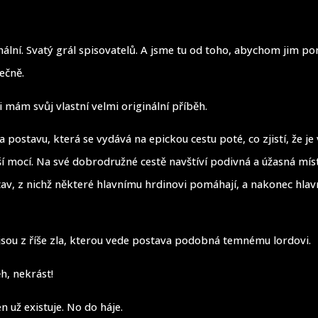
inální. Svatý grál spisovatelů. A jsme tu od toho, abychom jim p
ečně.
 mám svůj vlastní velmi originální příběh.
a postavu, která se vydává na epickou cestu poté, co zjistí, že je
í mocí. Na své dobrodružné cestě navštíví podivná a úžasná mís
av, z nichž některé hlavnímu hrdinovi pomáhají, a nakonec hlav
 jsou z říše zla, kterou vede postava podobná temnému lordovi.
h, nekrást!
n už existuje. No do háje.