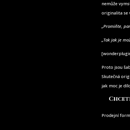
nemůže vymstí
originalita s
„Promiňte, pan
„Tak jak je mo
[wonderplugin
Proto jsou ša
Skutečná orig
jak moc je dí
Chcete
Prodejní form