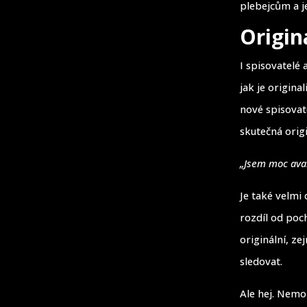
plebejcům a j
Origin
I spisovatelé
jak je origin
nové spisovate
skutečná origi
„Jsem moc avan
Je také velmi
rozdíl od poch
originální, z
sledovat.
Ale hej. Nemoh