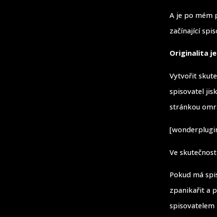
A je po mém pr
začínající sp
Originalita j
Vytvořit skut
spisovatel jis
stránkou omra
[wonderplugin
Ve skutečnosti
Pokud má spis
zpanikařit a 
spisovatelem