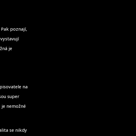
 Pak poznají,
vystavují
žná je
spisovatele na
jsou super
ý je nemožné
lita se nikdy