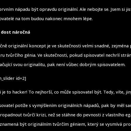
vním nápadu být opravdu originální. Ale nebojte se. Jsem si jist
isovatelé na tom budou nakonec mnohem lépe.
e dost náročná
ečně originální koncept je ve skutečnosti velmi snadné, zejmén
kru tvůrčího génia. Ve skutečnosti, pokud spisovatel nechrlí strá
čující svou originalitu, pak není vůbec dobrým spisovatelem.
_slider id=2]
 je to hacker! To nejhorší, co může spisovatel být. Tedy, víte, ji
ovatel potíže s vymýšlením originálních nápadů, pak by měl 
propadnout tvůrčí krizi, než se stáhne do pevnosti z vlastního eg
 znamená být originálním tvůrčím géniem, který se vysmívá pr