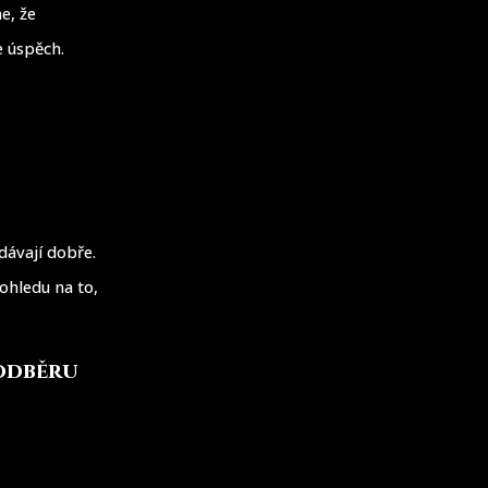
e, že
e úspěch.
ávají dobře.
ohledu na to,
 odběru