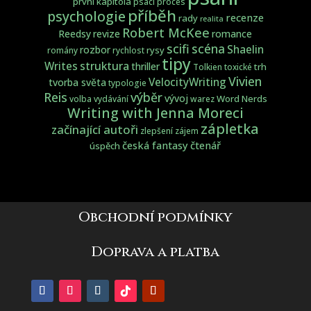
první kapitola
psací proces
příběh
psychologie
recenze
rady
realita
Robert McKee
Reedsy
revize
romance
scifi
scéna
Shaelin
rozbor
rysy
romány
rychlost
tipy
struktura
Writes
thriller
trh
Tolkien
toxické
Vivien
VelocityWriting
tvorba světa
typologie
Reis
výběr
vývoj
Word Nerds
volba
vydávání
warez
Writing with Jenna Moreci
zápletka
začínající autoři
zlepšení
zájem
česká fantasy
čtenář
úspěch
Obchodní podmínky
Doprava a platba