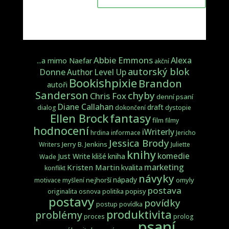
Abbie Emmons
Alexa
...a mimo Naefar
akční
autorský blok
Donne
Author Level Up
Bookishpixie
Brandon
autoři
Sanderson
chyby
Chris Fox
denní psaní
Diane Callahan
draft
dialog
dokončení
dystopie
fantasy
Ellen Brock
film
filmy
hodnocení
iWriterly
hrdina
informace
Jericho
Jessica Brody
Jerry B. Jenkins
Writers
Juliette
knihy
komedie
Just Write
klišé
kniha
Wade
marketing
Kristen Martin
kvalita
konflikt
návyky
nápady
nejhorší
omyly
motivace
myšlení
postava
popisy
originalita
osnova
politika
postavy
povídky
postup
povídka
produktivita
problémy
proces
prolog
psaní