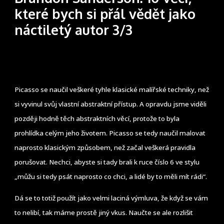
které bych si přál vědět jako
náctiletý autor 3/3
Picasso se naučil veškeré tyhle klasické malířské techniky, než
si vyvinul svůj vlastní abstraktní přístup. A opravdu jsme viděli
později hodně těch abstraktních věcí, protože to byla
prohlídka celým jeho životem. Picasso se tedy naučil malovat
naprosto klasickým způsobem, než začal veškerá pravidla
porušovat. Nechci, abyste si tady brali k ruce číslo 6 ve stylu
„můžu si tedy psát naprosto co chci, a lidé by to měli mít rádi“.
Dá se to totiž použít jako velmi laciná výmluva, že když se vám
to nelibí, tak máme prostě jiný vkus. Naučte se ale rozlišit