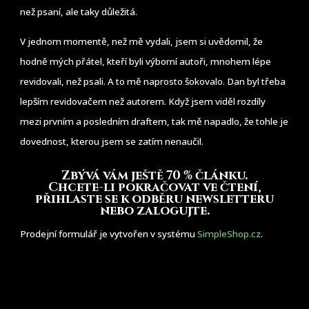
než psaní, ale taky důležitá.
V jednom momentě, než mě vydali, jsem si uvědomil, že
hodně mých přátel, kteří byli výborní autoři, mnohem lépe
revidovali, než psali. A to mě naprosto šokovalo. Dan byl třeba
lepším revidovačem než autorem. Když jsem viděl rozdíly
mezi prvním a posledním draftem, tak mě napadlo, že tohle je
dovednost, kterou jsem se zatím nenaučil.
Zbývá vám ještě 70 % článku
.
Chcete-li pokračovat ve čtení,
přihlaste se k odběru newsletteru
nebo zalogujte.
Prodejní formulář je vytvořen v systému
SimpleShop.cz
.