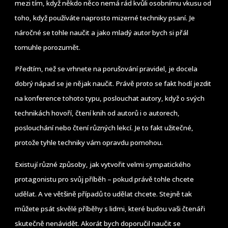
mezi tím, když někdo něco nemá rád kvůli osobnímu vkusu od
toho, když používáte naprosto mizerné techniky psaní. Je
náročné se tohle naučit a jako mladý autor bych si přál
tomuhle porozumět.
Předtím, než se vrhnete na porušování pravidel, je docela
dobrý nápad se je nějak naučit. Právě proto se fakt hodí jezdit
na konference tohoto typu, poslouchat autory, když o svých
technikách hovoří, čtení knih od autorů i o autorech,
poslouchání nebo čtení různých lekcí. Je to fakt užitečné,
protože tyhle techniky vám opravdu pomohou.
Existují různé způsoby, jak vytvořit velmi sympatického
protagonistu pro svůj příběh – pokud právě tohle chcete
udělat. A ve většině případů to udělat chcete. Stejně tak
můžete psát skvělé příběhy s lidmi, které budou vaši čtenáři
skutečně nenávidět. Akorát bych doporučil naučit se