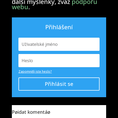
další myšlenky, zvaž
podporu
webu
.
Přihlášení
Zapomněli jste heslo?
Přihlásit se
Pøidat komentáø