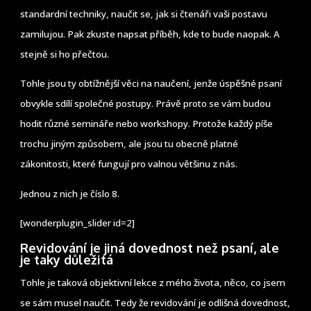
standardní techniky, naučit se, jak si čtenáři vaši postavu
zamilujou. Pak zkuste napsat příběh, kde to bude naopak. A
stejně si ho přečtou.
Tohle jsou ty obtížnější věci na naučení, jenže úspěšné psaní
obvykle sdílí společné postupy. Právě proto se vám budou
hodit různé semináře nebo workshopy. Protože každý píše
trochu jiným způsobem, ale jsou tu obecně platné
zákonitosti, které fungují pro valnou většinu z nás.
Jednou z nich je číslo 8.
[wonderplugin_slider id=2]
Revidování je jiná dovednost než psaní, ale
je taky důležitá
Tohle je taková objektivní lekce z mého života, něco, co jsem
se sám musel naučit. Tedy že revidování je odlišná dovednost,