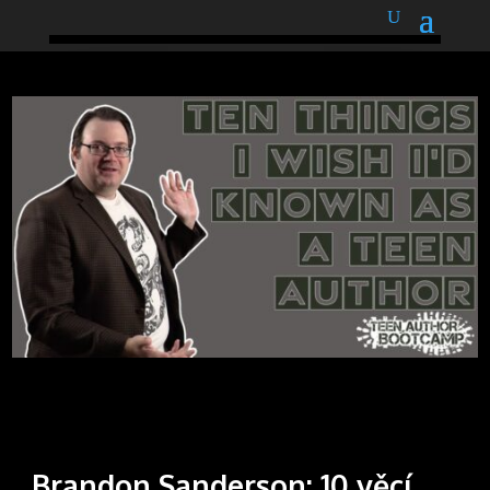
podnětné myšlenky
Brandon Sanderson: 10 věcí,