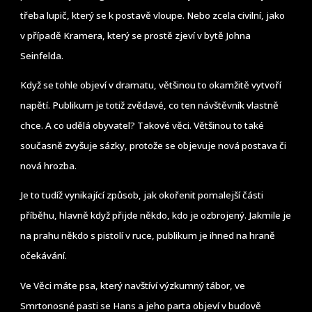
třeba lupič, který se k postavě vloupe. Nebo zcela civilní, jako
v případě Kramera, který se prostě zjeví v bytě Johna
Seinfelda.
Když se tohle objeví v dramatu, většinou to okamžitě vytvoří
napětí. Publikum je totiž zvědavé, co ten návštěvník vlastně
chce. A co udělá obyvatel? Takové věci. Většinou to také
současně zvyšuje sázky, protože se objevuje nová postava či
nová hrozba.
Je to tudíž vynikající způsob, jak okořenit pomalejší části
příběhu, hlavně když přijde někdo, kdo je ozbrojený. Jakmile je
na prahu někdo s pistolí v ruce, publikum je ihned na hraně
očekávání.
Ve Věci máte psa, který navštíví výzkumný tábor, ve
Smrtonosné pasti se Hans a jeho parta objeví v budově