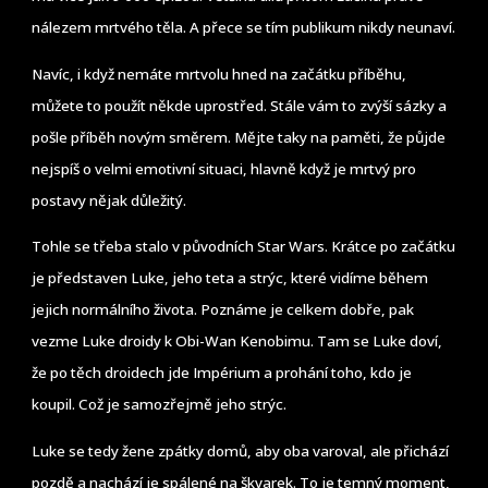
nálezem mrtvého těla. A přece se tím publikum nikdy neunaví.
Navíc, i když nemáte mrtvolu hned na začátku příběhu,
můžete to použít někde uprostřed. Stále vám to zvýší sázky a
pošle příběh novým směrem. Mějte taky na paměti, že půjde
nejspíš o velmi emotivní situaci, hlavně když je mrtvý pro
postavy nějak důležitý.
Tohle se třeba stalo v původních Star Wars. Krátce po začátku
je představen Luke, jeho teta a strýc, které vidíme během
jejich normálního života. Poznáme je celkem dobře, pak
vezme Luke droidy k Obi-Wan Kenobimu. Tam se Luke doví,
že po těch droidech jde Impérium a prohání toho, kdo je
koupil. Což je samozřejmě jeho strýc.
Luke se tedy žene zpátky domů, aby oba varoval, ale přichází
pozdě a nachází je spálené na škvarek. To je temný moment,