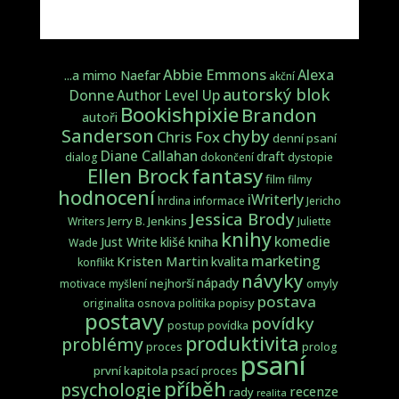
Abbie Emmons
Alexa
...a mimo Naefar
akční
autorský blok
Donne
Author Level Up
Bookishpixie
Brandon
autoři
Sanderson
chyby
Chris Fox
denní psaní
Diane Callahan
draft
dialog
dokončení
dystopie
fantasy
Ellen Brock
film
filmy
hodnocení
iWriterly
hrdina
informace
Jericho
Jessica Brody
Jerry B. Jenkins
Writers
Juliette
knihy
komedie
Just Write
klišé
kniha
Wade
marketing
Kristen Martin
kvalita
konflikt
návyky
nápady
nejhorší
omyly
motivace
myšlení
postava
popisy
originalita
osnova
politika
postavy
povídky
postup
povídka
produktivita
problémy
proces
prolog
psaní
první kapitola
psací proces
příběh
psychologie
recenze
rady
realita