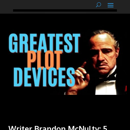
podnětné myšlenky
Writer Brandon McNulty: 5