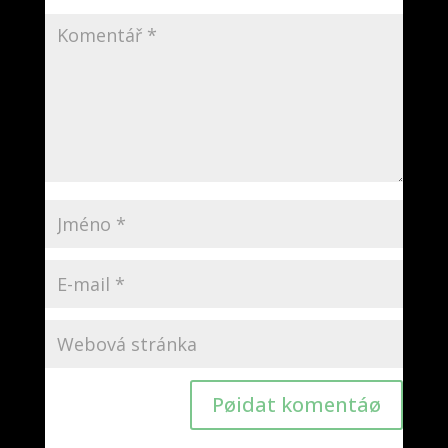
Pøidat komentáø