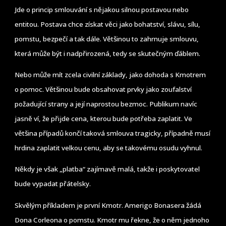
Jde o princip smlouvání s nějakou silnou postavou nebo
entitou. Postava chce získat věci jako bohatství, slávu, sílu,
pomstu, bezpečí a tak dále. Většinou to zahrnuje smlouvu,
která může být i nadpřirozená, tedy se skutečným ďáblem.
Nebo může mít zcela civilní základy, jako dohoda s Kmotrem
o pomoc. Většinou bude obsahovat prvky jako zoufalství
požadující strany a její naprostou bezmoc. Publikum navíc
jasně ví, že přijde cena, kterou bude potřeba zaplatit. Ve
většina případů končí taková smlouva tragicky, případně musí
hrdina zaplatit velkou cenu, aby se takovému osudu vyhnul.
Někdy je však „platba“ zajímavě malá, takže i poskytovatel
bude vypadat přátelsky.
Skvělým příkladem je první Kmotr. Amerigo Bonasera žádá
Dona Corleona o pomstu. Kmotr mu řekne, že o něm jednoho