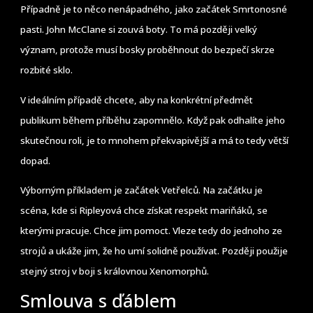
Případně je to něco nenápadného, jako začátek Smrtonosné
pasti. John McClane si zouvá boty. To má později velký
význam, protože musí bosky proběhnout do bezpečí skrze
rozbité sklo.
V ideálním případě chcete, aby na konkrétní předmět
publikum během příběhu zapomnělo. Když pak odhalíte jeho
skutečnou roli, je to mnohem překvapivější a má to tedy větší
dopad.
Výborným příkladem je začátek Vetřelců. Na začátku je
scéna, kde si Ripleyová chce získat respekt mariňáků, se
kterými pracuje. Chce jim pomoct. Vleze tedy do jednoho ze
strojů a ukáže jim, že ho umí solidně používat. Později použije
stejný stroj v boji s královnou Xenomorphů.
Smlouva s ďáblem