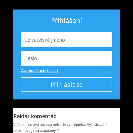
Přihlášení
Zapomněli jste heslo?
Přihlásit se
Pøidat komentáø
Vaše e-mailová adresa nebude zveřejněna.
Vyžadované
informace jsou označeny
*