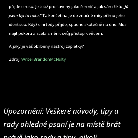
přijde o ruku. Je totiž proslavený jako šermíř a jak sám říká:
„Já
jsem byl ta ruka.“
Ta končetina je do značné míry přímo jeho
identitou. Když o ni tedy přijde, spadne skutečně na dno. Musí
najít pokoru a zcela změnit svůj přístup k věcem.
A jaký je váš oblíbený nástroj zápletky?
Zdroj:
WriterBrandonMcNulty
Upozornění: Veškeré návody, tipy a
rady ohledně psaní je na místě brát
právě jako rady a tipy, nikoli