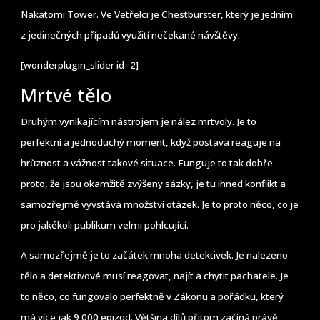
Nakatomi Tower. Ve Vetřelci je Chestburster, který je jedním
z jedinečných případů využití nečekané návštěvy.
[wonderplugin_slider id=2]
Mrtvé tělo
Druhým vynikajícím nástrojem je nález mrtvoly. Je to
perfektní a jednoduchý moment, když postava reaguje na
hrůznost a vážnost takové situace. Funguje to tak dobře
proto, že jsou okamžitě zvýšeny sázky, je tu ihned konflikt a
samozřejmě vyvstává množství otázek. Je to proto něco, co je
pro jakékoli publikum velmi pohlcující.
A samozřejmě je to začátek mnoha detektivek. Je nalezeno
tělo a detektivové musí reagovat, najít a chytit pachatele. Je
to něco, co fungovalo perfektně v Zákonu a pořádku, který
má více jak 9 000 epizod. Většina dílů přitom začíná právě