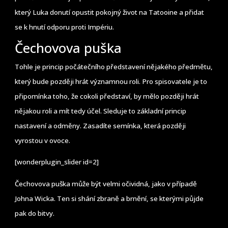
který Luka donutí opustit pokojný život na Tatooine a přidat
se k hnutí odporu proti Impériu.
Čechovova puška
Tohle je princip počátečního představení nějakého předmětu,
který bude později hrát významnou roli. Pro spisovatele je to
připomínka toho, že cokoli představí, by mělo později hrát
nějakou roli a mít tedy účel. Sleduje to základní princip
nastavení a odměny. Zasadíte semínka, která později
vyrostou v ovoce.
[wonderplugin_slider id=2]
Čechovova puška může být velmi očividná, jako v případě
Johna Wicka. Ten si shání zbraně a brnění, se kterými půjde
pak do bitvy.