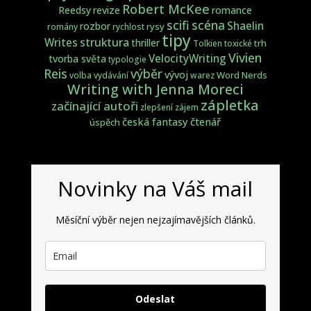
Robert McKee
Reedsy
revize
romance
scifi
scéna
Shaelin
rozbor
rysy
romány
rychlost
tipy
struktura
Writes
thriller
trh
Tolkien
toxické
Vivien
VelocityWriting
tvorba světa
typologie
Reis
výběr
vývoj
Word Nerds
volba
vydávání
warez
Writing with Jenna Moreci
zápletka
začínající autoři
zlepšení
zájem
česká fantasy
čtenář
úspěch
Novinky na Váš mail
Měsíční výběr nejen nejzajímavějších článků.
Odeslat