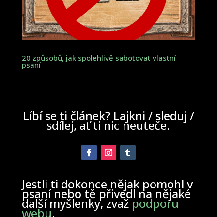
20 způsobů, jak spolehlivě sabotovat vlastní
psaní
Líbí se ti článek? Lajkni / sleduj /
sdílej, ať ti nic neuteče.
Jestli ti dokonce nějak pomohl v
psaní nebo tě přivedl na nějaké
další myšlenky, zvaž
podporu
webu
.