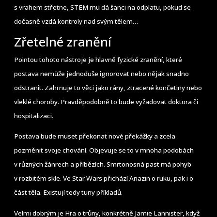
s vrahem střetne, STEM mu dá šanci na odplatu, pokud se
dočasně vzdá kontroly nad svým tělem…
Zřetelné zranění
Pointou tohoto nástroje je hlavně fyzické zranění, které
postava nemůže jednoduše ignorovat nebo nějak snadno
odstranit. Zahrnuje to věci jako rány, ztracené končetiny nebo
vleklé choroby. Pravděpodobně to bude vyžadovat doktora či
hospitalizaci.
Postava bude muset překonat nové překážky a zcela
pozměnit svoje chování. Objevuje se to v mnoha podobách
v různých žánrech a příbězích. Smrtonosná past má pohyb
v rozbitém skle. Ve Star Wars přichází Anazin o ruku, pak i o
část těla. Existují tedy tuny příkladů.
Velmi dobrým je Hra o trůny, konkrétně Jamie Lannister, když