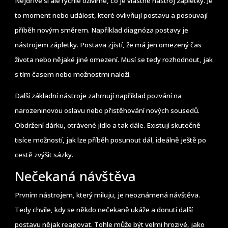
Nejdříve si ale rychle oživíme, co je vlastně nástroj zápletky. Je
to moment nebo událost, které ovlivňují postavu a posouvají
příběh novým směrem. Například diagnóza postavy je
nástrojem zápletky. Postava zjistí, že má jen omezený čas
života nebo nějaké jiné omezení. Musí se tedy rozhodnout, jak
s tím časem nebo možnostmi naloží.
Další základní nástroje zahrnují například pozvání na
narozeninovou oslavu nebo přistěhování nových sousedů.
Obdržení dárku, otrávené jídlo a tak dále. Existují skutečně
tisíce možností, jak lze příběh posunout dál, ideálně ještě po
cestě zvýšit sázky.
Nečekaná návštěva
Prvním nástrojem, který miluju, je neoznámená návštěva.
Tedy chvíle, kdy se někdo nečekaně ukáže a donutí další
postavu nějak reagovat. Tohle může být velmi hrozivé, jako