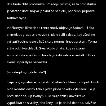
dne bude chtít protislužbu. Později uvidíme, že ta protislužba
je vlastně dosti hojivá (pokud se nepletu, pohřební příprava
Donova syna).
V některých filmech se tento motiv objevuje řadově. Třeba
snímek Upgrade z roku 2018. Jde o scifi z doby, kdy všechno
vyřizují technologie a lidé skoro nemusí hnout prstem. Tomu
stále odolává chlapík Grey. Až do chvíle, kdy se stane
autonehoda a ještě mu banda grázlů zabije manželku. Grey
skončí v paralýze na vozíku.
[wonderplugin_slider id=2]
Tajemný vynálezce mu však nabídne čip, který mu opět dovolí
plně ovládat vlastní tělo a ještě přidá několik vylepšení. To je
první dohoda. Čip zvaný STEM mu později dovolí také
vypořádat se s vrahy jeho ženy. To je druhá dohoda. Když se