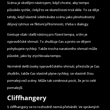
Scéna je skvělým nástrojem, když chcete, aby tempo
působilo rychle, i když to ve skutečnosti trvá déle. To se děje
tehdy, když vlastně odehráváte scénu jako plnohodnotný
dějový rytmus ve fiktivní přítomnosti, třeba s dialogy.
Existuje však i další nástroj pro řízení tempa, a tím je
vypravěčské shrnutí. To zhušťuje čas a proto se dějem
pohybujete rychleji. Takže trocha narativního shrnutí může
působit, jako by zrychlovala tempo.
Nicméně delší úseky vypravěčského shrnutí, přestože je čas
zhuštěn, takže čas vlastně plyne rychleji, se vlastně čtou
pomaleji než scény. Může tak vzniknout pocit, že je to celé
pomalejší.
Cliffhangery
S cliffhangery se to rozhodně nemá přehánět. Ve správných