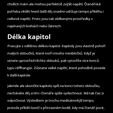
chvílích mám ale mohou perfektně zvýšit napětí. Čtenářská
potřeba vědět hned další děj snadno udržuje tempo příběhu i
celkové napětí. Proto jsou tak oblíbenými prostředky v
napínavých knihách nebo žánrech.
Délka kapitol
Pracujte s odlišnou délkou kapitol. Kapitoly jsou vlastně pohoří
malých obloučků, které tvoří mnoho minibločků. Když je
utnete uprostřed těchto oblouků, pak vytvoříte více konců
typu cliffhanger. Zůstane velké napětí, které pohodlně povede
k další kapitole.
Jakmile ale ukončíte kapitolu spíš na konci tohoto obloučku,
necháváte děj a tím i čtenáře spíše vydechnout. Má tak čas si
odpočinout. Výsledkem je trochu meditativnější tempo,
protože příběh končí v přirozeném bodě, kdy má čtenář pocit,