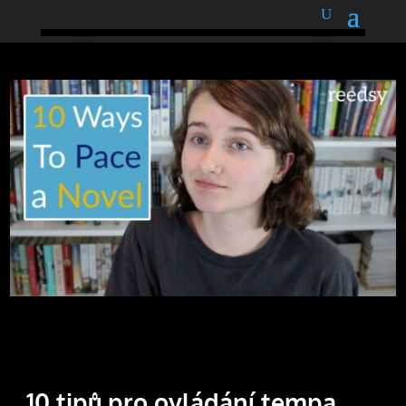
podnětné myšlenky
10 tipů pro ovládání tempa