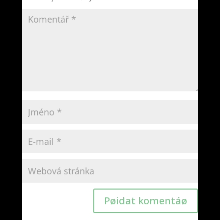
Pøidat komentáø