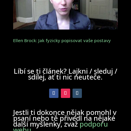
Ellen Brock: Jak fyzicky popisovat vaše postavy
Líbí se ti článek? Lajkni / sleduj /
sdílej, ať ti nic neuteče.
Jestli ti dokonce nějak pomohl v
psaní nebo tě přivedl na nějaké
další myšlenky, zvaž
podporu
webu
.