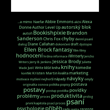
Abbie Emmons
Alexa
...a mimo Naefar
akční
autorský blok
Donne
Author Level Up
Bookishpixie
Brandon
autoři
Sanderson
chyby
Chris Fox
denní psaní
Diane Callahan
draft
dialog
dokončení
dystopie
fantasy
Ellen Brock
film
filmy
hodnocení
iWriterly
hrdina
informace
Jericho
Jessica Brody
Jerry B. Jenkins
Writers
Juliette
knihy
komedie
Just Write
klišé
kniha
Wade
marketing
Kristen Martin
kvalita
konflikt
návyky
nápady
nejhorší
omyly
motivace
myšlení
postava
popisy
originalita
osnova
politika
postavy
povídky
postup
povídka
produktivita
problémy
proces
prolog
psaní
první kapitola
psací proces
příběh
psychologie
recenze
rady
realita