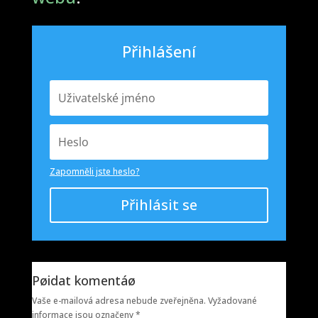
Přihlášení
Zapomněli jste heslo?
Přihlásit se
Pøidat komentáø
Vaše e-mailová adresa nebude zveřejněna.
Vyžadované
informace jsou označeny
*