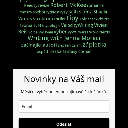
Robert McKee
Reedsy
revize
romance
scifi
scéna
Shaelin
rozbor
rysy
romány
rychlost
tipy
struktura
Writes
thriller
trh
Tolkien
toxické
Vivien
VelocityWriting
tvorba světa
typologie
Reis
výběr
vývoj
Word Nerds
volba
vydávání
warez
Writing with Jenna Moreci
zápletka
začínající autoři
zlepšení
zájem
česká fantasy
čtenář
úspěch
Novinky na Váš mail
Měsíční výběr nejen nejzajímavějších článků.
Odeslat