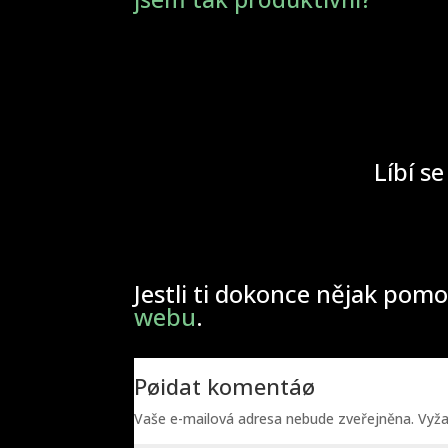
Líbí se
Jestli ti dokonce nějak pomo
webu
.
Pøidat komentáø
Vaše e-mailová adresa nebude zveřejněna.
Vyž