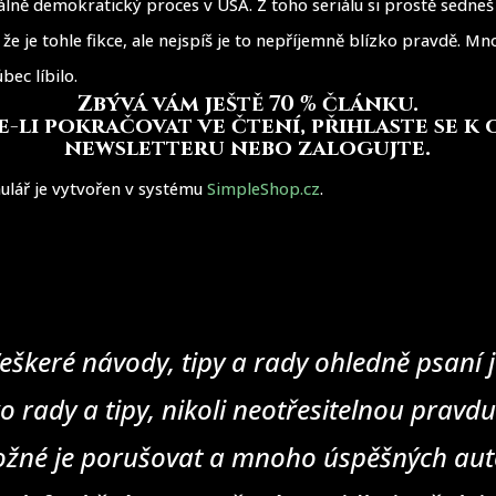
álně demokratický proces v USA. Z toho seriálu si prostě sedneš
že je tohle fikce, ale nejspíš je to nepříjemně blízko pravdě. Mn
bec líbilo.
Zbývá vám ještě 70 % článku
.
-li pokračovat ve čtení, přihlaste se k
newsletteru nebo zalogujte.
ulář je vytvořen v systému
SimpleShop.cz
.
eškeré návody, tipy a rady ohledně psaní j
o rady a tipy, nikoli neotřesitelnou pravd
žné je porušovat a mnoho úspěšných auto