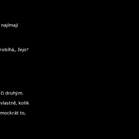
i najímají
robíhá,, žejo?
 či druhým.
vlastně, kolik
 mockrát to,