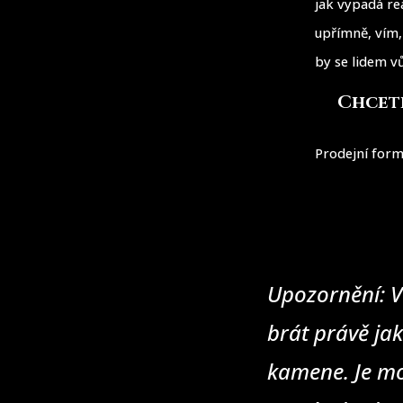
jak vypadá re
upřímně, vím, 
by se lidem vů
Chcete
Prodejní form
Upozornění: V
brát právě jak
kamene. Je mo