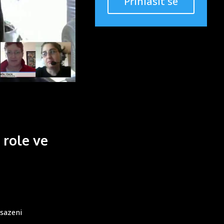
Přihlásit se
 role ve
osazeni