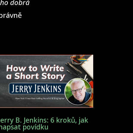
eho dobrá
správně
Jerry B. Jenkins: 6 kroků, jak
napsat povídku