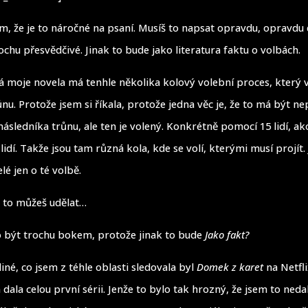
ím, že je to náročné na psaní. Musíš to napsat opravdu, opravdu
chu přesvědčivé. Jinak to bude jako literatura faktu o volbách.
lá moje novela má tenhle několika kolový volební proces, který 
nu. Protože jsem si říkala, protože jedna věc je, že to má být ne
sledníka trůnu, ale ten je volený. Konkrétně pomocí 15 lidí, ako
lidí. Takže jsou tam různá kola, kde se volí, kterými musí projít.
é jen o té volbě.
tě to můžeš udělat…
to být trochu bokem, protože jinak to bude
Jako fakt?
ediné, co jsem z téhle oblasti sledovala byl
Domek z karet
na Netfl
em dala celou první sérii. Jenže to bylo tak hrozný, že jsem to neda