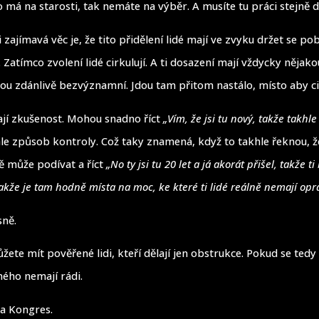
 má na starosti, tak nemáte na výběr. A musíte tu práci stejně d
i zajímavá věc je, že tito přidělení lidé mají ve zvyku držet se po
Zatímco zvolení lidé cirkulují. A ti dosazení mají vždycky nějak
jsou zdánlivě bezvýznamní. Jdou tam přitom nastálo, místo aby ci
ají zkušenost. Mohou snadno říct
„Vím, že jsi tu nový, takže takhle
e způsob kontroly. Což taky znamená, když to takhle řeknou, ž
ě může podívat a říct
„No ty jsi tu 20 let a já akorát přišel, takže ti
Takže je tam hodně místa na moc, ke které ti lidé reálně nemají opr
sně.
ůžete mít pověřené lidi, kteří dělají jen obstrukce. Pokud se ted
ného nemají rádi.
na Kongres.