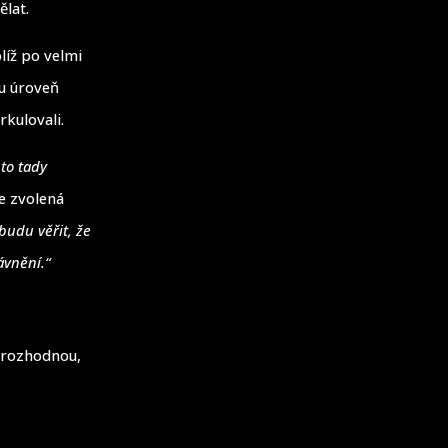
ělat.
blíž po velmi
ou úroveň
rkulovali.
 to tady
e zvolená
 budu věřit, že
ávnění.“
y rozhodnou,