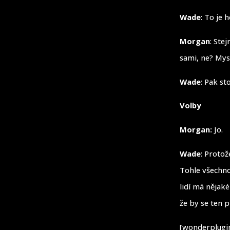
Wade
: To je 
Morgan
: Stej
sami, ne? Mysl
Wade
: Pak st
Volby
Morgan:
Jo.
Wade
: Protož
Tohle všechno 
lidí má nějak
že by se ten 
[wonderplugin