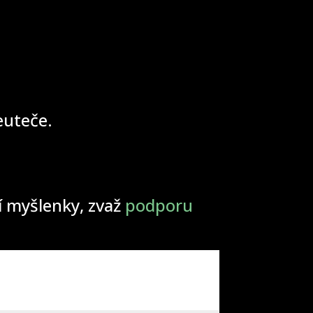
neuteče.
ší myšlenky, zvaž
podporu