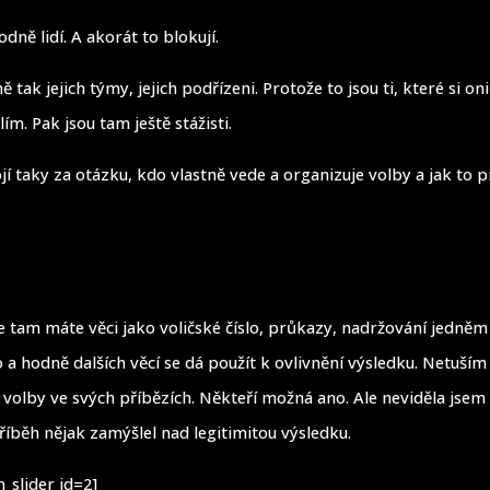
hodně lidí. A akorát to blokují.
ně tak jejich týmy, jejich podřízeni. Protože to jsou ti, které si on
ím. Pak jsou tam ještě stážisti.
ojí taky za otázku, kdo vlastně vede a organizuje volby a jak to p
e tam máte věci jako voličské číslo, průkazy, nadržování jedněm
a hodně dalších věcí se dá použít k ovlivnění výsledku. Netuším 
é volby ve svých příbězích. Někteří možná ano. Ale neviděla jsem
příběh nějak zamýšlel nad legitimitou výsledku.
_slider id=2]