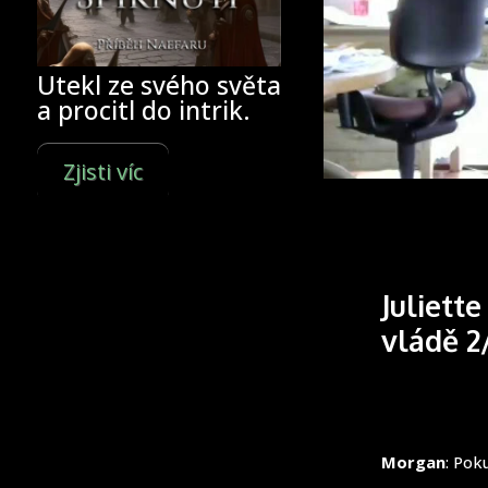
Utekl ze svého světa
a procitl do intrik.
Zjisti víc
Juliett
vládě 2
Morgan
: Pok