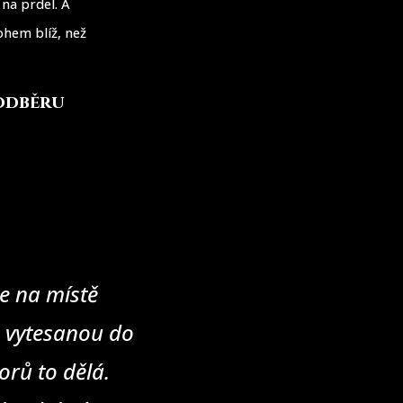
 na prdel. A
ohem blíž, než
 odběru
e na místě
u vytesanou do
rů to dělá.