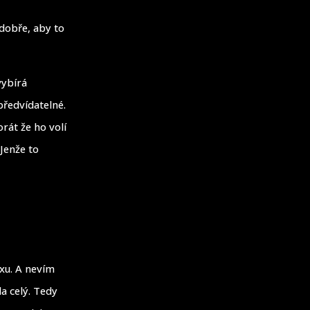
 dobře, aby to
vybírá
předvídatelné.
rát že ho volí
 Jenže to
ixu. A nevím
la celý. Tedy