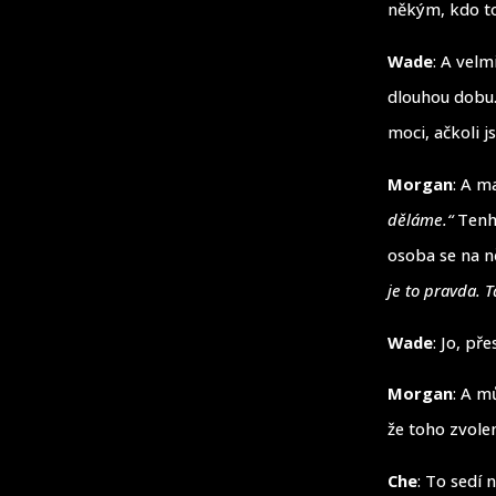
někým, kdo to
Wade
: A velm
dlouhou dobu. 
moci, ačkoli 
Morgan
: A m
děláme.“
Tenhl
osoba se na n
je to pravda. 
Wade
: Jo, pře
Morgan
: A m
že toho zvole
Che
: To sedí 