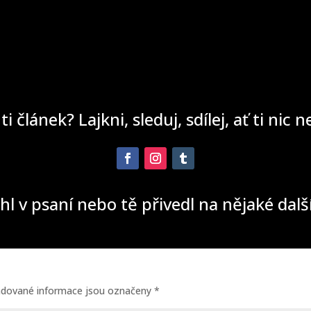
 ti článek? Lajkni, sleduj, sdílej, ať ti nic 
hl v psaní nebo tě přivedl na nějaké dal
adované informace jsou označeny
*