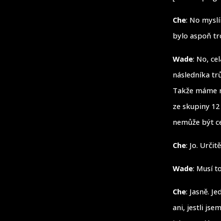
Che
: No mysl
bylo aspoň tro
Wade
: No, ce
následníka trů
Takže máme ná
ze skupiny 12 
nemůže být cel
Che
: Jo. Urči
Wade
: Musí 
Che
: Jasně. J
ani, jestli js