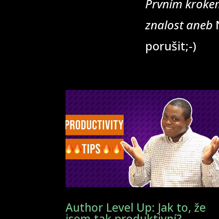
Prvním krokem
znalost aneb
N
porušit;-)
Author Level Up: Jak to, že
jsem tak produktivní?