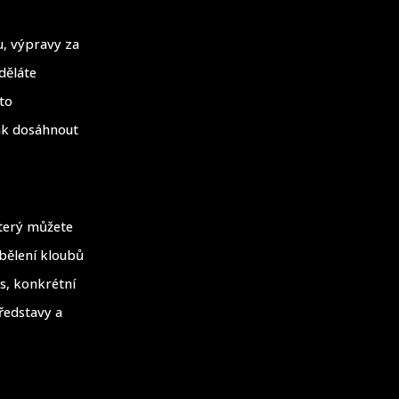
u, výpravy za
děláte
 to
jak dosáhnout
který můžete
bělení kloubů
is, konkrétní
ředstavy a