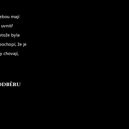
sebou mají
 uvnitř
otože byla
ochopí, že je
y chovají,
 odběru