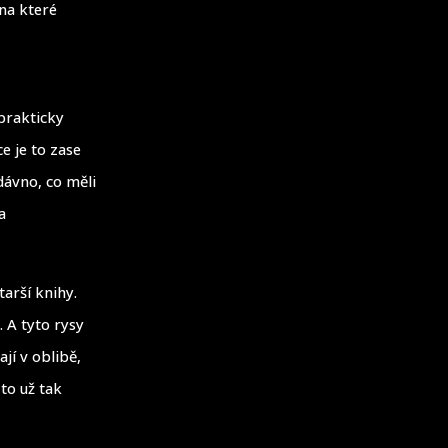
 na které
prakticky
e je to zase
dávno, co měli
a
tarší knihy.
. A tyto rysy
ají v oblibě,
 to už tak