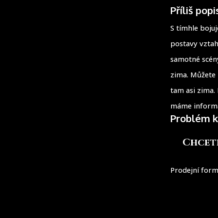
Příliš pop
S tímhle boju
postavy vztahy
samotné scény
zima. Můžete 
tam asi zima. 
máme informac
Problém k
Chcete
Prodejní form