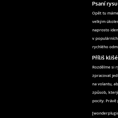
Psaní rysu
Opět tu máme 
velkým úkolem
naprosto ident
v populárních
rychlého odmí
Příliš kli
Rozdělme si ry
zpracovat jed
na volantu, ab
způsob, který
pocity. Právě 
[wonderplugin