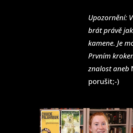
Upozornění: V
brát právě jak
kamene. Je mo
Prvním krokem
znalost aneb
N
porušit;-)