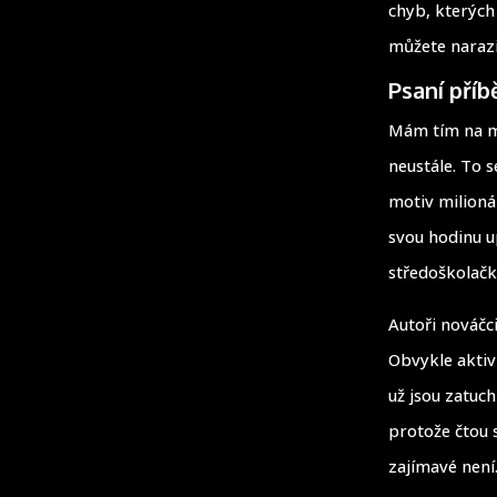
chyb, kterých
můžete narazi
Psaní pří
Mám tím na my
neustále. To 
motiv milioná
svou hodinu u
středoškolačk
Autoři nováčci
Obvykle aktivn
už jsou zatuch
protože čtou s
zajímavé není