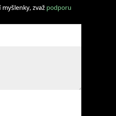
ší myšlenky, zvaž
podporu