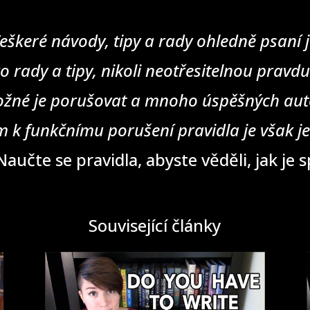
eškeré návody, tipy a rady ohledně psaní j
o rady a tipy, nikoli neotřesitelnou pravd
žné je porušovat a mnoho úspěšných auto
 k funkčnímu porušení pravidla je však j
aučte se pravidla, abyste věděli, jak je 
Související články