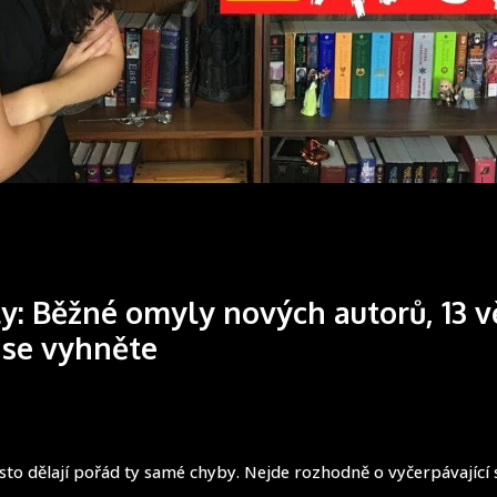
ly: Běžné omyly nových autorů, 13 v
 se vyhněte
asto dělají pořád ty samé chyby. Nejde rozhodně o vyčerpávajíc