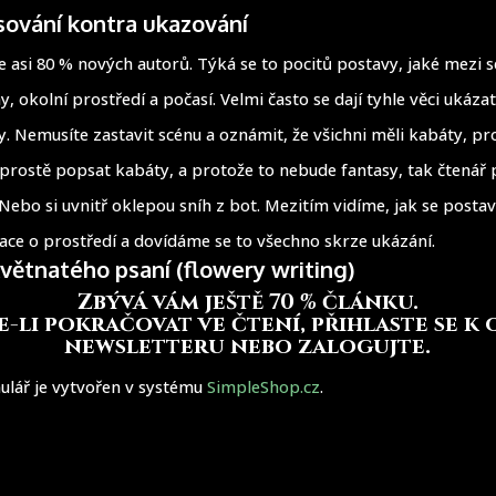
isování kontra ukazování
je asi 80 % nových autorů. Týká se to pocitů postavy, jaké mezi 
, okolní prostředí a počasí. Velmi často se dají tyhle věci ukázat
. Nemusíte zastavit scénu a oznámit, že všichni měli kabáty, pr
prostě popsat kabáty, a protože to nebude fantasy, tak čtenář p
Nebo si uvnitř oklepou sníh z bot. Mezitím vidíme, jak se postav
e o prostředí a dovídáme se to všechno skrze ukázání.
větnatého psaní (flowery writing)
Zbývá vám ještě 70 % článku
.
-li pokračovat ve čtení, přihlaste se k
newsletteru nebo zalogujte.
ulář je vytvořen v systému
SimpleShop.cz
.