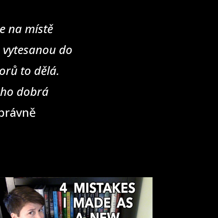
e na místě
u vytesanou do
rů to dělá.
eho dobrá
správně