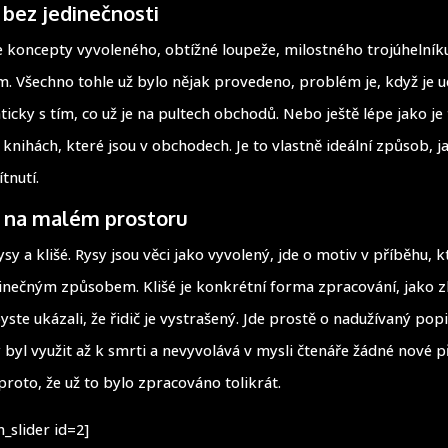
 bez jedinečnosti
koncepty vyvoleného, obtížné loupeže, milostného trojúhelník
. Všechno tohle už bylo nějak provedeno, problém je, když je u
icky s tím, co už je na pultech obchodů. Nebo ještě lépe jako je
 knihách, které jsou v obchodech. Je to vlastně ideální způsob, 
tnutí.
šé na malém prostoru
sy a klišé. Rysy jsou věci jako vyvolený, jde o motiv v příběhu, 
inečným způsobem. Klišé je konkrétní forma zpracování, jako z
yste ukázali, že řidič je vystrašený. Jde prostě o nadužívaný pop
 byl využit až k smrti a nevyvolává v mysli čtenáře žádné nové p
proto, že už to bylo zpracováno tolikrát.
_slider id=2]