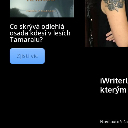
Co skrývá odlehlá
osada kdesi v lesích
Tamaralu?
Zjisti víc
iWriter
kterým
Noví autoři č