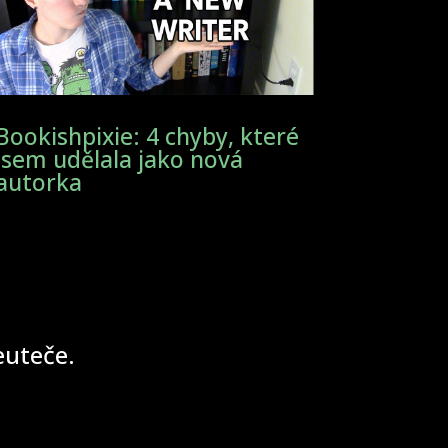
Bookishpixie: 4 chyby, které
jsem udělala jako nová
autorka
neuteče.