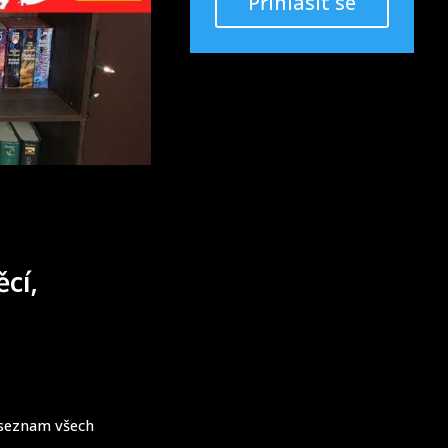
Přihlásit se
ěcí,
í seznam všech