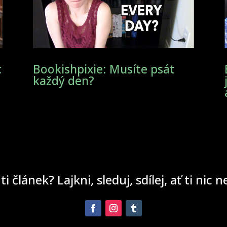
c
Bookishpixie: Musíte psát
každý den?
 ti článek? Lajkni, sleduj, sdílej, ať ti nic 