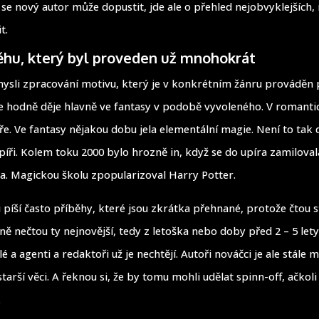
 se nový autor může dopustit, jde ale o přehled nejobvyklejších,
t.
běhu, který byl proveden už mnohokrát
sli zpracování motivu, který je v konkrétním žánru prováděn 
se hodně děje hlavně ve fantasy v podobě vyvoleného. V romantic
ře. Ve fantasy nějakou dobu jela elementální magie. Není to tak 
píři. Kolem toku 2000 bylo hrozně in, když se do upíra zamiloval
a. Magickou školu zpopularizoval Harry Potter.
 píší často příběhy, které jsou zkrátka přehnané, protože čtou s
ě nečtou ty nejnovější, tedy z letoška nebo doby před 2 – 5 lety
lé a agenti a redaktoři už je nechtějí. Autoři nováčci je ale stále m
tarší věci. A řeknou si, že by tomu mohli udělat spinn-off, ačkoli
.