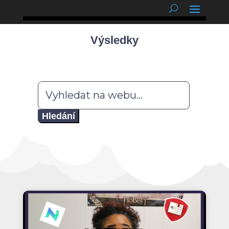
podnětné myšlenky
Výsledky
Hledat: