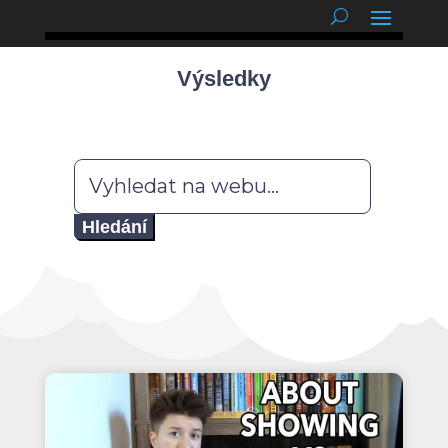
podnětné myšlenky
Výsledky
Hledat: