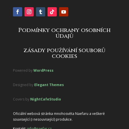
Podmínky ochrany osobních
údajů
zásady používání souborů
cookies
Powered by
WordPress
Designed by
Elegant Themes
Covers by
NightCafeStudio
Oficiální webová stránka mnohosvěta Naefaru a veškeré
související (i nesouvisející) produkce.
Kontakt:
info@naefar.cz