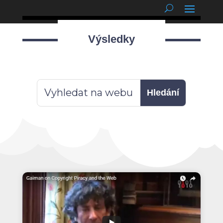
podnětné myšlenky
Výsledky