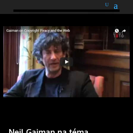
podnětné myšlenky
Neil Gaiman na téma