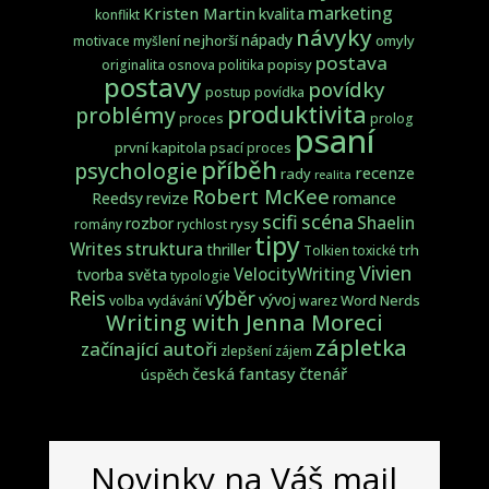
marketing
Kristen Martin
kvalita
konflikt
návyky
nápady
nejhorší
omyly
motivace
myšlení
postava
popisy
originalita
osnova
politika
postavy
povídky
postup
povídka
produktivita
problémy
proces
prolog
psaní
první kapitola
psací proces
příběh
psychologie
recenze
rady
realita
Robert McKee
Reedsy
revize
romance
scifi
scéna
Shaelin
rozbor
rysy
romány
rychlost
tipy
struktura
Writes
thriller
trh
Tolkien
toxické
Vivien
VelocityWriting
tvorba světa
typologie
Reis
výběr
vývoj
Word Nerds
volba
vydávání
warez
Writing with Jenna Moreci
zápletka
začínající autoři
zlepšení
zájem
česká fantasy
čtenář
úspěch
Novinky na Váš mail