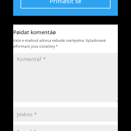
Přihlásit se
Pøidat komentáø
Vaše e-mailová adresa nebude zveřejněna.
Vyžadované
informace jsou označeny
*