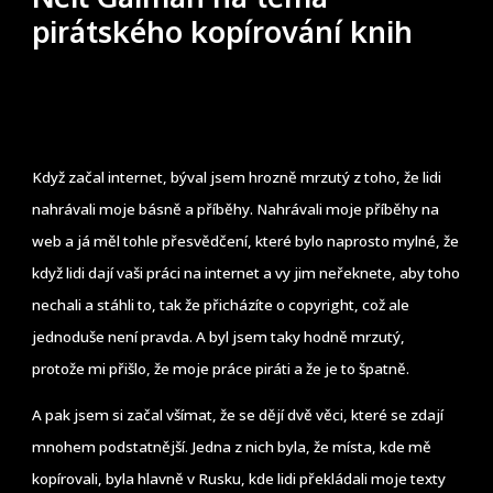
pirátského kopírování knih
Když začal internet, býval jsem hrozně mrzutý z toho, že lidi
nahrávali moje básně a příběhy. Nahrávali moje příběhy na
web a já měl tohle přesvědčení, které bylo naprosto mylné, že
když lidi dají vaši práci na internet a vy jim neřeknete, aby toho
nechali a stáhli to, tak že přicházíte o copyright, což ale
jednoduše není pravda. A byl jsem taky hodně mrzutý,
protože mi přišlo, že moje práce piráti a že je to špatně.
A pak jsem si začal všímat, že se dějí dvě věci, které se zdají
mnohem podstatnější. Jedna z nich byla, že místa, kde mě
kopírovali, byla hlavně v Rusku, kde lidi překládali moje texty