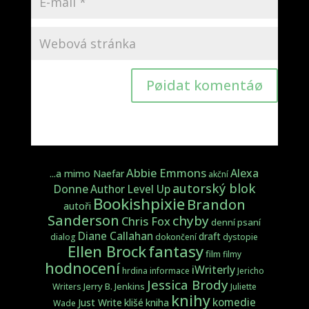
Pøidat komentáø
Abbie Emmons
Alexa
...a mimo Naefar
akční
autorský blok
Donne
Author Level Up
Bookishpixie
Brandon
autoři
Sanderson
chyby
Chris Fox
denní psaní
Diane Callahan
draft
dialog
dokončení
dystopie
fantasy
Ellen Brock
film
filmy
hodnocení
iWriterly
hrdina
informace
Jericho
Jessica Brody
Jerry B. Jenkins
Writers
Juliette
knihy
komedie
Just Write
klišé
kniha
Wade