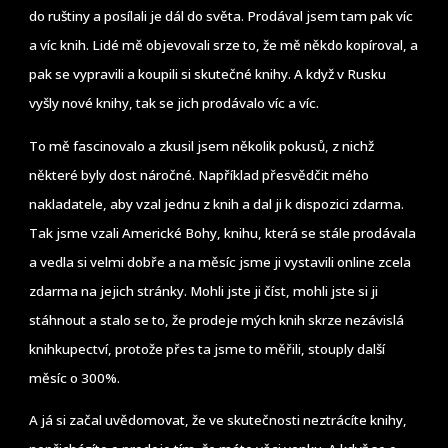
do ruštiny a posílali je dál do světa. Prodával jsem tam pak víc
a víc knih. Lidé mě objevovali srze to, že mě někdo kopíroval, a
pak se vypravili a koupili si skutečné knihy. A když v Rusku
vyšly nové knihy, tak se jich prodávalo víc a víc.
To mě fascinovalo a zkusil jsem několik pokusů, z nichž
některé byly dost náročné. Například přesvědčit mého
nakladatele, aby vzal jednu z knih a dal ji k dispozici zdarma.
Tak jsme vzali Americké Bohy, knihu, která se stále prodávala
a vedla si velmi dobře a na měsíc jsme ji vystavili online zcela
zdarma na jejich stránky. Mohli jste ji číst, mohli jste si ji
stáhnout a stalo se to, že prodeje mých knih skrze nezávislá
knihkupectví, protože přes ta jsme to měřili, stouply další
měsíc o 300%.
A já si začal uvědomovat, že ve skutečnosti neztrácíte knihy,