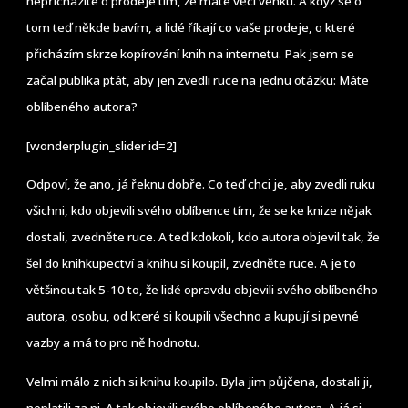
nepřicházíte o prodeje tím, že máte věci venku. A když se o
tom teď někde bavím, a lidé říkají co vaše prodeje, o které
přicházím skrze kopírování knih na internetu. Pak jsem se
začal publika ptát, aby jen zvedli ruce na jednu otázku: Máte
oblíbeného autora?
[wonderplugin_slider id=2]
Odpoví, že ano, já řeknu dobře. Co teď chci je, aby zvedli ruku
všichni, kdo objevili svého oblíbence tím, že se ke knize nějak
dostali, zvedněte ruce. A teď kdokoli, kdo autora objevil tak, že
šel do knihkupectví a knihu si koupil, zvedněte ruce. A je to
většinou tak 5-10 to, že lidé opravdu objevili svého oblíbeného
autora, osobu, od které si koupili všechno a kupují si pevné
vazby a má to pro ně hodnotu.
Velmi málo z nich si knihu koupilo. Byla jim půjčena, dostali ji,
neplatili za ni. A tak objevili svého oblíbeného autora. A já si