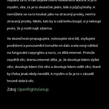
myslím, víte, to je to skutečné jádro, lidé si půjčují knihy. A
nemůžete se na to koukat jako na ztracený prodej, není to
ztracený prodej. Nikdo, kdo by si vaši knihu koupil, si ji nekoupí
proto, že ji mohl najít zdarma.
Ve skutečnosti propagujete, oslovujete více lidí, zvyšujete
povědomí a porozumění tomuhle mi dalo zcela nový náhled
na fungování copyrightu a na to, co dělá internet. Protože
největší věc, kterou internet dělá, je, že dovoluje lidem slyšet
věci, dovoluje lidem číst věci a dovoluje lidem vidět věci, které
by třeba jinak nikdy neviděli. A myslím si že je to v zásadě
hrozně dobrá věc.
Zdroj:
OpenRightsGroup