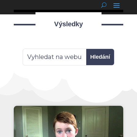
podnětné myšlenky
Výsledky