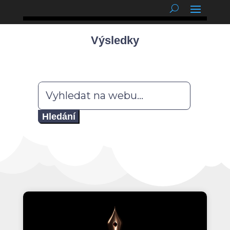
podnětné myšlenky
Výsledky
Hledat: