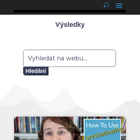
podnětné myšlenky
Výsledky
Hledat: