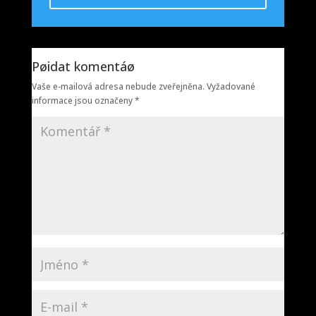
Pøidat komentáø
Vaše e-mailová adresa nebude zveřejněna.
Vyžadované
informace jsou označeny
*