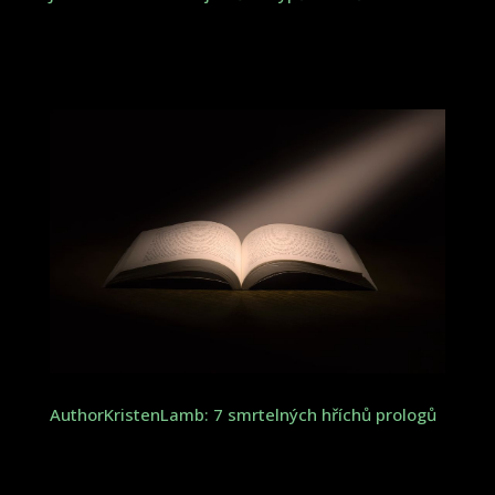
AuthorKristenLamb: 7 smrtelných hříchů prologů