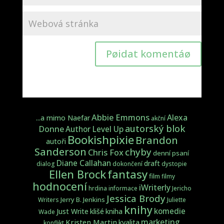
Pøidat komentáø
Abbie Emmons
Alexa
...a mimo Naefar
akční
autorský blok
Donne
Author Level Up
Bookishpixie
Brandon
autoři
Sanderson
chyby
Chris Fox
denní psaní
Diane Callahan
draft
dialog
dokončení
dystopie
fantasy
Ellen Brock
film
filmy
hodnocení
iWriterly
hrdina
informace
Jericho
Jessica Brody
Jerry B. Jenkins
Writers
Juliette
knihy
komedie
Just Write
klišé
kniha
Wade
marketing
Kristen Martin
kvalita
konflikt