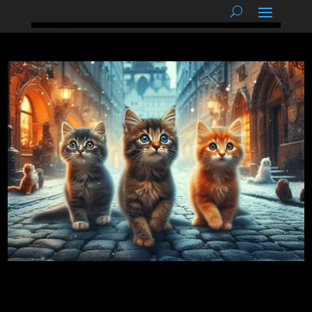
podnětné myšlenky