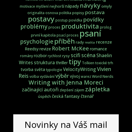
návyky
nápady
nejhorší
omyly
motivace
myšlení
postava
popisy
originalita
osnova
politika
postavy
povídky
postup
povídka
produktivita
problémy
proces
prolog
psaní
první kapitola
psací proces
příběh
psychologie
recenze
rady
realita
Robert McKee
Reedsy
revize
romance
scifi
scéna
Shaelin
rozbor
rysy
romány
rychlost
tipy
struktura
Writes
thriller
trh
Tolkien
toxické
Vivien
VelocityWriting
tvorba světa
typologie
Reis
výběr
vývoj
Word Nerds
volba
vydávání
warez
Writing with Jenna Moreci
zápletka
začínající autoři
zlepšení
zájem
česká fantasy
čtenář
úspěch
Novinky na Váš mail