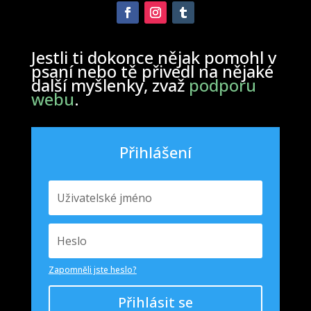
Jestli ti dokonce nějak pomohl v
psaní nebo tě přivedl na nějaké
další myšlenky, zvaž
podporu
webu
.
Přihlášení
Zapomněli jste heslo?
Přihlásit se