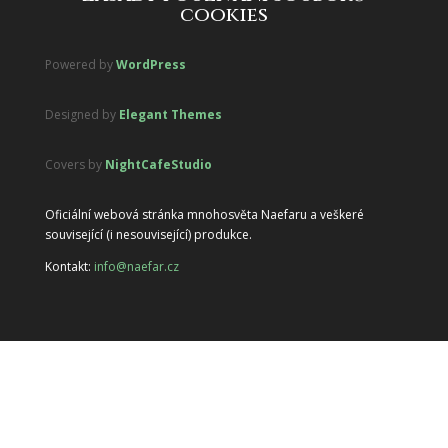
cookies
Powered by
WordPress
Designed by
Elegant Themes
Covers by
NightCafeStudio
Oficiální webová stránka mnohosvěta Naefaru a veškeré
související (i nesouvisející) produkce.
Kontakt:
info@naefar.cz