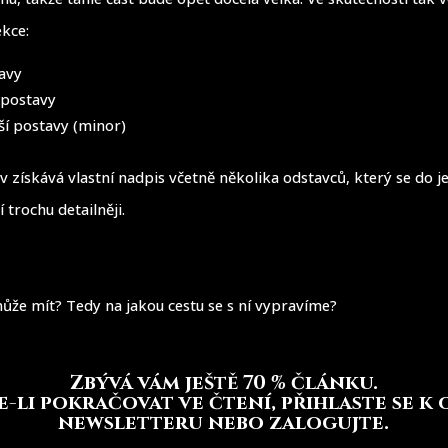
ekce:
avy
 postavy
jší postavy (minor)
 získává vlastní nadpis včetně několika odstavců, který se do jej
 trochu detailněji.
ůže mít? Tedy na jakou cestu se s ní vypravíme?
Zbývá vám ještě 70 % článku
.
-li pokračovat ve čtení, přihlaste se k
newsletteru nebo zalogujte.