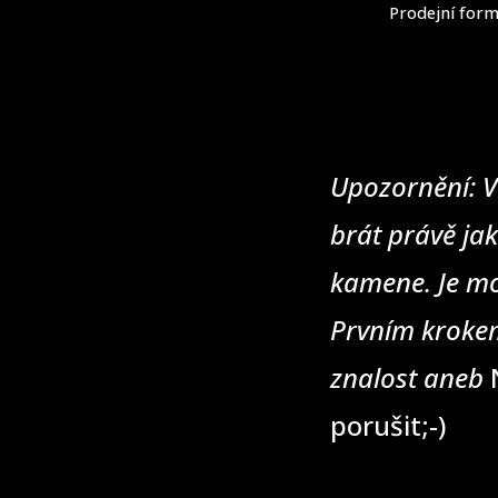
Prodejní form
Upozornění: V
brát právě jak
kamene. Je mo
Prvním krokem
znalost aneb
N
porušit;-)