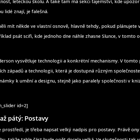
čnost, leteckou školu. A také tam má sekci tajemství, kde upozor
u lidé znají, je falešná.
ěli mít někde ve vlastní osnově, hlavně tehdy, pokud plánujete v
íklad psát scifi, kde jednoho dne náhle zhasne Slunce, v tomto od
erson vysvětluje technologii a konkrétní mechanismy. V tomto
ch západů a technologii, která je dostupná různým společnoste
námky k umění a designu, stejně jako paralely společnosti v kni
_slider id=2]
 až pátý: Postavy
prostředí, je třeba napsat velký nadpis pro postavy. Právě ony 
hu, takže tahle část bude opět docela velká. Ve skutečnosti tak 