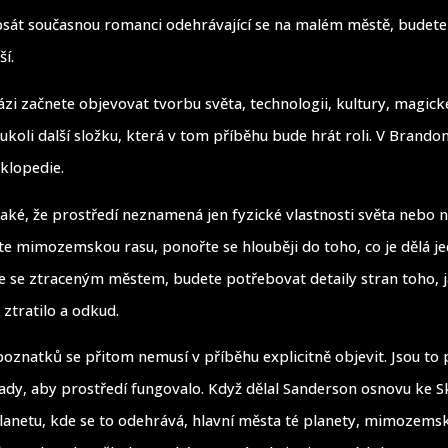
 psát současnou romanci odehrávající se na malém městě, budete 
ší.
fázi začnete objevovat tvorbu světa, technologii, kultury, magic
ukoli další složku, která v tom příběhu bude hrát roli. V Brand
yklopedie.
aké, že prostředí neznamená jen fyzické vlastnosti světa nebo 
te mimozemskou rasu, ponořte se hlouběji do toho, co je dělá j
ete se ztraceným městem, budete potřebovat detaily stran toho, j
 ztratilo a odkud.
poznatků se přitom nemusí v příběhu explicitně objevit. Jsou to 
ady, aby prostředí fungovalo. Když dělal Sanderson osnovu ke 
anetu, kde se to odehrává, hlavní města té planety, mimozemsk