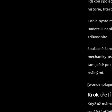
lidskou spole
historie, ktero
Tohle byste m
Budete-li např
zdůvodníte.
Současně Sand
mechaniky psí
tam ještě poz
reálnými.
[wonderplugin
Krok třetí
Když už máme 
součástí příbě