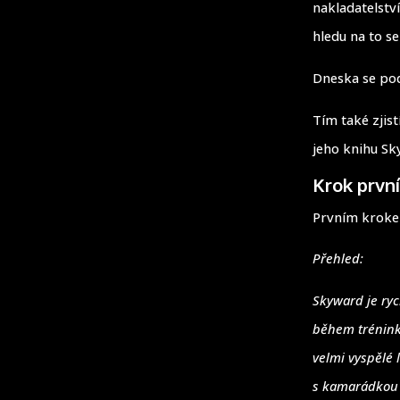
nakladatelstv
hledu na to s
Dneska se pod
Tím také zjist
jeho knihu Sk
Krok první
Prvním krokem
Přehled:
Skyward je ryc
během trénink
velmi vyspělé 
s kamarádkou l