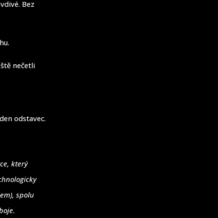
avdivé. Bez
hu.
ště nečetli
eden odstavec.
ce, který
chnologicky
lem), spolu
boje.