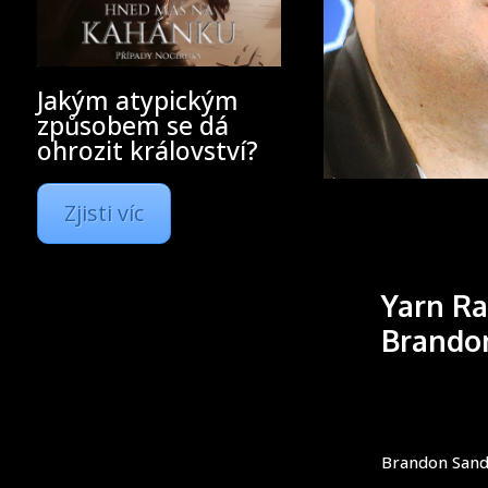
Jakým atypickým
způsobem se dá
ohrozit království?
Zjisti víc
Yarn Ra
Brando
Brandon Sande