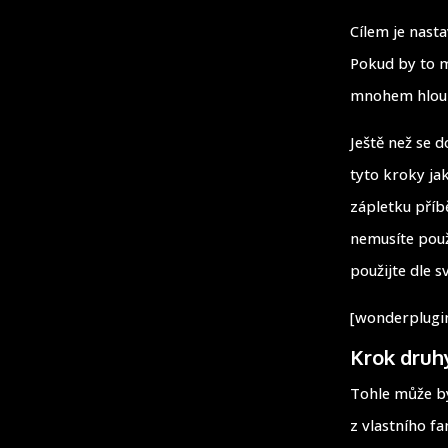
Cílem je nast
Pokud by to mě
mnohem hloubě
Ještě než se 
tyto kroky ja
zápletku příb
nemusíte použ
použijte dle s
[wonderplugin
Krok druhý
Tohle může bý
z vlastního f