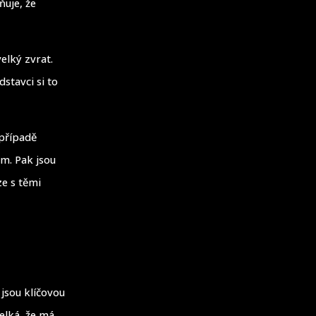
ňuje, že
elký zvrat.
stavci si to
 případě
m. Pak jsou
ze s těmi
jsou klíčovou
velká, že má