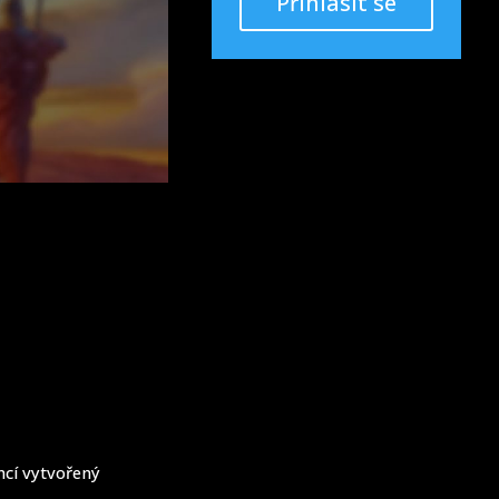
Přihlásit se
ncí vytvořený