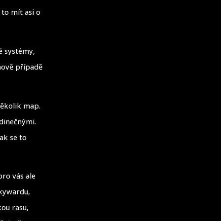
to mít asi o
ké systémy,
onově případě
několik map.
edinečnými.
ak se to
pro vás ale
Skywardu,
ou rasu,