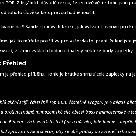
ím TOR. Z legálních důvodů řeknu, že jen dvě věci z toho jsou pr
e od tohoto člověka lze opravdu hodně naučit.
íváme na 9 Sandersonových kroků, jak vytvářet osnovu pro kni
íme, jak to můžete použít vy pro vaše vlastní psaní. Pokud jste je
yward, v rámci výkladu budou odhaleny některé body zápletky.
: Přehled
 je přehled příběhu. Tohle je krátké shrnutí celé zápletky na j
hlá akční scifi, částečně Top Gun, částečně Eragon. Je o mladé pilot
u proti neznámé mimozemské síle objeví trosky mimozemské a te
lodi. Během svých volných chvil (mezi nácviky, kde bojuje s nepříte
oď zprovozní. Akorát včas, aby se obě přidaly do závěrečného sou