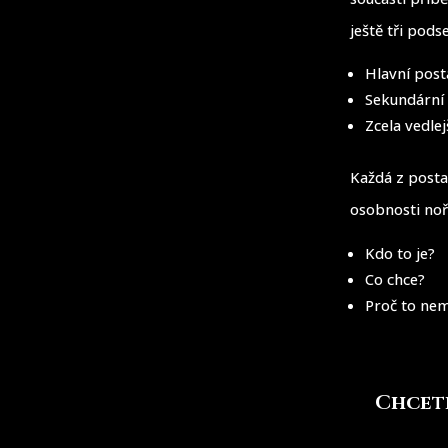
ještě tři pods
Hlavní post
Sekundární
Zcela vedle
Každá z postav
osobnosti noří
Kdo to je?
Co chce?
Proč to nem
Chcete