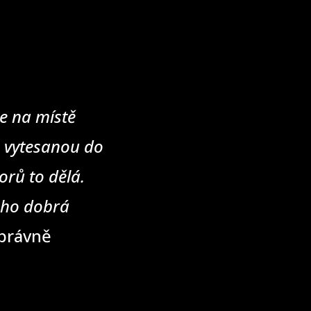
e na místě
u vytesanou do
rů to dělá.
eho dobrá
správně