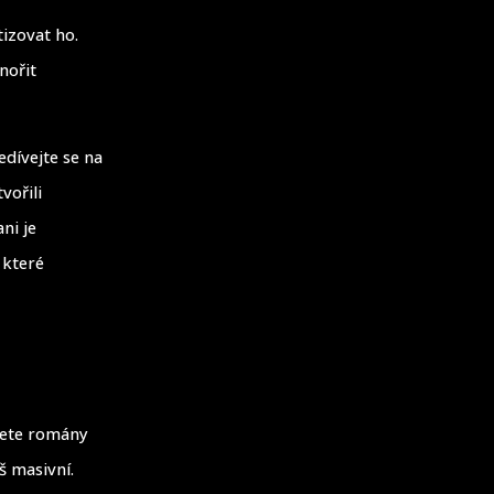
tizovat ho.
nořit
edívejte se na
vořili
ni je
 které
šete romány
š masivní.