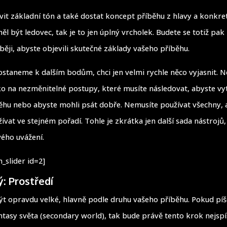
avit základní tón a také dostat koncept příběhu z hlavy a konkre
l být ledovec, tak je to jen úplný vrcholek. Budete se totiž pak 
ji, abyste objevili skutečné základy vašeho příběhu.
dostaneme k dalším bodům, chci jen velmi rychle něco vyjasnit. N
ko na nezměnitelné postupy, které musíte následovat, abyste vyt
ěhu nebo abyste mohli psát dobře. Nemusíte používat všechny, a
ívat ve stejném pořadí. Tohle je zkrátka jen další sada nástrojů,
vého uvážení.
_slider id=2]
: Prostředí
t opravdu velké, hlavně podle druhu vašeho příběhu. Pokud pí
antasy světa (secondary world), tak bude právě tento krok nejspí