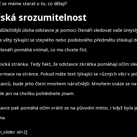
 se máme starat o to, co dělají?
ská srozumitelnost
jdůležitější úloha odstavce je pomoci čtenáři sledovat vaše úmys
e věty týkající se stejného nebo podobného předmětu shlukují 
čtenáři pomáhá vnímat, co mu chcete říct.
hnická stránka. Tedy fakt, že odstavce zkrátka pomáhají očím sl
ormace na stránce. Pokud máte text týkající se různých věcí v j
tavců, bude jeho čtení mnohem náročnější. Mnohem snáze se na
ile jen na chvilku pohlédnete jinam.
avce pak pomáhá očím vrátit se na původní místo, i když byla jej
na.
_slider id=2]