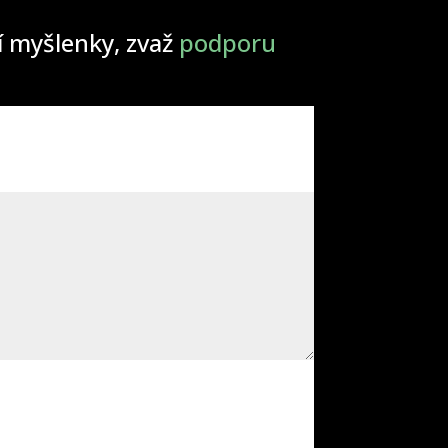
ší myšlenky, zvaž
podporu