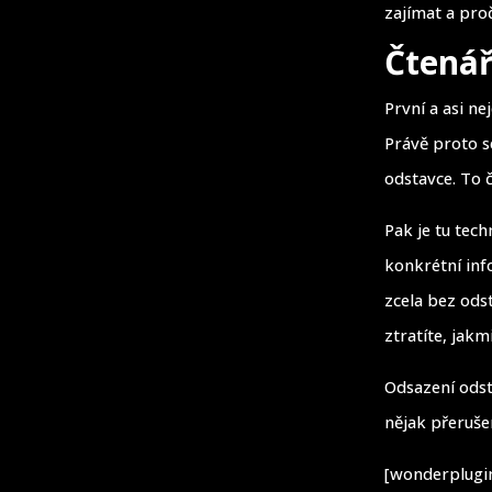
zajímat a proč
Čtenář
První a asi ne
Právě proto s
odstavce. To 
Pak je tu tec
konkrétní inf
zcela bez ods
ztratíte, jakm
Odsazení odst
nějak přeruše
[wonderplugin