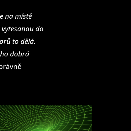
e na místě
u vytesanou do
rů to dělá.
eho dobrá
správně