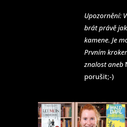
Upozornění: V
brát právě jak
kamene. Je mo
Prvním krokem
znalost aneb
N
porušit;-)