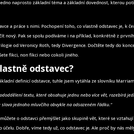
edno naprosto základní téma a základní dovednost, kterou potř
avce a práce s nimi. Pochopení toho, co vlastně odstavec je, k če
čít nový. Pak se spolu podíváme i na příklad, konkrétně z prvníh
rilogie od Veronicy Roth, tedy Divergence. Dočtěte tedy do konc
íšete fikci, non fikci nebo cokoli jiného.
vlastně odstavec?
kladní definicí odstavce, tuhle jsem vytáhla ze slovníku Marria
ododdělení textu, které obsahuje jednu nebo více vět, rozebírá j
 slova jednoho mluvčího obvykle na odsazeném řádku.“
 můžete o odstavci přemýšlet jako skupině vět, které se vztahují
 účelu. Dobře, víme tedy už, co odstavec je. Ale proč by nás mě