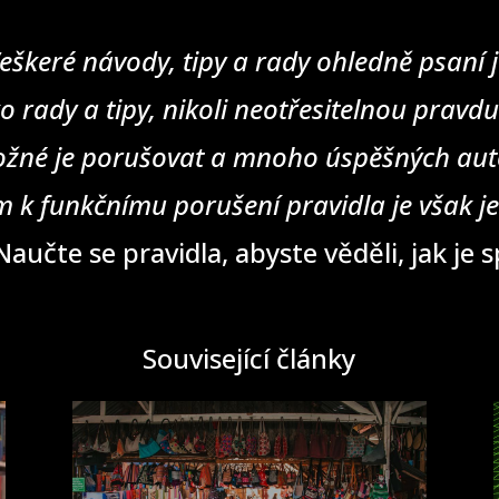
eškeré návody, tipy a rady ohledně psaní j
o rady a tipy, nikoli neotřesitelnou pravd
žné je porušovat a mnoho úspěšných auto
 k funkčnímu porušení pravidla je však j
aučte se pravidla, abyste věděli, jak je 
Související články