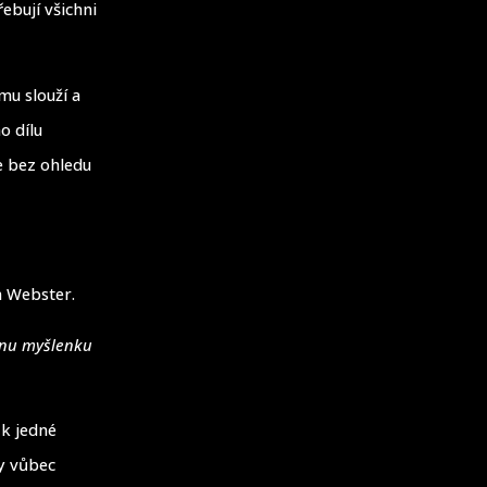
ebují všichni
mu slouží a
o dílu
e bez ohledu
m Webster.
ednu myšlenku
 k jedné
ly vůbec