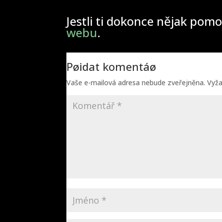
Jestli ti dokonce nějak pomo
webu
.
Pøidat komentáø
Vaše e-mailová adresa nebude zveřejněna.
Vyž