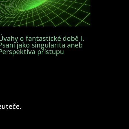
Úvahy o fantastické době I.
Psaní jako singularita aneb
Perspektiva přístupu
neuteče.