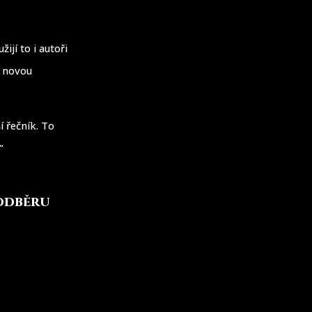
ijí to i autoři
e novou
í řečník. To
“
 odběru