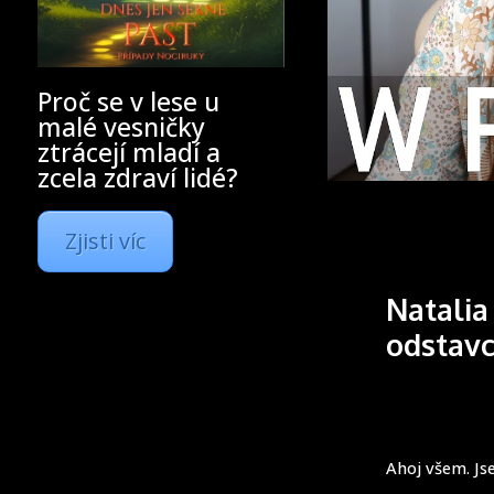
Proč se v lese u
malé vesničky
ztrácejí mladí a
zcela zdraví lidé?
Zjisti víc
Natalia
odstavc
Ahoj všem. Js