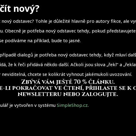
čít nový?
 nový odstavec? Tohle je důležité hlavně pro autory fikce, ale využ
ktu. Obecně je potřeba nový odstavec tehdy, pokud představujet
se podíváme na příklad, bude to jasné.
případě dialogů je potřeba nový odstavec tehdy, když mluví dalš
dá, že k řeči přidává někdo další. Ačkoli jsou slova „řekl“ a „řekla
 neviditelná, chcete se kolikrát vyhnout jakémukoli uvozování.
Zbývá vám ještě 70 % článku
.
-li pokračovat ve čtení, přihlaste se k
newsletteru nebo zalogujte.
ulář je vytvořen v systému
SimpleShop.cz
.