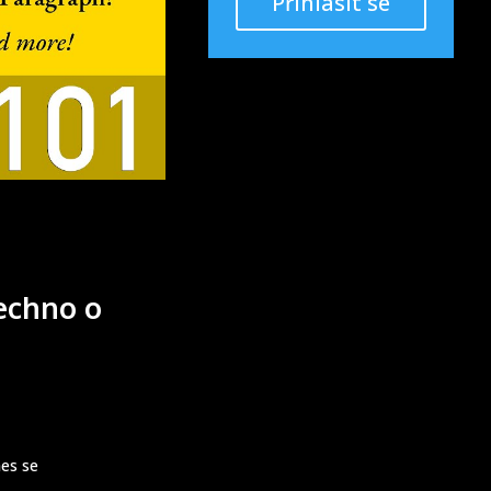
Přihlásit se
šechno o
es se