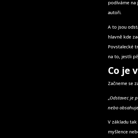
podíváme na j
autoři.
A to jsou odst
hlavně kde za
Povstalecké t
na to, jestli p
Co je 
Začneme se zá
„
Odstavec je p
nebo obsahuje
V základu tak
myšlence nebo