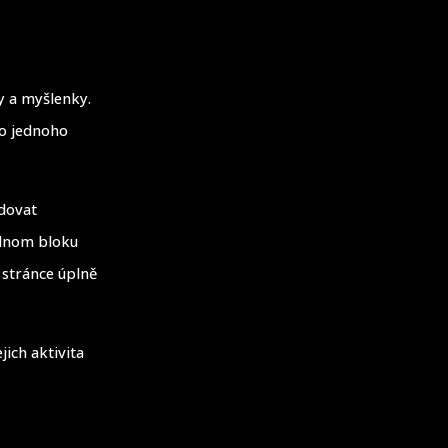
ly a myšlenky.
do jednoho
edovat
ednom bloku
 stránce úplně
ich aktivita