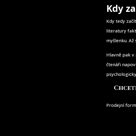
Kdy za
Kdy tedy začít
literatury fa
myšlenku. Až 
Hlavně pak v 
čtenáři napoví
psychologicky
Chcete
Prodejní form