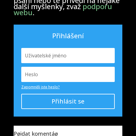
psaní nebo tě přivedl na nějaké
další myšlenky, zvaž
podporu
webu
.
Přihlášení
Zapomněli jste heslo?
Přihlásit se
Pøidat komentáø