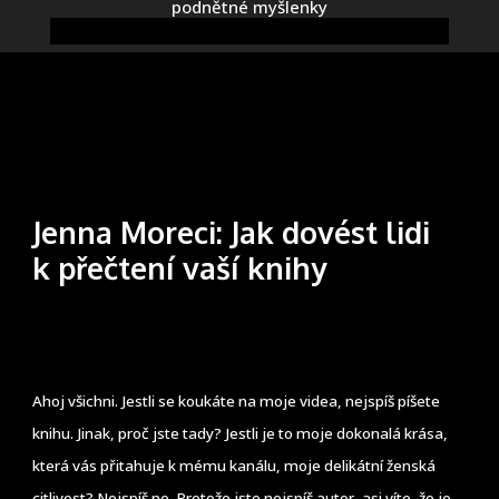
podnětné myšlenky
Jenna Moreci: Jak dovést lidi
k přečtení vaší knihy
Ahoj všichni. Jestli se koukáte na moje videa, nejspíš píšete
knihu. Jinak, proč jste tady? Jestli je to moje dokonalá krása,
která vás přitahuje k mému kanálu, moje delikátní ženská
citlivost? Nejspíš ne. Protože jste nejspíš autor, asi víte, že je