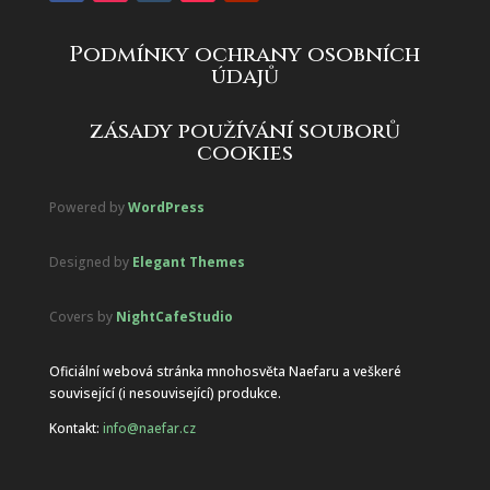
Podmínky ochrany osobních
údajů
zásady používání souborů
cookies
Powered by
WordPress
Designed by
Elegant Themes
Covers by
NightCafeStudio
Oficiální webová stránka mnohosvěta Naefaru a veškeré
související (i nesouvisející) produkce.
Kontakt:
info@naefar.cz