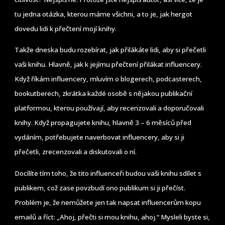
tu jedna otázka, kterou máme všichni, a to je, jak hergot
dovedu lidi k přečtení mojí knihy.
Takže dneska budu rozebírat, jak přilákáte lidi, aby si přečetli
vaši knihu. Hlavně, jak k jejímu přečtení přilákat influencery.
Když říkám influencery, mluvím o blogerech, podcasterech,
bookutberech, zkrátka každé osobě s nějakou publikační
platformou, kterou používají, aby recenzovali a doporučovali
knihy. Když propagujete knihu, hlavně 3 – 6 měsíců před
vydáním, potřebujete naverbovat influencery, aby si ji
přečetli, zrecenzovali a diskutovali o ní.
Docílíte tím toho, že tito influenceři budou vaši knihu sdílet s
publikem, což zase povzbudí ono publikum si ji přečíst.
Problém je, že nemůžete jen tak napsat influencerům kopu
emailů a říct: „Ahoj, přečti si mou knihu, ahoj.“ Mysleli byste si,