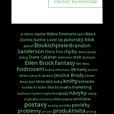
Pøidat komentáø
Abbie Emmons
Alexa
...a mimo Naefar
akční
autorský blok
Donne
Author Level Up
Bookishpixie
Brandon
autoři
Sanderson
chyby
Chris Fox
denní psaní
Diane Callahan
draft
dialog
dokončení
dystopie
fantasy
Ellen Brock
film
filmy
hodnocení
iWriterly
hrdina
informace
Jericho
Jessica Brody
Jerry B. Jenkins
Writers
Juliette
knihy
komedie
Just Write
klišé
kniha
Wade
marketing
Kristen Martin
kvalita
konflikt
návyky
nápady
nejhorší
omyly
motivace
myšlení
postava
popisy
originalita
osnova
politika
postavy
povídky
postup
povídka
produktivita
problémy
proces
prolog