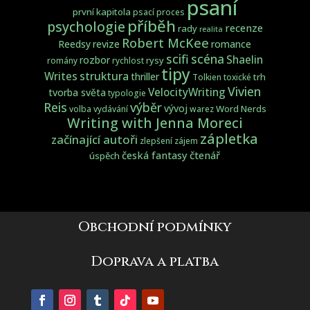
psaní
první kapitola
psací proces
příběh
psychologie
recenze
rady
realita
Robert McKee
Reedsy
revize
romance
scifi
scéna
Shaelin
rozbor
rysy
romány
rychlost
tipy
struktura
Writes
thriller
trh
Tolkien
toxické
Vivien
VelocityWriting
tvorba světa
typologie
Reis
výběr
vývoj
Word Nerds
volba
vydávání
warez
Writing with Jenna Moreci
zápletka
začínající autoři
zlepšení
zájem
česká fantasy
čtenář
úspěch
Obchodní podmínky
Doprava a platba