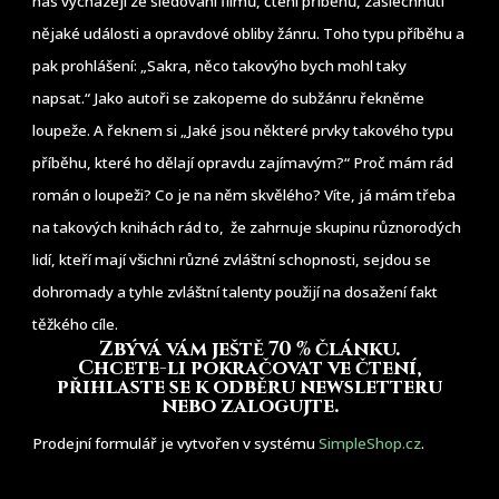
nás vycházejí ze sledování filmů, čtení příběhů, zaslechnutí
nějaké události a opravdové obliby žánru. Toho typu příběhu a
pak prohlášení: „Sakra, něco takovýho bych mohl taky
napsat.“ Jako autoři se zakopeme do subžánru řekněme
loupeže. A řeknem si „Jaké jsou některé prvky takového typu
příběhu, které ho dělají opravdu zajímavým?“ Proč mám rád
román o loupeži? Co je na něm skvělého? Víte, já mám třeba
na takových knihách rád to, že zahrnuje skupinu různorodých
lidí, kteří mají všichni různé zvláštní schopnosti, sejdou se
dohromady a tyhle zvláštní talenty použijí na dosažení fakt
těžkého cíle.
Zbývá vám ještě 70 % článku
.
Chcete-li pokračovat ve čtení,
přihlaste se k odběru newsletteru
nebo zalogujte.
Prodejní formulář je vytvořen v systému
SimpleShop.cz
.