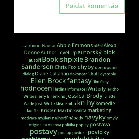
Pøidat komentáø
Abbie Emmons
Alexa
...a mimo Naefar
akční
autorský blok
Donne
Author Level Up
Bookishpixie
Brandon
autoři
Sanderson
chyby
Chris Fox
denní psaní
Diane Callahan
draft
dialog
dokončení
dystopie
fantasy
Ellen Brock
film
filmy
hodnocení
iWriterly
hrdina
informace
Jericho
Jessica Brody
Jerry B. Jenkins
Writers
Juliette
knihy
komedie
Just Write
klišé
kniha
Wade
marketing
Kristen Martin
kvalita
konflikt
návyky
nápady
nejhorší
omyly
motivace
myšlení
postava
popisy
originalita
osnova
politika
postavy
povídky
postup
povídka
produktivita