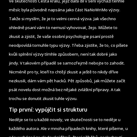
Ve skutečnosti Cesta králů, jejíž další díl v sérii vychází tenhle
měsíc byla původně napsána jako část NaNoWriMo výzvy.
Takže si myslím, že je to velmi cenná výzva. Jak všechno
ohledně psaní vám to nemusí vyhovovat, žejo. Můžete to
zkusit a zjistit, že vaše osobní psychologie psaní prostě
neodpovídá tomuhle typu výzvy. Třeba zjistíte, že to, co píšete
kvůli splnění výzvy tímhle způsobem, není tak dobré jako
jindy. V takovém případě se samozřejmě nebojte to zahodit.
Nicméně pro ty, kteří to chtějí zkusit a ještě to nikdy dříve
nezkusili, dám vám pět hacků. Pět způsobů, jak můžete začít
psát novelu dost možná bez nějaké zvláštní přípravy. A tak
trochu se donutit zkusit tuhle výzvu.
Tip první: vypůjčit si strukturu
Neděje se to u každé novely, ve skutečnosti se to neděje u
každého autora. Ale v mnoha případech knihy, které píšeme, u