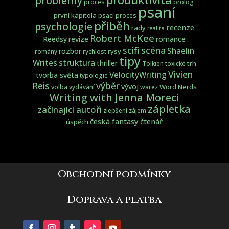
problémy
proces
prolog
psaní
první kapitola
psací proces
příběh
psychologie
recenze
rady
realita
Robert McKee
Reedsy
revize
romance
scifi
scéna
Shaelin
rozbor
rysy
romány
rychlost
tipy
struktura
Writes
thriller
trh
Tolkien
toxické
Vivien
VelocityWriting
tvorba světa
typologie
Reis
výběr
vývoj
Word Nerds
volba
vydávání
warez
Writing with Jenna Moreci
zápletka
začínající autoři
zlepšení
zájem
česká fantasy
čtenář
úspěch
Obchodní podmínky
Doprava a platba