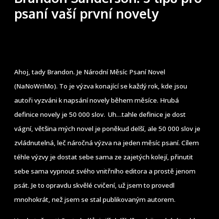
psaní vaší první novely
Ahoj, tady Brandon. Je Národní Měsíc Psaní Novel
(NaNoWriMo). To je výzva konající se každý rok, kde jsou
autoři vyzváni k napsání novely během měsíce. Hrubá
definice novely je 50 000 slov. Uh…tahle definice je dost
vágní, většina mých novel je poněkud delší, ale 50 000 slov je
zvládnutelná, leč náročná výzva na jeden měsíc psaní. Cílem
téhle výzvy je dostat sebe sama ze zajetých kolejí, přinutit
sebe sama vypnout svého vnitřního editora a prostě jenom
psát. Je to opravdu skvělé cvičení, už jsem to provedl
mnohokrát, než jsem se stal publikovaným autorem.