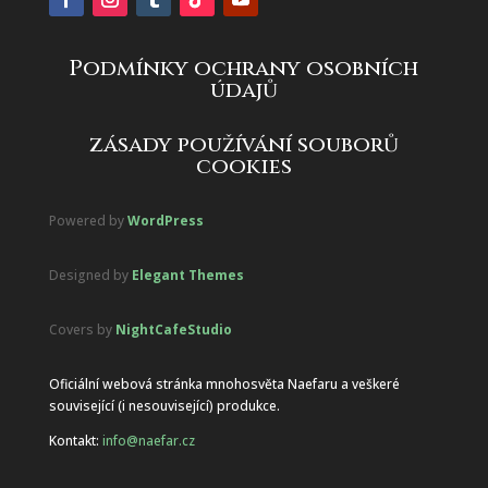
Podmínky ochrany osobních
údajů
zásady používání souborů
cookies
Powered by
WordPress
Designed by
Elegant Themes
Covers by
NightCafeStudio
Oficiální webová stránka mnohosvěta Naefaru a veškeré
související (i nesouvisející) produkce.
Kontakt:
info@naefar.cz