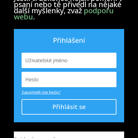
psaní nebo tě přivedl na nějaké
další myšlenky, zvaž
podporu
webu
.
Přihlášení
Zapomněli jste heslo?
Přihlásit se