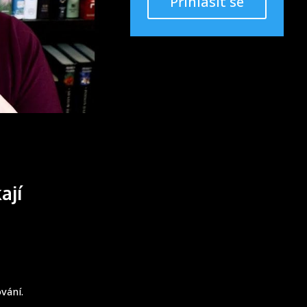
Přihlásit se
ají
vání.