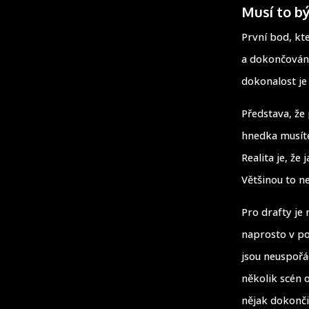
Musí to b
První bod, kt
a dokončování
dokonalost je
Představa, že
hnedka musíte
Realita je, že
Většinou to n
Pro drafty je 
naprosto v poh
jsou neuspořá
několik scén 
nějak dokonči