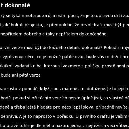
ýt dokonalé
erý se týká mnoha autorů, a mám pocit, že je to opravdu drží zp
 jakéhokoli projektu, je předpoklad, že první draft musí být per
 nepřítelem dobrého a taky nepřítelem dokončeného.
 první verze musí být do každého detailu dokonalá? Pokud si mysl
 vyplivnout něco, co je možné publikovat, bude vás to držet hr
 jakákoli vydaná kniha, kterou si vezmete z poličky, prostě není p
ebude ani pátá verze.
naprosto v pohodě, když jsou zmatené a nedotažené. Je to jejich ú
odě, pokud si při těchto verzích nejste úplně jisti, co vlastně dě
dané a třeba ještě hledáte pro něco lepší slova, případně nevíte,
odehrává. A je to naprosto v pořádku. U prvního draftu je vaší
t a právě tohle je dle mého názoru jedna z nejtěžších věcí vůbec