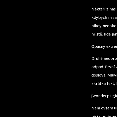
Někteří z nás 
kdybych nezah
nikdy nedokon
hřiště, kde je
Opačný extré
Druhé nedoroz
odpad. První 
doslova. Mluv
zkrátka text,
[wonderplugin
Není ovšem un
píší poměrně č