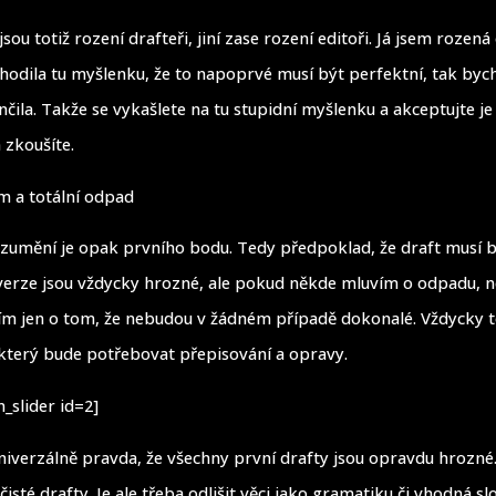
jsou totiž rození drafteři, jiní zase rození editoři. Já jsem rozená
odila tu myšlenku, že to napoprvé musí být perfektní, tak byc
čila. Takže se vykašlete na tu stupidní myšlenku a akceptujte je
n zkoušíte.
m a totální odpad
umění je opak prvního bodu. Tedy předpoklad, že draft musí 
verze jsou vždycky hrozné, ale pokud někde mluvím o odpadu, 
ím jen o tom, že nebudou v žádném případě dokonalé. Vždycky 
 který bude potřebovat přepisování a opravy.
_slider id=2]
iverzálně pravda, že všechny první drafty jsou opravdu hrozné.
isté drafty. Je ale třeba odlišit věci jako gramatiku či vhodná slov