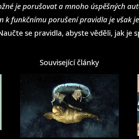
žné je porušovat a mnoho úspěšných auto
 k funkčnímu porušení pravidla je však j
aučte se pravidla, abyste věděli, jak je 
Související články