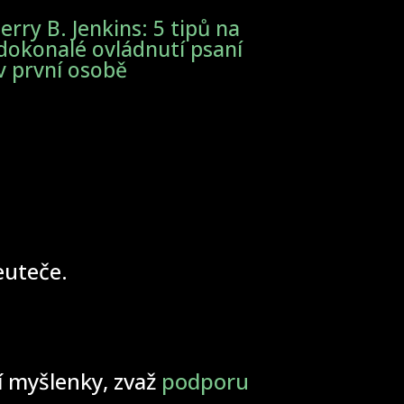
Jerry B. Jenkins: 5 tipů na
dokonalé ovládnutí psaní
v první osobě
neuteče.
ší myšlenky, zvaž
podporu