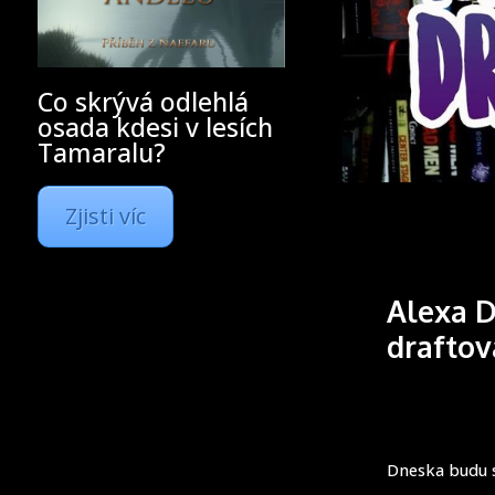
Co skrývá odlehlá
osada kdesi v lesích
Tamaralu?
Zjisti víc
Alexa D
draftov
Dneska budu s