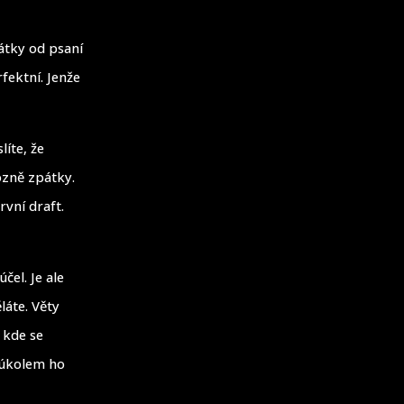
átky od psaní
fektní. Jenže
íte, že
ozně zpátky.
rvní draft.
čel. Je ale
láte. Věty
 kde se
m úkolem ho
.