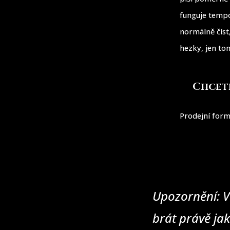
funguje tempo
normálně číst
hezky, jen to
Chcete
Prodejní form
Upozornění: V
brát právě jak