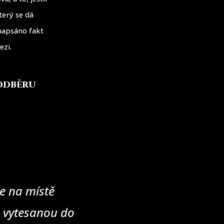
terý se dá
 napsáno fakt
ezi.
 odběru
e na místě
u vytesanou do