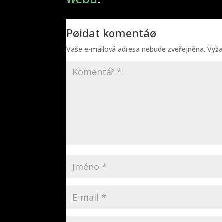
Pøidat komentáø
Vaše e-mailová adresa nebude zveřejněna.
Vyž