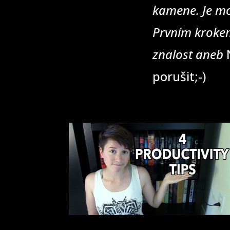
kamene. Je mo
Prvním krokem
znalost aneb
N
porušit;-)