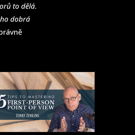
rů to dělá.
eho dobrá
správně