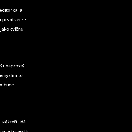
 editorka, a
h první verze
 jako cvičné
být naprostý
nemyslím to
to bude
 Někteří lidé
a, a to, jestli