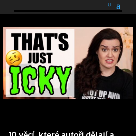
podnětné myšlenky
10 věcí, které autoři dělají a