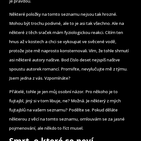
je pravdou.
Některé položky na tomto seznamu nejsou tak hrozné.
Mohou být trochu podivné, ale to je asi tak všechno. Ale na
některé z těch sraček mám fyziologickou reakci. Cítím ten
hnus až v kostech a chci se vykoupat ve svěcené vodě,
protože jste mě naprosto konsternovali. Vím, že tohle shrnutí
asi některé autory naštve. Bod číslo deset nejspíš naštve
spoustu autorek romancí. Promiňte, nevylučujte mě z týmu.
Jsem jedna z vás. Vzpomínáte?
Přátelé, tohle je jen můj osobní názor. Pro někoho je to
fujtajbl, jiný si v tom libuje, ne? Možná. Je některý z mých
fujtajblů na vašem seznamu? Podělte se. Pokud děláte
některou z věcí na tomto seznamu, omlouvám se za jasné
pojmenování, ale někdo to říct musel.