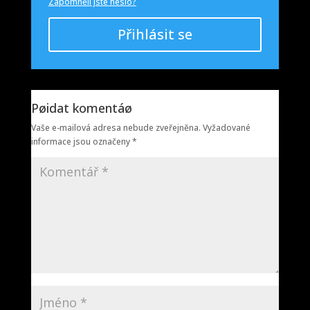
Zapomněli jste heslo?
Přihlásit se
Pøidat komentáø
Vaše e-mailová adresa nebude zveřejněna.
Vyžadované
informace jsou označeny
*