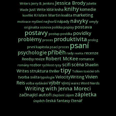
Jessica Brody
Jerry B. Jenkins
Writers
Juliette
knihy
komedie
Just Write
klišé
kniha
Wade
marketing
Kristen Martin
kvalita
konflikt
návyky
nápady
nejhorší
omyly
motivace
myšlení
postava
popisy
originalita
osnova
politika
postavy
povídky
postup
povídka
produktivita
problémy
proces
prolog
psaní
první kapitola
psací proces
příběh
psychologie
recenze
rady
realita
Robert McKee
Reedsy
revize
romance
scifi
scéna
Shaelin
rozbor
rysy
romány
rychlost
tipy
struktura
Writes
thriller
trh
Tolkien
toxické
Vivien
VelocityWriting
tvorba světa
typologie
Reis
výběr
vývoj
Word Nerds
volba
vydávání
warez
Writing with Jenna Moreci
zápletka
začínající autoři
zlepšení
zájem
česká fantasy
čtenář
úspěch