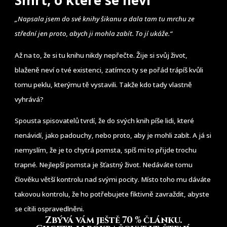
Smrt, o které se neví
„Napsala jsem do své knihy šikanu a dala tam tu mrchu ze
střední jen proto, abych ji mohla zabít. To jí ukáže.“
Až na to, že si tu knihu nikdy nepřečte. Žije si svůj život,
blaženě neví o tvé existenci, zatímco ty se pořád trápíš kvůli
tomu peklu, kterýmu tě vystavili. Takže kdo tady vlastně
vyhrává?
Spousta spisovatelů tvrdí, že do svých knih píše lidi, které
nenávidí, jako padouchy, nebo proto, aby je mohli zabít. A já si
nemyslím, že je to chytrá pomsta, spíš mi to přijde trochu
trapné. Nejlepší pomsta je šťastný život. Nedáváte tomu
člověku větší kontrolu nad svými pocity. Místo toho mu dáváte
takovou kontrolu, že ho potřebujete fiktivně zavraždit, abyste
se cítili ospravedlněni.
Zbývá vám ještě 70 % článku
.