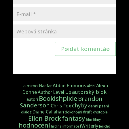
Pøidat komentáø
Abbie Emmons
Alexa
...a mimo Naefar
akční
autorský blok
Donne
Author Level Up
Bookishpixie
Brandon
autoři
Sanderson
chyby
Chris Fox
denní psaní
Diane Callahan
draft
dialog
dokončení
dystopie
fantasy
Ellen Brock
film
filmy
hodnocení
iWriterly
hrdina
informace
Jericho