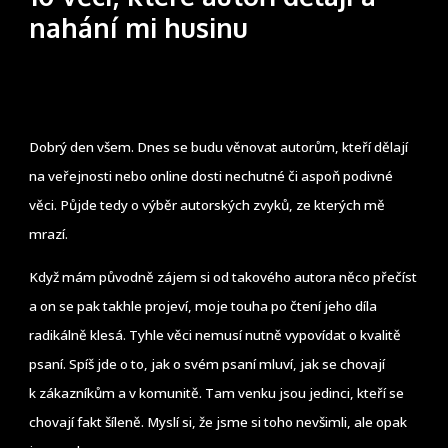
nahání mi husinu
Dobrý den všem. Dnes se budu věnovat autorům, kteří dělají
na veřejnosti nebo online dosti nechutné či aspoň podivné
věci. Půjde tedy o výběr autorských zvyků, ze kterých mě
mrazí.
Když mám původně zájem si od takového autora něco přečíst
a on se pak takhle projeví, moje touha po čtení jeho díla
radikálně klesá. Tyhle věci nemusí nutně vypovídat o kvalitě
psaní. Spíš jde o to, jak o svém psaní mluví, jak se chovají
k zákazníkům a v komunitě. Tam venku jsou jedinci, kteří se
chovají fakt šíleně. Myslí si, že jsme si toho nevšimli, ale opak