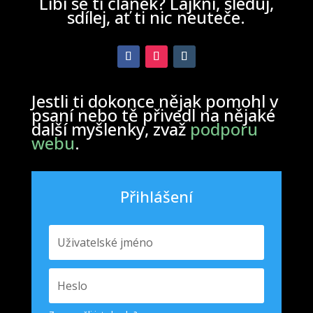
Líbí se ti článek? Lajkni, sleduj,
sdílej, ať ti nic neuteče.
Jestli ti dokonce nějak pomohl v
psaní nebo tě přivedl na nějaké
další myšlenky, zvaž
podporu
webu
.
Přihlášení