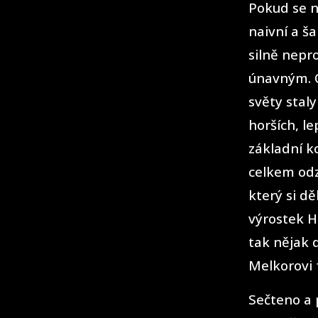
Pokud se n
naivní a š
silně nepr
únavným. 
světy stal
horších, l
základní ko
celkem odz
který si dě
výrostek H
tak nějak 
Melkorovi 
Sečteno a 