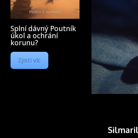
Splní dávný Poutník
úkol a ochrání
korunu?
Zjisti víc
Silmari