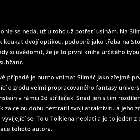
 tohle se nedá, už u toho už potřetí usínám. Na Sil
k koukat dvojí optikou, podobně jako třeba na St
dy si uvědomit, že je to první kniha určitého typu
subžánr.
vě případě je nutno vnímat Silmáč jako zřejmě pr
ící o zrodu velmi propracovaného fantasy univers
nstein v rámci 3d stříleček
. Snad jen s tím rozdíle
k za celou dobu neztratil svoji atraktivitu a jeho z
a vyvíjející se. To u Tolkiena neplatí a je to jeden 
ace tohoto autora.