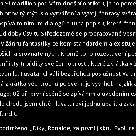
a Silmarillion podívám dnešní optikou, je to pom
ablonovitý mýtus o vytváření a vývoji fantasy světa
ospívá minimum dialogů a tuna popisu, které čtení 
Od doby úsvitu Středozemě se propracované vesm
y v žánru fantastiky celkem standardem a existu
epších a srovnatelných. Kromě toho rozestavení po
nflikty trpí díky své černobílosti, které zkrátka v
vonilo. Iluvatar chválí bezbřehou poslušnost Vala
lá zkrátka věci trochu po svém, je vyvrhel, hajzlík 
ugo. Už při první scéně se zpíváním a uvedením e
do chodu jsem chtěl Iluvatarovi jednu ubalit a zača
fandit.
podtrženo: „Díky, Ronalde, za první jiskru. Evoluce