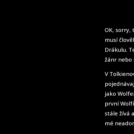
OK, sorry,
musí člově
Drákulu. Te
žánr nebo 
V Tolkieno
pojednávaj
jako Wolfe
první Wolfí
stále žívá 
mé neador