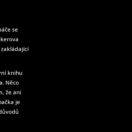
máče se
okerova
 zakládající
vní knihu
a. Něco
m, že ani
načka je
z důvodů