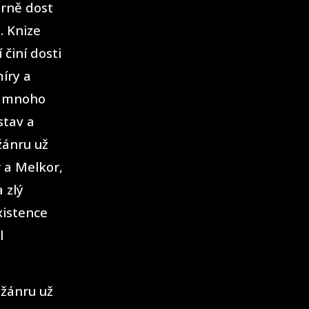
ěrně dost
. Knize
činí dosti
íry a
je mnoho
stav a
 žánru už
r a Melkor,
a zlý
xistence
l
 žánru už