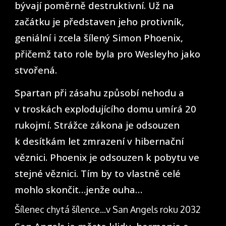
bývají poměrně destruktivní. Už na
začátku je představen jeho protivník,
geniální i zcela šílený Simon Phoenix,
přičemž tato role byla pro Wesleyho jako
stvořená.
Spartan při zásahu způsobí nehodu a
v troskách explodujícího domu umírá 20
rukojmí. Strážce zákona je odsouzen
k desítkám let zmrazení v hibernační
věznici. Phoenix je odsouzen k pobytu ve
stejné věznici. Tím by to vlastně celé
mohlo skončit…jenže ouha…
Šílenec chytá šílence…v San Angels roku 2032