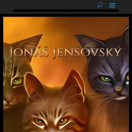
podnětné myšlenky