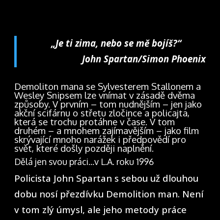
„Je ti zima, nebo se mě bojíš?“
John Spartan/Simon Phoenix
Demoliton mana se Sylvesterem Stallonem a
Wesley Snipsem lze vnímat v zásadě dvěma
způsoby. V prvním – tom nudnějším – jen jako
akční scifárnu o střetu zločince a policajta,
která se trochu protáhne v čase. V tom
druhém – a mnohem zajímavějším – jako film
skrývající mnoho narážek i předpovědí pro
svět, které došly později naplnění.
Dělá jen svou práci…v L.A. roku 1996
Policista John Spartan s sebou už dlouhou
dobu nosí přezdívku Demolition man. Není
v tom zlý úmysl, ale jeho metody práce