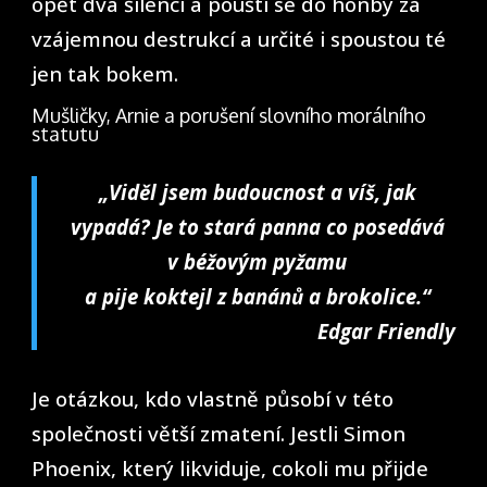
opět dva šílenci a pouští se do honby za
vzájemnou destrukcí a určité i spoustou té
jen tak bokem.
Mušličky, Arnie a porušení slovního morálního
statutu
„Viděl jsem budoucnost a víš, jak
vypadá? Je to stará panna co posedává
v béžovým pyžamu
a pije koktejl z banánů a brokolice.“
Edgar Friendly
Je otázkou, kdo vlastně působí v této
společnosti větší zmatení. Jestli Simon
Phoenix, který likviduje, cokoli mu přijde