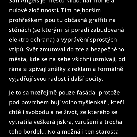
San Angels je město klidu, harmonie a
nulové zločinnosti. Tím nejhorším
prohřeškem jsou tu občasná graffiti na
stěnách (se kterými si poradí zabudovaná
elektro ochrana) a vyprávění sprostých
vtipů. Svět zmutoval do zcela bezpečného
města, kde se na sebe všichni usmívají, od
rána si zpívají znělky z reklam a formálně
vyjadřují svou radost i další pocity.
Je to samozřejmě pouze fasáda, protože
pod povrchem bují volnomyšlenkáři, kteří
chtějí svobodu a ne život, ze kterého se
vytratila veškerá jiskra, vzrušení a trocha
toho bordelu. No a možná i ten starosta