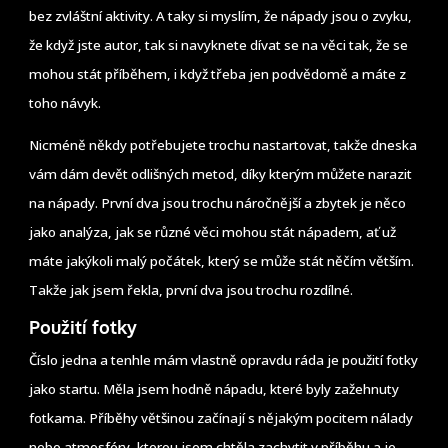
bez zvláštní aktivity. A taky si myslím, že nápady jsou o zvyku,
že když jste autor, tak si navyknete dívat se na věci tak, že se
mohou stát příběhem, i když třeba jen podvědomě a máte z
toho návyk.
Nicméně někdy potřebujete trochu nastartovat, takže dneska
vám dám devět odlišných metod, díky kterým můžete narazit
na nápady. První dva jsou trochu náročnější a zbytek je něco
jako analýza, jak se různé věci mohou stát nápadem, ať už
máte jakýkoli malý počátek, který se může stát něčím větším.
Takže jak jsem řekla, první dva jsou trochu rozdílné.
Použití fotky
Číslo jedna a tenhle mám vlastně opravdu ráda je použití fotky
jako startu. Měla jsem hodně nápadu, které byly zažehnuty
fotkama. Příběhy většinou začínají s nějakým pocitem nálady
nebo atmosféry, kterou jsem chtěla zachytit v příběhu a je