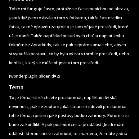
Tohle mi funguje často, protože se často odpíchnu od obrazu,
jako když jsem mluvila o tom s fotkama, takže často vidím
fotku, ta mě opravdu zaujme a je tam nějaké prostředí, které
už je dané. Takže například pokud bych chtěla napsat knihu
řekněme z Antarktidy, tak se pak zeptám sama sebe, abych
si vytvořila postavu, co by byla výzva v tomhle prostředí, nebo
konflikt, který se může objevit v tom prostředí.
[wonderplugin_slider id=2]
Téma
To je téma, které chcete prozkoumat, například dětská
nevinnost, pak se zeptám jaká situace mi dovolí prozkoumat
tohle téma a potom jaké postavy budou zahrnuty. Potom o to
bude za konflikt. A pak poslední cesta je událost. Jestli máte
událost, kterou chcete zahrnout, to znamená, že máte jednu