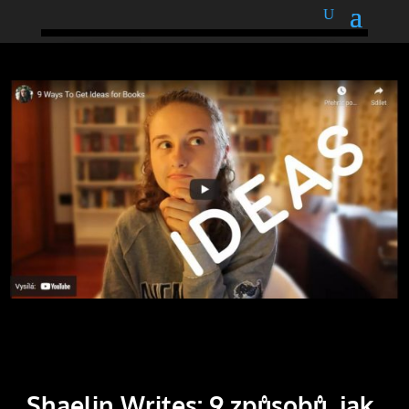
podnětné myšlenky
Shaelin Writes: 9 způsobů, jak