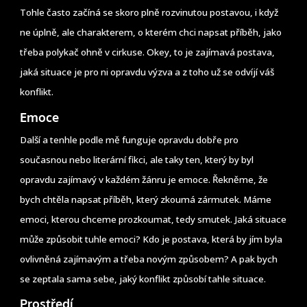
Tohle často začíná se skoro plně rozvinutou postavou, i když
ne úplně, ale charakterem, o kterém chci napsat příběh, jako
třeba polykač ohně v cirkuse. Okey, to je zajímavá postava,
jaká situace je pro ni opravdu výzva a z toho už se odvíjí váš
konflikt.
Emoce
Další a tenhle podle mě funguje opravdu dobře pro
současnou nebo literární fikci, ale taky ten, který by byl
opravdu zajímavý v každém žánru je emoce. Řekněme, že
bych chtěla napsat příběh, který zkoumá zármutek. Máme
emoci, kterou chceme prozkoumat, tedy smutek. Jaká situace
může způsobit tuhle emoci? Kdo je postava, která by jím byla
ovlivněná zajímavým a třeba novým způsobem? A pak bych
se zeptala sama sebe, jaký konflikt způsobí tahle situace.
Prostředí