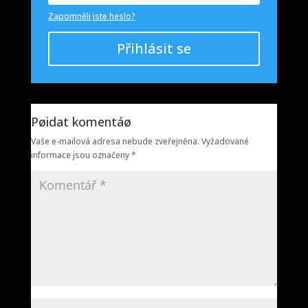
Zapomněli jste heslo?
Přihlásit se
Pøidat komentáø
Vaše e-mailová adresa nebude zveřejněna.
Vyžadované
informace jsou označeny
*