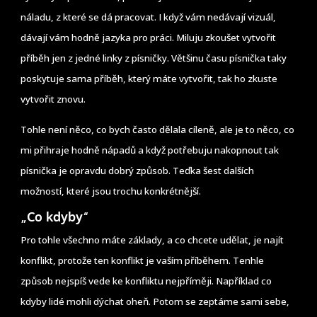
náladu, z které se dá pracovat. I když vám nedávají vizuál,
dávají vám hodně jazyka pro práci. Miluju zkoušet vytvořit
příběh jen z jedné linky z písničky. Většinu času písnička taky
poskytuje sama příběh, který máte vytvořit, tak ho zkuste
vytvořit znovu.
Tohle není něco, co bych často dělala cíleně, ale je to něco, co
mi přihraje hodně nápadů a když potřebuju nakopnout tak
písnička je opravdu dobrý způsob. Teďka šest dalších
možností, které jsou trochu konkrétnější.
„Co kdyby“
Pro tohle všechno máte základy, a co chcete udělat, je najít
konflikt, protože ten konflikt je vaším příběhem. Tenhle
způsob nejspíš vede ke konfliktu nejpříměji. Například co
kdyby lidé mohli dýchat oheň. Potom se zeptáme sami sebe,