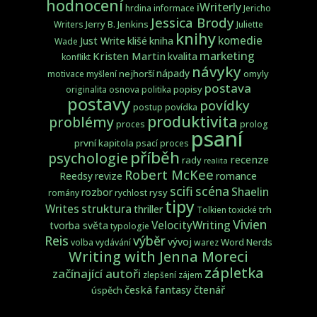
hodnocení
iWriterly
hrdina
informace
Jericho
Jessica Brody
Jerry B. Jenkins
Writers
Juliette
knihy
komedie
Just Write
klišé
kniha
Wade
marketing
Kristen Martin
kvalita
konflikt
návyky
nápady
nejhorší
omyly
motivace
myšlení
postava
popisy
originalita
osnova
politika
postavy
povídky
postup
povídka
produktivita
problémy
proces
prolog
psaní
první kapitola
psací proces
příběh
psychologie
recenze
rady
realita
Robert McKee
Reedsy
revize
romance
scifi
scéna
Shaelin
rozbor
rysy
romány
rychlost
tipy
struktura
Writes
thriller
trh
Tolkien
toxické
Vivien
VelocityWriting
tvorba světa
typologie
Reis
výběr
vývoj
Word Nerds
volba
vydávání
warez
Writing with Jenna Moreci
zápletka
začínající autoři
zlepšení
zájem
česká fantasy
čtenář
úspěch