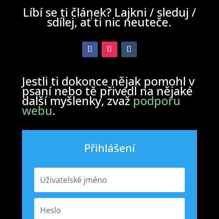
Líbí se ti článek? Lajkni / sleduj /
sdílej, ať ti nic neuteče.
Jestli ti dokonce nějak pomohl v
psaní nebo tě přivedl na nějaké
další myšlenky, zvaž
podporu
webu
.
Přihlášení