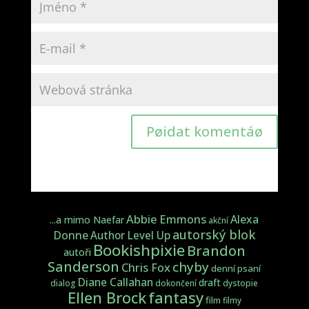
Pøidat komentáø
Abbie Emmons
Alexa
...a mimo Naefar
akční
autorský blok
Donne
Author Level Up
Bookishpixie
Brandon
autoři
Sanderson
chyby
Chris Fox
denní psaní
Diane Callahan
draft
dialog
dokončení
dystopie
fantasy
Ellen Brock
film
filmy