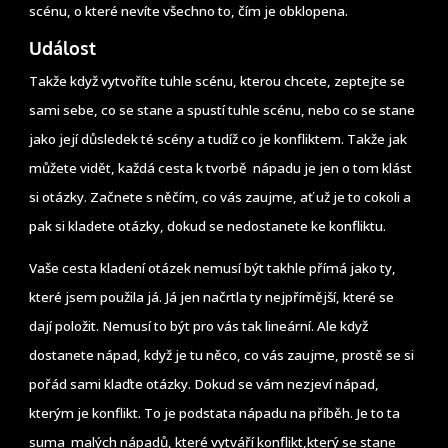
scénu, o které nevíte všechno to, čím je obklopena.
Událost
Takže když vytvoříte tuhle scénu, kterou chcete, zeptejte se
sami sebe, co se stane a spustí tuhle scénu, nebo co se stane
jako její důsledek té scény a tudíž co je konfliktem. Takže jak
můžete vidět, každá cesta k tvorbě nápadu je jen o tom klást
si otázky. Začnete s něčím, co vás zaujme, ať už je to cokoli a
pak si kladete otázky, dokud se nedostanete ke konfliktu.
Vaše cesta kladení otázek nemusí být takhle přímá jako ty,
které jsem použila já. Já jen načrtla ty nejpřímější, které se
dají položit. Nemusí to být pro vás tak lineární. Ale když
dostanete nápad, když je tu něco, co vás zaujme, prostě se si
pořád sami klaďte otázky. Dokud se vám nezjeví nápad,
kterým je konflikt. To je podstata nápadu na příběh. Je to ta
suma malých nápadů, které vytváří konflikt,který se stane