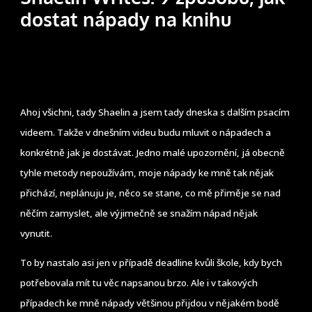
dostat nápady na knihu
Ahoj všichni, tady Shaelin a jsem tady dneska s dalším psacím
videem. Takže v dnešním videu budu mluvit o nápadech a
konkrétně jak je dostávat. Jedno malé upozornění, já obecně
tyhle metody nepoužívám, moje nápady ke mně tak nějak
přichází, neplánuju je, něco se stane, co mě přiměje se nad
něčím zamyslet, ale výjimečně se snažím nápad nějak
vynutit.
To by nastalo asi jen v případě deadline kvůli škole, kdy bych
potřebovala mít tu věc napsanou brzo. Ale i v takových
případech ke mně nápady většinou přijdou v nějakém bodě