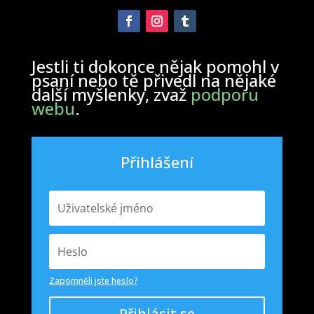
Jestli ti dokonce nějak pomohl v
psaní nebo tě přivedl na nějaké
další myšlenky, zvaž
podporu
webu
.
Přihlášení
Zapomněli jste heslo?
Přihlásit se