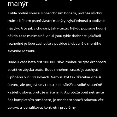
manýr
Tohle hodně souvisí s předchozím bodem, protože všichni
máme během psaní vlastní manýry, výstřednosti a podivné
návyky. A to jak v chování, tak v textu. Někdo popisuje hodně,
někdo zase minimálně. Ať už jsou tyhle drobnosti jakékoli,
rozhodně je lépe zachytíte v povídce či obecně u menšího
slovního rozsahu.
Bude-li vaše beta číst 100 000 slov, mohou se tyto drobnosti
ztratit ve zbytku textu. Bude mnohem snazší je zachytit
v příběhu o 2 000 slovech. Nemusí být tak zřetelné v delší
útvaru, ale projeví se v textu, kde záleží na volbě skutečně
každého slova, protože máte limit. A protože opět netrávíte
čas kompletním románem, je mnohem snazší takovou věc
upravit a identifikovat konkrétní problémy.