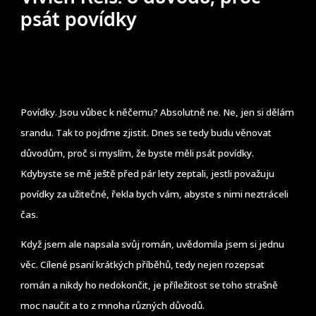
psát povídky
Povídky. Jsou vůbec k něčemu? Absolutně ne. Ne, jen si dělám
srandu. Tak to pojďme zjistit. Dnes se tedy budu věnovat
důvodům, proč si myslím, že byste měli psát povídky.
Kdybyste se mě ještě před pár lety zeptali, jestli považuju
povídky za užitečné, řekla bych vám, abyste s nimi neztráceli
čas.
Když jsem ale napsala svůj román, uvědomila jsem si jednu
věc. Cílené psaní krátkých příběhů, tedy nejen rozepsat
román a nikdy ho nedokončit, je příležitost se toho strašně
moc naučit a to z mnoha různých důvodů.