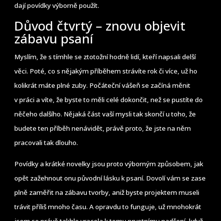
dají povídky výborně použít.
Důvod čtvrtý – znovu objevit
zábavu psaní
Myslím, že s tímhle se ztotožní hodně lidí, kteří napsali delší
věci. Poté, co s nějakým příběhem strávíte rok či více, už ho
kolikrát máte plné zuby. Počáteční vášeň se začíná měnit
v práci a víte, že byste to měli celé dokončit, než se pustíte do
něčeho dalšího. Nějaká část vaší mysli tak skončí u toho, že
budete ten příběh nenávidět, právě proto, že jste na něm
pracovali tak dlouho.
Povídky a krátké novelky jsou proto výborným způsobem, jak
opět zažehnout onu původní lásku k psaní. Dovolí vám se zase
plně zaměřit na zábavu tvorby, aniž byste projektem museli
trávit příliš mnoho času. A opravdu to funguje, už mnohokrát
jsem se právě takhle vracela k tomu prvotnímu nadšení, když