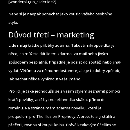
[wonderplugin_slider id=2]
Nebo si je naopak ponechat jako kouzlo vašeho osobního
stylu.
Důvod třetí – marketing
Lidé milují krátké příběhy zdarma. Taková mikropovídka je
něco, co můžete dát lidem zdarma, za mail nebo jiným
způsobem bezplatně. Případně je poslat do soutěží nebo jinak
vydat. Většinou za ně nic nedostanete, ale je to dobrý způsob,
jak nechat někde vyniknout vaše jméno.
Pro lidi je také jednodušší se s vaším stylem seznámit pomocí
kratší povídky, aniž by museli hnedka skákat přímo do
románu. Na stránce mám zdarma novelku, která je
prequelem pro The Illusion Prophecy. A protože si ji stáhli a
přečetli, rovnou si koupili knihu. Právě k takovým účelům se