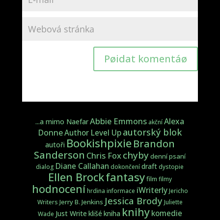
Pøidat komentáø
Abbie Emmons
Alexa
...a mimo Naefar
akční
autorský blok
Donne
Author Level Up
Bookishpixie
Brandon
autoři
Sanderson
chyby
Chris Fox
denní psaní
Diane Callahan
draft
dialog
dokončení
dystopie
fantasy
Ellen Brock
film
filmy
hodnocení
iWriterly
hrdina
informace
Jericho
Jessica Brody
Jerry B. Jenkins
Writers
Juliette
knihy
komedie
Just Write
klišé
kniha
Wade