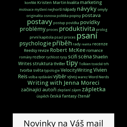
marketing
Kristen Martin
kvalita
konflikt
návyky
nápady
nejhorší
omyly
motivace
myšlení
postava
popisy
originalita
osnova
politika
postavy
povídky
postup
povídka
produktivita
problémy
proces
prolog
psaní
první kapitola
psací proces
příběh
psychologie
recenze
rady
realita
Robert McKee
Reedsy
revize
romance
scifi
scéna
Shaelin
rozbor
rysy
romány
rychlost
tipy
struktura
Writes
thriller
trh
Tolkien
toxické
Vivien
VelocityWriting
tvorba světa
typologie
Reis
výběr
vývoj
Word Nerds
volba
vydávání
warez
Writing with Jenna Moreci
zápletka
začínající autoři
zlepšení
zájem
česká fantasy
čtenář
úspěch
Novinky na Váš mail