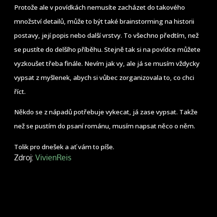
Protože ale v povídkách nemusíte zacházet do takového
množství detailů, může to být také brainstorming na historii
postavy, její popis nebo další vrstvy. To všechno předtím, než
se pustíte do delšího příběhu. Stejně tak si na povídce můžete
vyzkoušet třeba finále. Nevím jak vy, ale já se musím vždycky
vypsat z myšlenek, abych si vůbec zorganizovala to, co chci
říct.
Někdo se z nápadů potřebuje vykecat, já zase vypsat. Takže
než se pustím do psaní románu, musím napsat něco o něm.
Tolik pro dnešek a ať vám to píše.
Zdroj:
VivienReis