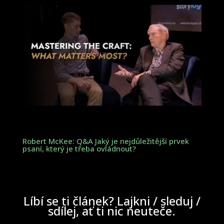
Robert McKee: Q&A Jaký je nejdůležitější prvek
psaní, který je třeba ovládnout?
Líbí se ti článek? Lajkni / sleduj /
sdílej, ať ti nic neuteče.