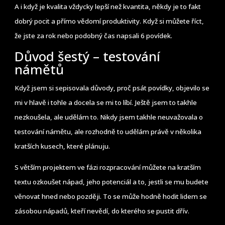
A i když je kvalita vždycky lepší než kvantita, někdy je to fakt
dobrý pocit a přímo vědomí produktivity. Když si můžete říct,
že jste za rok nebo podobný čas napsali 6 povídek.
Důvod šestý – testování
námětů
Když jsem si sepisovala důvody, proč psát povídky, objevilo se
mi v hlavě i tohle a docela se mi to líbí. Ještě jsem to takhle
nezkoušela, ale udělám to. Nikdy jsem takhle neuvažovala o
testování námětu, ale rozhodně to udělám právě v několika
kratších kusech, které plánuju.
S větším projektem ve fázi rozpracování můžete na kratším
textu ozkoušet nápad, jeho potenciál a to, jestli se mu budete
věnovat hned nebo později. To se může hodně hodit lidem se
zásobou nápadů, kteří nevědí, do kterého se pustit dřív.