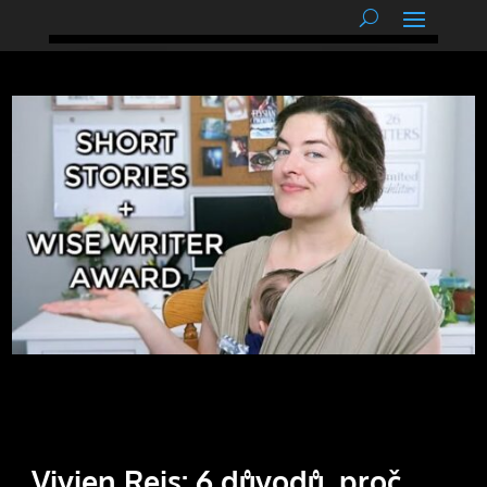
podnětné myšlenky
Vivien Reis: 6 důvodů, proč