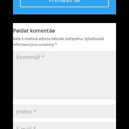
Pøidat komentáø
Vaše e-mailová adresa nebude zveřejněna.
Vyžadované
informace jsou označeny
*