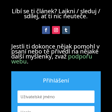
Líbí se ti článek? Lajkni / sleduj /
sdílej, ať ti nic neuteče.
Jestli ti dokonce nějak pomohl v
psaní nebo tě přivedl na nějaké
další myšlenky, zvaž
podporu
webu
.
Přihlášení