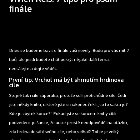
finále
Dnes se budeme bavit o finále vaší novely. Budu pro vás mít 7
tipů, ale jestli budete chtít pokrýt nějaké další téma,
neotálejte a dejte vědět.
První tip: Vrchol má být shrnutím hrdinova
cíle
Stejně tak i cíle záporáka, protože sdílí protichůdné cíle. Četli
jste někdy knihu, u které jste si nakonec řekli „co to sakra je?
Kde je zbytek konce?“ Pokud jste se koncem knihy cítili
podvedeni, je šance, že autor prostě neodpověděl na otázku,
zda hrdina dosáhl svého cíle, nebo selhal? Tohle je velký