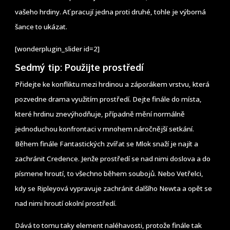
vašeho hrdiny. Ať pracují jedna proti druhé, tohle je výborná
šance to ukázat.
[wonderplugin_slider id=2]
Sedmý tip: Použijte prostředí
Přidejte ke konfliktu mezi hrdinou a záporákem vrstvu, která
pozvedne drama využitím prostředí. Dejte finále do místa,
které hrdinu znevýhodňuje, případně mění normálně
jednoduchou konfrontaci v mnohem náročnější setkání.
Během finále Fantastických zvířat se Mlok snaží je najít a
zachránit Credence. Jenže prostředí se nad nimi doslova a do
písmene hroutí, to všechno během soubojů. Nebo Vetřelci,
kdy se Ripleyová vypravuje zachránit dalšího Newta a opět se
nad nimi hroutí okolní prostředí.
Dává to tomu taky element naléhavosti, protože finále tak