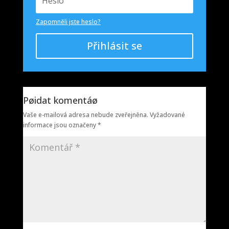
Zapomněli jste heslo?
Přihlásit se
Pøidat komentáø
Vaše e-mailová adresa nebude zveřejněna.
Vyžadované
informace jsou označeny
*