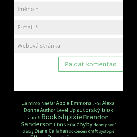
Pøidat komentáø
Abbie Emmons
Alexa
...a mimo Naefar
akční
autorský blok
Donne
Author Level Up
Bookishpixie
Brandon
autoři
Sanderson
chyby
Chris Fox
denní psaní
Diane Callahan
draft
dialog
dokončení
dystopie