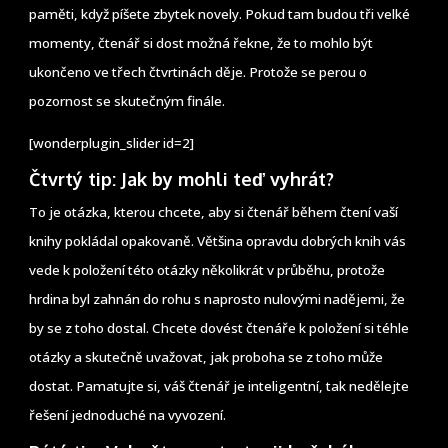
paměti, když píšete zbytek novely. Pokud tam budou tři velké
momenty, čtenář si dost možná řekne, že to mohlo být
ukončeno ve třech čtvrtinách děje. Protože se perou o
pozornost se skutečným finále.
[wonderplugin_slider id=2]
Čtvrtý tip: Jak by mohli teď vyhrát?
To je otázka, kterou chcete, aby si čtenář během čtení vaší
knihy pokládal opakovaně. Většina opravdu dobrých knih vás
vede k položení této otázky několikrát v průběhu, protože
hrdina byl zahnán do rohu s naprosto nulovými nadějemi, že
by se z toho dostal. Chcete dovést čtenáře k položení si téhle
otázky a skutečně uvažovat, jak proboha se z toho může
dostat. Pamatujte si, váš čtenář je inteligentní, tak nedělejte
řešení jednoduché na vyvození.