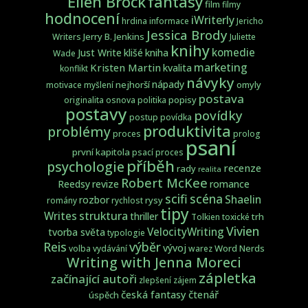
fantasy
Ellen Brock
film
filmy
hodnocení
iWriterly
hrdina
informace
Jericho
Jessica Brody
Jerry B. Jenkins
Writers
Juliette
knihy
komedie
Just Write
klišé
kniha
Wade
marketing
Kristen Martin
kvalita
konflikt
návyky
nápady
nejhorší
omyly
motivace
myšlení
postava
popisy
originalita
osnova
politika
postavy
povídky
postup
povídka
produktivita
problémy
proces
prolog
psaní
první kapitola
psací proces
příběh
psychologie
recenze
rady
realita
Robert McKee
Reedsy
revize
romance
scifi
scéna
Shaelin
rozbor
rysy
romány
rychlost
tipy
struktura
Writes
thriller
trh
Tolkien
toxické
Vivien
VelocityWriting
tvorba světa
typologie
Reis
výběr
vývoj
Word Nerds
volba
vydávání
warez
Writing with Jenna Moreci
zápletka
začínající autoři
zlepšení
zájem
česká fantasy
čtenář
úspěch