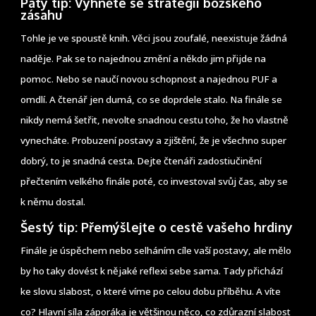
Pátý tip: Vyhněte se strategii božského
zásahu
Tohle je ve spoustě knih. Věci jsou zoufalé, neexistuje žádná
naděje. Pak se to najednou změní a někdo jim přijde na
pomoc. Nebo se naučí novou schopnost a najednou PUF a
omdlí. A čtenář jen dumá, co se doprdele stalo. Na finále se
nikdy nemá šetřit, nevolte snadnou cestu toho, že ho vlastně
vynecháte. Probuzení postavy a zjištění, že je všechno super
dobrý, to je snadná cesta. Dejte čtenáři zadostiučinění
přečtením velkého finále poté, co investoval svůj čas, aby se
k němu dostal.
Šestý tip: Přemýšlejte o cestě vašeho hrdiny
Finále je úspěchem nebo selháním cíle vaší postavy, ale mělo
by ho taky dovést k nějaké reflexi sebe sama. Tady přichází
ke slovu slabost, o které víme po celou dobu příběhu. A víte
co? Hlavní síla záporáka je většinou něco, co zdůrazní slabost