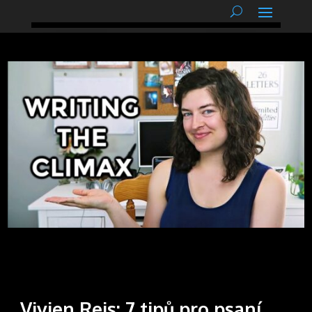
podnětné myšlenky
Vivien Reis: 7 tipů pro psaní