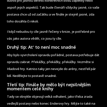
důvod pro jasnou definici konkrétních bodů zápletky nebo
aspoň jejich aspektů. Tak bude čtenáři vždycky jasné, co vaše
postava chce už od začátku a ve finále je stejně jasné, zda
toho dosáhla či nikoli.
I když nebudou ty cíle jasně řečeny v knize, je potřebné pro
vás jako autora vědět, co jsou ty cíle.
Druhý tip: Ať to není moc snadné
Aby bylo vyvrcholení opravdu pořádné, postava potřebuje dát
opravdu zabrat. Překážky, překážky, překážky. Vezměte si
Hladové hry. Katniss taky jen nevejde do arény, nestřelí pár
lidí. Nedělejte to postavě snadné.
Třetí tip: Finále by mělo být nejsilnějším
momentem celé knihy
Tady se obvykle objevují velká odhalení, jako třeba zrada
vedlejší postavy nebo konec Enderovy hry. Mějte to také na