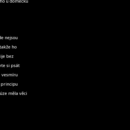
 Jeho u domečku
de nejsou
 takže ho
ije bez
vte si psát
e vesmíru
 principu
úze měla věci