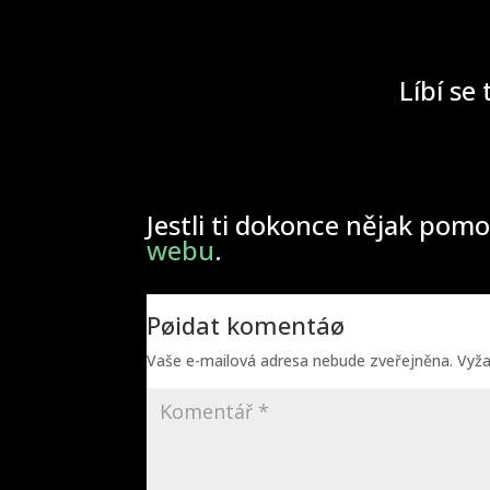
Líbí se 
Jestli ti dokonce nějak pomo
webu
.
Pøidat komentáø
Vaše e-mailová adresa nebude zveřejněna.
Vyž