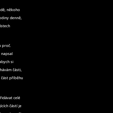
adě, někoho
hodiny denně,
ístech
 proč.
 napsal
abych si
hávám části,
 část příběhu
řidávat celé
cích částí je