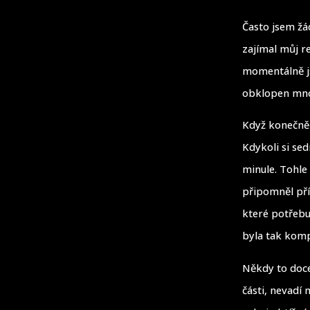
Často jsem žá
zajímal můj r
momentálně js
obklopen mnoh
Když konečně 
Kdykoli si se
minule. Tohle
připomněl pří
které potřebu
byla tak kompl
Někdy to doce
části, nevadí 