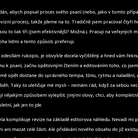
dán, abych popsal proces svého psaní (nebo, jako v tomto příp
evizní proces), takže jdeme na to. Tradičně jsem pracoval čtyři 
ou to tak tři (Jsem efektivnější? Možná.). Pracuji na veřejných m
a lidmi a tento způsob preferuji.
odesílám rukopis, je obvykle docela vyčištěný a hned vám řeknu
dnu k psaní, začnu opětovným čtením a editováním toho, co jsem
 mě opět dostane do správného tempa, tónu, rytmu a naladění, 
běh. Taky to ulehčuje mé mysli – nemám rád, když za sebou nec
jí nějakým způsobem vylepšit. Jinými slovy, chci, aby kompletní
etní, jak jen to jde.
la komplikuje revize na základě editorova náhledu. Nevadí mi p
mi ani mazat celé části. Ale přidávání nového obsahu do již existují