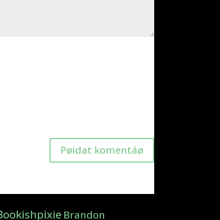
Pøidat komentáø
Bookishpixie
Brandon