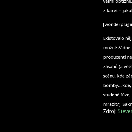
velmi obtížné,
z karet – jaká
[wonderplugin
Existovalo ně
možné žádné z
producenti ne
zásahů (a větš
scénu, kde zá
bomby….kde, n
studené fúze,
mrazit?). Sak
Zdroj:
Steve