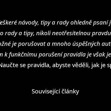
eškeré návody, tipy a rady ohledně psaní j
o rady a tipy, nikoli neotřesitelnou pravd
žné je porušovat a mnoho úspěšných auto
 k funkčnímu porušení pravidla je však j
aučte se pravidla, abyste věděli, jak je 
Související články