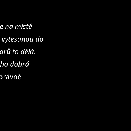
e na místě
u vytesanou do
rů to dělá.
eho dobrá
správně