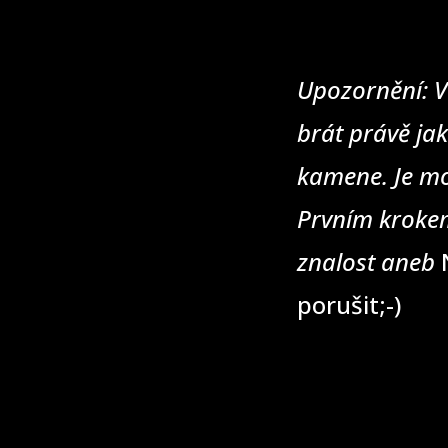
Upozornění: V
brát právě jak
kamene. Je mo
Prvním krokem
znalost aneb
N
porušit;-)