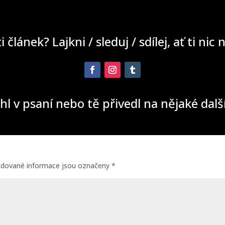
ti článek? Lajkni / sleduj / sdílej, ať ti nic
hl v psaní nebo tě přivedl na nějaké dal
adované informace jsou označeny
*