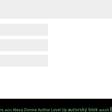
autorský blok
ns
Alexa Donne
Author Level Up
autoři
akční