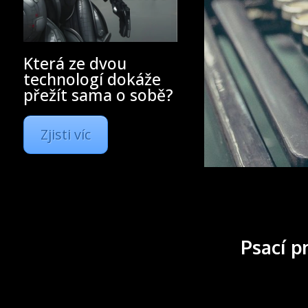
Která ze dvou
technologí dokáže
přežít sama o sobě?
Zjisti víc
Psací p