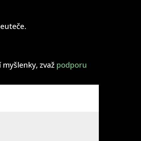
 neuteče.
ší myšlenky, zvaž
podporu