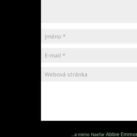
Abbie Emmo
...a mimo Naefar