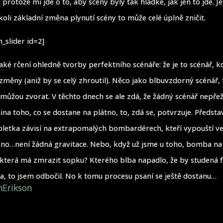
 protože mi jde o to, aby scény byly tak hladké, jak jen to jde.
koli základní změna plynutí scény to může celé úplně zničit.
_slider id=2]
jaké rčení ohledně tvorby perfektního scénáře: že je to scénář, k
měny (aniž by se celý zhroutil). Něco jako blbuvzdorný scénář,
můžou zvorat. V těchto dnech se ale zdá, že žádný scénář nepřež
ina toho, co se dostane na plátno, to, zdá se, potvrzuje. Předsta
pletka závisí na extrapomalých bombardérech, kteří vypouští v
o…není žádná gravitace. Nebo, když už jsme u toho, bomba na
 která má zmrazit sopku? Kterého blba napadlo, že by studená f
ra, to jsem odbočil. No k tomu procesu psaní se ještě dostanu…
nErikson